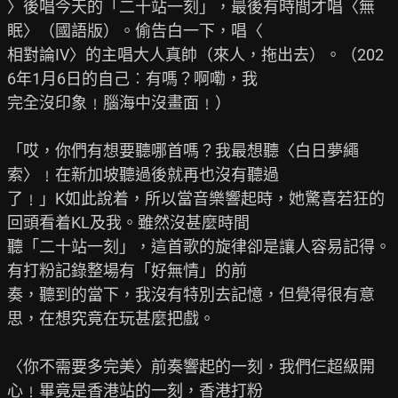
〉後唱今天的「二十站一刻」，最後有時間才唱〈無
眠〉（國語版）。偷告白一下，唱〈

相對論IV〉的主唱大人真帥（來人，拖出去）。（202
6年1月6日的自己︰有嗎？啊嘞，我

完全沒印象﹗腦海中沒畫面﹗）

「哎，你們有想要聽哪首嗎？我最想聽〈白日夢繩
索〉﹗在新加坡聽過後就再也沒有聽過

了﹗」K如此說着，所以當音樂響起時，她驚喜若狂的
回頭看着KL及我。雖然沒甚麼時間

聽「二十站一刻」，這首歌的旋律卻是讓人容易記得。
有打粉記錄整場有「好無情」的前

奏，聽到的當下，我沒有特別去記憶，但覺得很有意
思，在想究竟在玩甚麼把戲。

〈你不需要多完美〉前奏響起的一刻，我們仨超級開
心﹗畢竟是香港站的一刻，香港打粉
