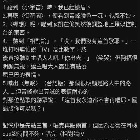
1.聽到〈小宇宙〉時，我已經皺眉。

2.再聽〈御花園〉，便看到青峰臉色一沉，心感不妙。

3.〈蟬想〉呢，瞄到家凱在偷笑然後調整地上類似控制
台的東西。

4.一聽到「相對論」，「哎，我們沒有這首歌耶。」一
堆打粉連忙說「IV」及比數字，然

後直接聽到主唱大人吼「你出去﹗」（笑哭）但阿福很
明顯無視，讓主唱大人露出有點委

屈巴巴的表情。

5.喊出〈無眠〉（台語版）那個很明顯是路人中的路
人……但青峰露出真誠的表情耐心的

對那位點歌的聽眾說︰「這首我永遠都不會再唱耶。國
語版你可以嗎？」

記憶中是先點三首，唱完再點兩首，但因為君豪在耳機
cue說時間不夠，唱完〈相對論IV
