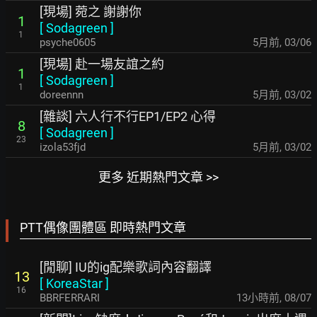
[現場] 菀之 謝謝你
1
[
Sodagreen
]
1
psyche0605
5月前
,
03/06
[現場] 赴一場友誼之約
1
[
Sodagreen
]
1
doreennn
5月前
,
03/02
[雜談] 六人行不行EP1/EP2 心得
8
[
Sodagreen
]
23
izola53fjd
5月前
,
03/02
更多 近期熱門文章 >>
PTT偶像團體區 即時熱門文章
[閒聊] IU的ig配樂歌詞內容翻譯
13
[
KoreaStar
]
16
BBRFERRARI
13小時前
,
08/07