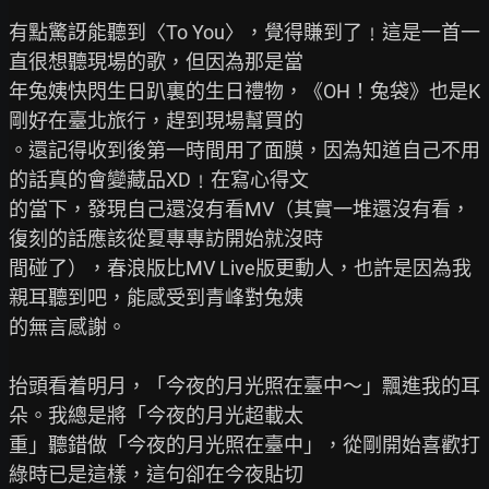
有點驚訝能聽到〈To You〉，覺得賺到了﹗這是一首一
直很想聽現場的歌，但因為那是當

年兔姨快閃生日趴裏的生日禮物，《OH！兔袋》也是K
剛好在臺北旅行，趕到現場幫買的

。還記得收到後第一時間用了面膜，因為知道自己不用
的話真的會變藏品XD﹗在寫心得文

的當下，發現自己還沒有看MV（其實一堆還沒有看，
復刻的話應該從夏專專訪開始就沒時

間碰了），春浪版比MV Live版更動人，也許是因為我
親耳聽到吧，能感受到青峰對兔姨

的無言感謝。

抬頭看着明月，「今夜的月光照在臺中～」飄進我的耳
朵。我總是將「今夜的月光超載太

重」聽錯做「今夜的月光照在臺中」，從剛開始喜歡打
綠時已是這樣，這句卻在今夜貼切
