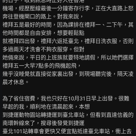
的日子，收到訊息時正好人在香港

機場，經歷壓線最後一分鐘寄存行李，正在大直路上怒
奔往登機閘口的路上。對我來說，

禮拜五是最好的時間，因為課排在禮拜一、二下午，其
他時間都是自由安排，想要輕鬆點

就禮拜四出發，禮拜六返抵臺北，禮拜日洗衣服，否則
多過兩天才洗會不夠衣服穿。但對

她倆來說，平日的上班族就要特地請假，所以她們選擇
禮拜五一大早7點多的飛機起飛，

幾乎沒睡覺就直接從家裏出發，到現場聽完後，隔天凌
晨才休息。

為了省住宿費，我也只好在10月31日早上出發。很難
早起的我，順利地在清晨起來，本想

到捷運動物園站轉捷運到臺北車站，但看到直達信義的
南環幹線來了，搜尋後發覺到捷運

臺北101站轉車會更快又便宜點抵達臺北車站，衝上去