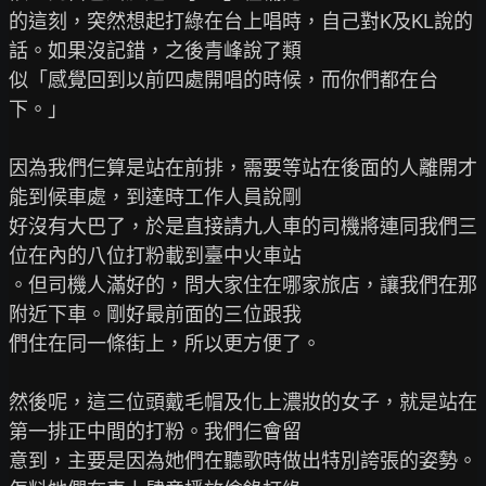
的這刻，突然想起打綠在台上唱時，自己對K及KL說的
話。如果沒記錯，之後青峰說了類

似「感覺回到以前四處開唱的時候，而你們都在台
下。」

因為我們仨算是站在前排，需要等站在後面的人離開才
能到候車處，到達時工作人員說剛

好沒有大巴了，於是直接請九人車的司機將連同我們三
位在內的八位打粉載到臺中火車站

。但司機人滿好的，問大家住在哪家旅店，讓我們在那
附近下車。剛好最前面的三位跟我

們住在同一條街上，所以更方便了。

然後呢，這三位頭戴毛帽及化上濃妝的女子，就是站在
第一排正中間的打粉。我們仨會留

意到，主要是因為她們在聽歌時做出特別誇張的姿勢。