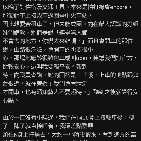
以晚了訂住宿及交通工具。本來是怕打綠會encore，
那便趕不上接駁車返回臺中火車站，

因此想要合租車子，但未能成團。向在貓大認識的好姐
妹們請教，她們是說「連臺灣人都

不會去的地方，你們去來幹嗎？」而且會開車的那位
說，山路很危險，會開車的也要很小

心，那場地應該很難包車或叫uber，建議我們訂官方，
比較安心，還叫我要報平安。報到

時，向職員查詢，她的回答是︰「哦，上車的地點跟舞
台很近，就在旁邊﹗我們會看狀況

才開車，也有通知藝人不要超時。」聽到之後就覺得安
心點。

由於一直沒有小睡過，我們在1400登上接駁車後，聊
了一陣子就直接睡着，我還差點整顆

頭往K身上撞過去。大約一小時後醒來，看到遠方的高