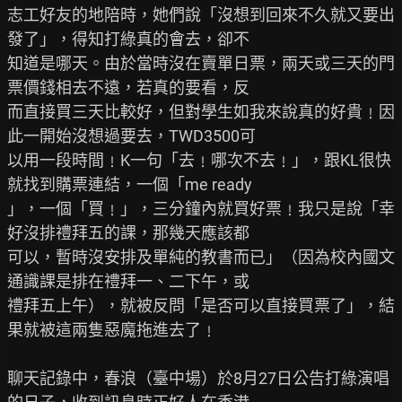
志工好友的地陪時，她們說「沒想到回來不久就又要出
發了」，得知打綠真的會去，卻不

知道是哪天。由於當時沒在賣單日票，兩天或三天的門
票價錢相去不遠，若真的要看，反

而直接買三天比較好，但對學生如我來說真的好貴﹗因
此一開始沒想過要去，TWD3500可

以用一段時間﹗K一句「去﹗哪次不去﹗」，跟KL很快
就找到購票連結，一個「me ready

」，一個「買﹗」，三分鐘內就買好票﹗我只是說「幸
好沒排禮拜五的課，那幾天應該都

可以，暫時沒安排及單純的教書而已」（因為校內國文
通識課是排在禮拜一、二下午，或

禮拜五上午），就被反問「是否可以直接買票了」，結
果就被這兩隻惡魔拖進去了﹗

聊天記錄中，春浪（臺中場）於8月27日公告打綠演唱