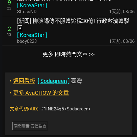
9
[
KoreaStar
]
22
StressND
1天前
,
08/06
[新聞] 柳演錫傳不服遭追稅30億! 行政救濟遭駁
回
2
[
KoreaStar
]
13
bboy0223
1天前
,
08/06
更多 即時熱門文章 >>
‣
返回看板
[
Sodagreen
]
臺灣
‣
更多 AvaCHOW 的文章
文章代碼(AID):
#1fNE24q5
(Sodagreen)
關閉廣告 方便截圖