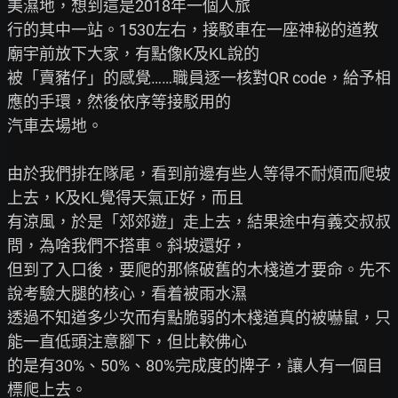
美濕地，想到這是2018年一個人旅

行的其中一站。1530左右，接駁車在一座神秘的道教
廟宇前放下大家，有點像K及KL說的

被「賣豬仔」的感覺……職員逐一核對QR code，給予相
應的手環，然後依序等接駁用的

汽車去場地。

由於我們排在隊尾，看到前邊有些人等得不耐煩而爬坡
上去，K及KL覺得天氣正好，而且

有涼風，於是「郊郊遊」走上去，結果途中有義交叔叔
問，為啥我們不搭車。斜坡還好，

但到了入口後，要爬的那條破舊的木棧道才要命。先不
說考驗大腿的核心，看着被雨水濕

透過不知道多少次而有點脆弱的木棧道真的被嚇鼠，只
能一直低頭注意腳下，但比較佛心

的是有30%、50%、80%完成度的牌子，讓人有一個目
標爬上去。
