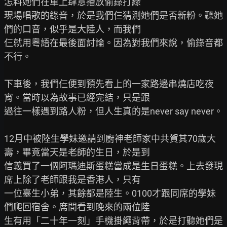
怎料她們在車上肆意播放偷錄打綠

現場唱歌的錄音，於是我們仨猜測她們是否新粉。聽她
們的口音，似乎是大陸人，而我們

仨就用粵語在最後面討論。因為對我們來說，偷錄音都
不行。

下車後，我們仨便到預先看上的一家路邊串燒店吃夜
宵。當時以為故事已經完結，只是跟

過往一樣遇到路人粉，但人生真的是never say never。

12月中被陸生學妹邀請到廚神老師家中共賀其70歲大
壽，畢竟當天是老師的生日，於是到

信義買了一個阿瑪迪斯蛋糕當成是生日蛋糕。上去發現
席上除了老師跟我是香港人，只有

一位臺生小弟，其餘都是陸生。0100才跟同席的學妹
們爬回宿舍。席間看到晚來的兩位陸

生有用「二十年一刻」手機掛繩背帶，於是打聽她們是