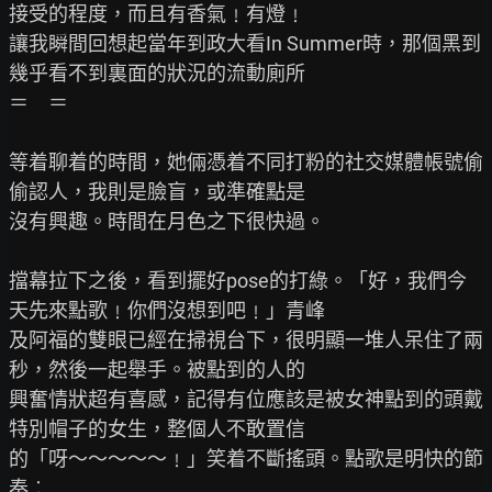
接受的程度，而且有香氣﹗有燈﹗

讓我瞬間回想起當年到政大看In Summer時，那個黑到
幾乎看不到裏面的狀況的流動廁所

＝　＝

等着聊着的時間，她倆憑着不同打粉的社交媒體帳號偷
偷認人，我則是臉盲，或準確點是

沒有興趣。時間在月色之下很快過。

擋幕拉下之後，看到擺好pose的打綠。「好，我們今
天先來點歌﹗你們沒想到吧﹗」青峰

及阿福的雙眼已經在掃視台下，很明顯一堆人呆住了兩
秒，然後一起舉手。被點到的人的

興奮情狀超有喜感，記得有位應該是被女神點到的頭戴
特別帽子的女生，整個人不敢置信

的「呀～～～～～﹗」笑着不斷搖頭。點歌是明快的節
奏︰
