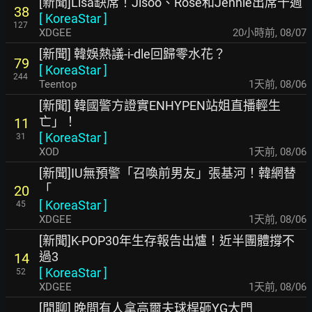
[新聞]Lisa缺席！Jisoo、Rosé和Jennie出席十週
38
[
KoreaStar
]
127
XDGEE
20小時前
,
08/07
[新聞] 韓娛熱議-i-dle回歸零水花？
79
[
KoreaStar
]
244
Teentop
1天前
,
08/06
[新聞] 韓國警方證實ENHYPEN站姐直播輕生
亡」！
11
[
KoreaStar
]
31
XOD
1天前
,
08/06
[新聞]IU無預警「召喚前男友」張基河！韓網替
「
20
[
KoreaStar
]
45
XDGEE
1天前
,
08/06
[新聞]K-POP30年生存報告出爐！近半團體撐不
過3
14
[
KoreaStar
]
52
XDGEE
1天前
,
08/06
[閒聊] 晚間有人拿高爾夫球桿砸YG大門