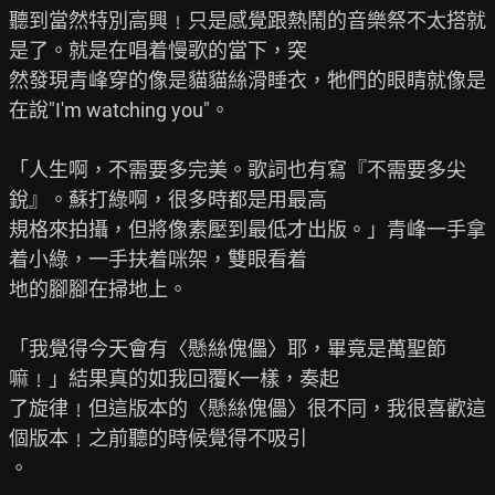
聽到當然特別高興﹗只是感覺跟熱鬧的音樂祭不太搭就
是了。就是在唱着慢歌的當下，突

然發現青峰穿的像是貓貓絲滑睡衣，牠們的眼睛就像是
在說"I'm watching you"。

「人生啊，不需要多完美。歌詞也有寫『不需要多尖
銳』。蘇打綠啊，很多時都是用最高

規格來拍攝，但將像素壓到最低才出版。」青峰一手拿
着小綠，一手扶着咪架，雙眼看着

地的腳腳在掃地上。

「我覺得今天會有〈懸絲傀儡〉耶，畢竟是萬聖節
嘛﹗」結果真的如我回覆K一樣，奏起

了旋律﹗但這版本的〈懸絲傀儡〉很不同，我很喜歡這
個版本﹗之前聽的時候覺得不吸引

。
