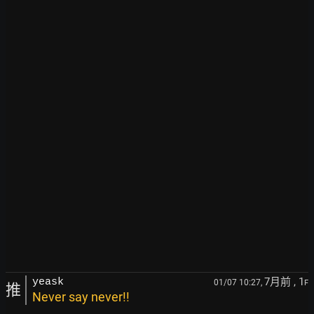
7月前
, 1
yeask
01/07 10:27,
F
推
Never say never!!