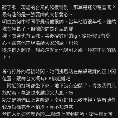
聽了歌，現場的台風的確很特別，那算是迷幻電音嗎？
最有趣的是一臉耍帥的大發愛心。

明白為何中學同學覺得他很帥，當年他還很年輕，雖然
現在年長了，但他的帥是有型的那

種，衣著也有品味。事後搜尋他的ig，發覺他很有愛
心。聽完他在現場給大家的話，也覺

得這個人超酷﹗想必這就是他吸引之處，帥在不同的點
上。

等待打綠的最後時間，她們挑選站在鋪設電線的正中間
位置，跟舞台大概有6-8排距離吧

。附近的打粉都坐下來，地下沒有空間了，導致我們只
能站着。氣溫越來越冷又大風，忘

記提醒她們山上會降溫，幸好她倆比較年輕，穿着薄外
套及短褲完全不怕冷。真不知道露

營的人是如何度過的……輪流上流動廁所，衛生算是可