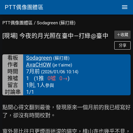
PTT
偶像團體區
PTT偶像團體區
/
Sodagreen (蘇打綠)
[現場] 今夜的月光照在臺中—打綠@臺中
＋收藏
分享
看板
Sodagreen
(蘇打綠)
作者
AvaCHOW
(je t'aime)
時間
7月前
(2026/01/06 10:14)
推噓
1
(
1
推
0
噓
0
→
)
留言
1則, 1人
參與
討論串
1/1
點開心得文翻到最後，發現原來一個月前的我已經寫好
了，卻沒有時間校對。

窗外是比往日更煙雨迷濛的貓空，樟山寺也幾乎不見，