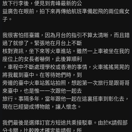
放下行李後，便見到青峰最新的公

益廣告在眼前，拍下來再傳給航班準備起飛的兩位瘋女
子。

我很害怕搭臺鐵，因為月台的指引不算太清晰，而且錯
過了就慘了。緊張地在月台上不斷

核對資訊，坐下來等火車進站。雖然一上車被坐在我的
座位上的女長者嚇倒，此後算順利

，車程中不斷處理學校或香港的事情，火車搖搖晃晃的
將我載到臺中。在等待她們時，到

旁邊的臺中火車站舊站拍照，想起第一次旅行是跟哥哥
來臺中，也是惟一一次跟他一起去

旅行。事隔多年，當年跟他一起在這裏搭車到彰化去，
現在已經變成博物館，讓人懷念。

我們最後是選擇訂官方短途共乘接駁車。由於K請假部
分卡關，比較晚才確定能請假，所
