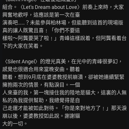
組合。〈Let's Dream about Love〉前奏上來時，大家
興奮地歡呼，這應該是第一次在臺

演奏吧……？未能參與柏林場，但能聽到這首的現場版
真的讓人既驚且喜﹗「你們不要這

樣啦～阿龔要哭了啦﹗」青峰這樣說着，但阿龔看着台
下的大家在笑着。

〈Silent Angel〉的燈光真美，在光中的青峰很夢幻，
感覺也很適合用來當晚安曲。聽着

聽着，想到9月底在婆婆教授前崩潰，卻被她連續緊緊
擁抱兩次的情景，有點淚目。一個

人來臺的我，第一塊接住我的陸地是貓大，這裏的人無
私的為我提供幫助，我總覺得是自

己走運才能被如此對待。「你是來對地方了﹗」那天淚
崩以後，婆婆教授如此說。謝謝貓

大的一切。
