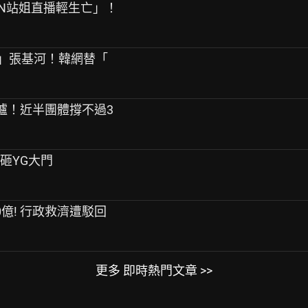
PEN站姐直播輕生亡」！
友」張基河！韓網替「
告出爐！近半團體撐不過3
桿砸YG大門
0億! 行政救濟遭駁回
更多 即時熱門文章 >>