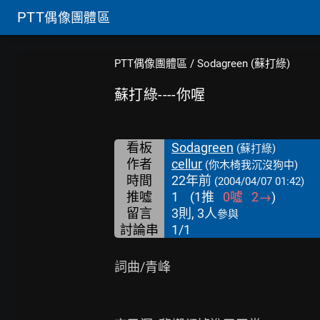
PTT
偶像團體區
PTT偶像團體區
/
Sodagreen (蘇打綠)
蘇打綠----你喔
看板
Sodagreen
(蘇打綠)
作者
cellur
(你木椅我沉沒狗中)
時間
22年前
(2004/04/07 01:42)
推噓
1
(
1
推
0
噓
2
→
)
留言
3則, 3人
參與
討論串
1/1
詞曲/青峰
