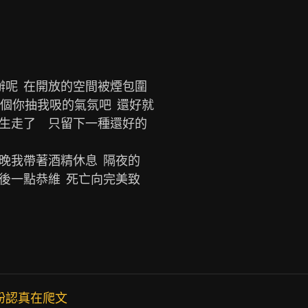
呢  在開放的空間被煙包圍

你抽我吸的氣氛吧  還好就

男生走了　只留下一種還好的

晚我帶著酒精休息  隔夜的

後一點恭維  死亡向完美致

粉認真在爬文