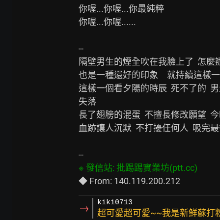
你喔...你喔...你最純粹

你喔...你喔......

--

隔壁男生的煙全吹在我臉上了  怎麼辦
也是一種還好的印象　就持續這樣一個
這樣一個看夕陽的時辰  死不了的  
失落

長了翅膀的混蛋  不擅長修改願望  今
血跡讓人沉默  不打擾任何人  吸完最
kiki0713
→
超可愛超可愛~~我是新鮮蘇打