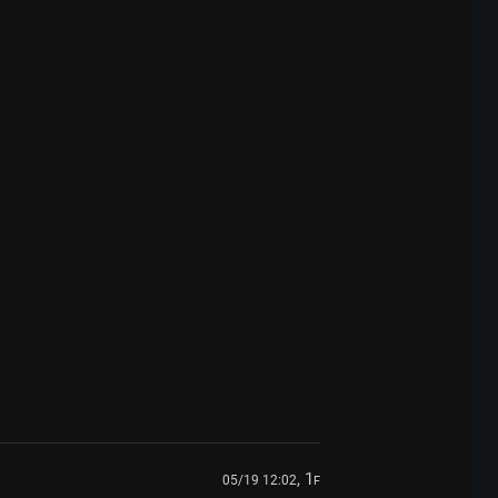
, 1
05/19 12:02
F