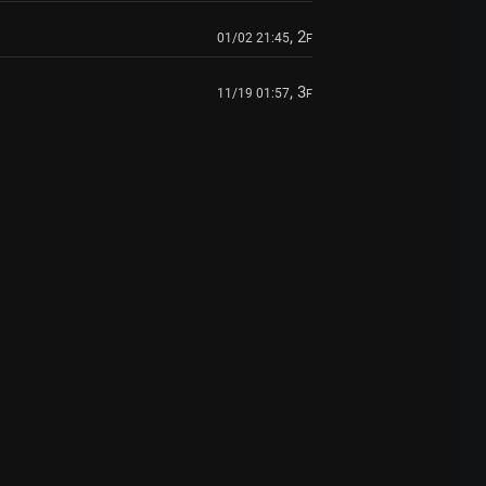
, 2
01/02 21:45
F
, 3
11/19 01:57
F