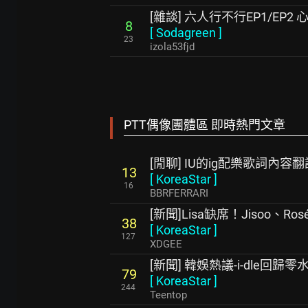
[雜談] 六人行不行EP1/EP2 
8
[
Sodagreen
]
23
izola53fjd
PTT偶像團體區 即時熱門文章
[閒聊] IU的ig配樂歌詞內容翻
13
[
KoreaStar
]
16
BBRFERRARI
[新聞]Lisa缺席！Jisoo、Ro
38
[
KoreaStar
]
127
XDGEE
[新聞] 韓娛熱議-i-dle回歸零
79
[
KoreaStar
]
244
Teentop