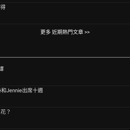
心得
更多 近期熱門文章 >>
譯
sé和Jennie出席十週
水花？