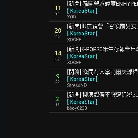
[新聞] 韓國警方證實ENHY
11
[
KoreaStar
]
31
XOD
[新聞]IU無預警「召喚前男
20
[
KoreaStar
]
45
XDGEE
[新聞]K-POP30年生存報
14
[
KoreaStar
]
52
XDGEE
[閒聊] 晚間有人拿高爾夫球
9
[
KoreaStar
]
22
StressND
[新聞] 柳演錫傳不服遭追稅3
2
[
KoreaStar
]
13
bboy0223