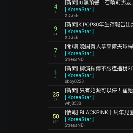
[新聞]IU無預警「召喚前男
4
[
KoreaStar
]
7
XDGEE
[新聞]K-POP30年生存報
9
[
KoreaStar
]
21
XDGEE
[閒聊] 晚間有人拿高爾夫球
7
[
KoreaStar
]
20
StressND
[新聞] 柳演錫傳不服遭追稅3
1
[
KoreaStar
]
6
bboy0223
[新聞] 只有始源可以停！崔
25
[
KoreaStar
]
26
whj0530
[情報] BLACKPINK十周年見
50
[
KoreaStar
]
133
StressND