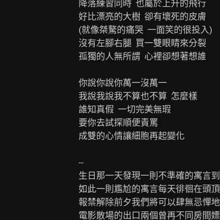
降落練習同時  也屬於上升的飛行

好比漂亮的大樹  卻有壞死的皮膚

(就像桀驁的痛哭  一面笑的很投入)

沒有左腳右腿  買一雙眼睛來分裂

孤獨的人無所謂  心裡卻想著想誰

你說你說你萬一沒萬一

我說我說我不算也不算  怎麼樣

誰知真假  一切完美無瑕

要你去試探順便責罵

成雙的心情讓細胞再起變化

--

生日那一天發現一則不準確的寓言到
如此一則尷尬的寓言每天徘徊在頭頂
報禁解除前夕我們將可以肆無忌憚地
電影散場的出口兩個曾再不同房間嫖