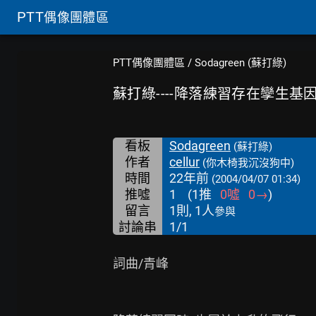
PTT
偶像團體區
PTT偶像團體區
/
Sodagreen (蘇打綠)
蘇打綠----降落練習存在孿生基
看板
Sodagreen
(蘇打綠)
作者
cellur
(你木椅我沉沒狗中)
時間
22年前
(2004/04/07 01:34)
推噓
1
(
1
推
0
噓
0
→
)
留言
1則, 1人
參與
討論串
1/1
詞曲/青峰
