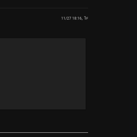
, 1
11/27 18:16
F