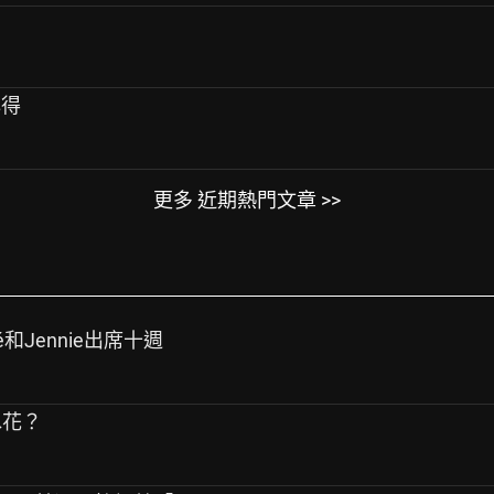
心得
更多 近期熱門文章 >>
sé和Jennie出席十週
水花？