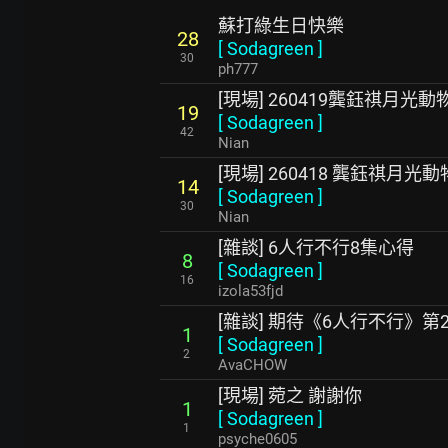
蘇打綠生日快樂
28
[
Sodagreen
]
30
ph777
[現場] 260419龔鈺祺月
19
[
Sodagreen
]
42
Nian
[現場] 260418 龔鈺祺月
14
[
Sodagreen
]
30
Nian
[雜談] 6人行不行8集心得
8
[
Sodagreen
]
16
izola53fjd
[雜談] 期待《6人行不行》第
1
[
Sodagreen
]
2
AvaCHOW
[現場] 菀之 謝謝你
1
[
Sodagreen
]
1
psyche0605