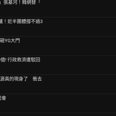
友」張基河！韓網替「
告出爐！近半團體撐不過3
桿砸YG大門
0億! 行政救濟遭駁回
始源真的現身了 衝去
面會