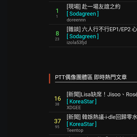
[現場] 赴一場友誼之約
1
[
Sodagreen
]
1
doreennn
[雜談] 六人行不行EP1/EP2 
8
[
Sodagreen
]
23
izola53fjd
PTT偶像團體區 即時熱門文章
[新聞]Lisa缺席！Jisoo、Ro
16
[
KoreaStar
]
38
XDGEE
[新聞] 韓娛熱議-i-dle回歸零
37
[
KoreaStar
]
95
Teentop