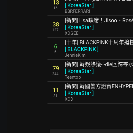
13
[
KoreaStar
]
16
BBRFERRARI
[新聞]Lisa缺席！Jisoo、Ro
38
[
KoreaStar
]
127
XDGEE
[十年] BLACKPINK十周年
6
[
BLACKPINK
]
6
JennieKim
[新聞] 韓娛熱議-i-dle回歸零
79
[
KoreaStar
]
244
Teentop
[新聞] 韓國警方證實ENHY
11
[
KoreaStar
]
31
XOD