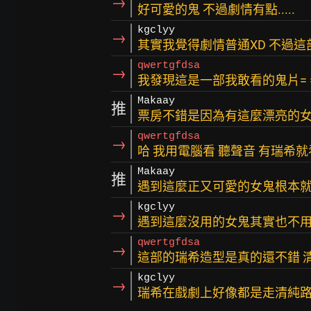
→
好可愛的鬼 不過劇情有點.....
kgclyy
→
其實我覺得劇情普通XD 不過這
qwertgfdsa
→
我發現這是一部我敢看的鬼片= 
Makaay
推
票房不錯是因為有這麼漂亮的女
qwertgfdsa
→
哈 我用電腦看 聽聲音 有瑞希就
Makaay
推
遇到這麼正又可愛的女鬼根本就
kgclyy
→
遇到這麼沒用的女鬼其實也不用逃
qwertgfdsa
→
這部的瑞希造型是真的還不錯 清
kgclyy
→
瑞希在戲劇上好像都是走清純