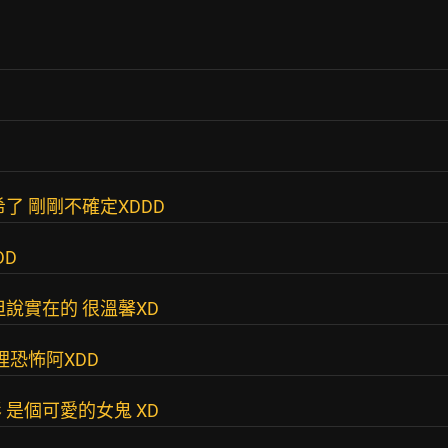
了 剛剛不確定XDDD
DD
說實在的 很溫馨XD
裡恐怖阿XDD
是個可愛的女鬼 XD