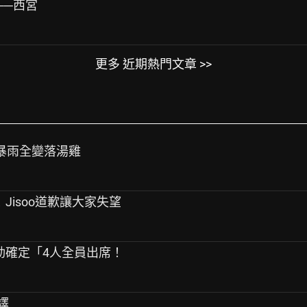
劇──西宮
更多 近期熱門文章 >>
遇暴雨全變落湯雞
年！Jisoo道歉讓大家失望
週年活動確定「4人全員出席！
譯