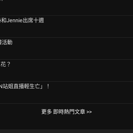
sé和Jennie出席十週
搶樓活動
水花？
PEN站姐直播輕生亡」！
更多 即時熱門文章 >>