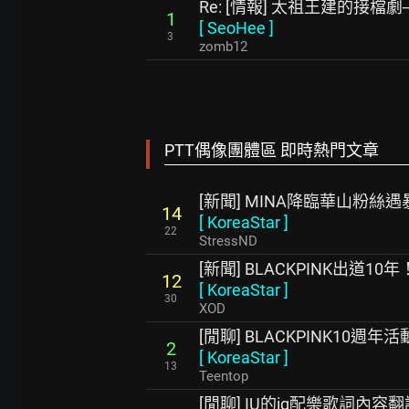
Re: [情報] 太祖王建的接檔
1
[
SeoHee
]
3
zomb12
PTT偶像團體區 即時熱門文章
[新聞] MINA降臨華山粉絲
14
[
KoreaStar
]
22
StressND
[新聞] BLACKPINK出道10
12
[
KoreaStar
]
30
XOD
[閒聊] BLACKPINK10
2
[
KoreaStar
]
13
Teentop
[閒聊] IU的ig配樂歌詞內容翻