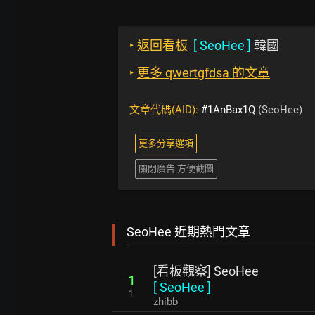
‣
返回看板
[
SeoHee
]
韓國
‣
更多 qwertgfdsa 的文章
文章代碼(AID):
#1AnBax1Q
(SeoHee)
更多分享選項
關閉廣告 方便截圖
SeoHee 近期熱門文章
[看板觀察] SeoHee
1
[
SeoHee
]
1
zhibb