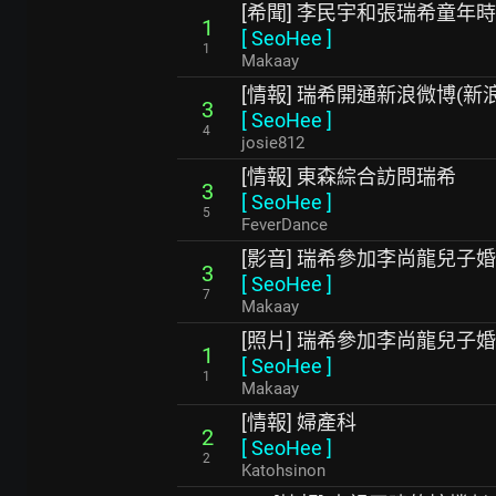
[希聞] 李民宇和張瑞希童年
1
[
SeoHee
]
1
Makaay
[情報] 瑞希開通新浪微博(新
3
[
SeoHee
]
4
josie812
[情報] 東森綜合訪問瑞希
3
[
SeoHee
]
5
FeverDance
[影音] 瑞希參加李尚龍兒子
3
[
SeoHee
]
7
Makaay
[照片] 瑞希參加李尚龍兒子
1
[
SeoHee
]
1
Makaay
[情報] 婦產科
2
[
SeoHee
]
2
Katohsinon