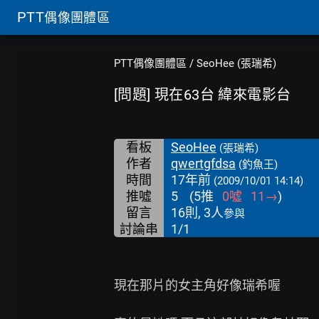
PTT
偶像團體區
PTT偶像團體區
/
SeoHee (張瑞希)
[問題] 現在63台 緯來電影台
看板
SeoHee
(張瑞希)
作者
qwertgfdsa
(釣魚王)
時間
17年前
(2009/10/01 14:14)
推噓
5
(
5
推
0
噓
11
→
)
留言
16則, 3人
參與
討論串
1/1
現在那片的女主角好像瑞希喔
