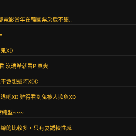
部電影當年在韓國票房還不錯..
=
鬼XD
看 沒瑞希就看P 真爽
不會想逃阿XDD
吧XD 難得看到鬼被人欺負XD
純型~~~
路線的比較多，只有妻誘較性感