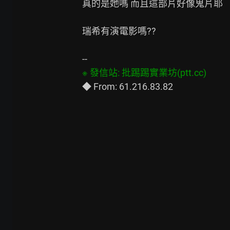
真的是她嗎 而且這部片好像鬼片耶

瑞希有演電影嗎??
