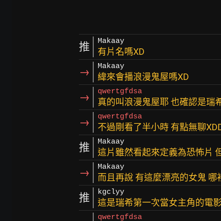
Makaay
推
有片名嗎XD
Makaay
→
緯來會播浪漫鬼屋嗎XD
qwertgfdsa
→
真的叫浪漫鬼屋耶 也確認是瑞希
qwertgfdsa
→
不過剛看了半小時 有點無聊XD
Makaay
推
這片雖然看起來定義為恐怖片 但
Makaay
→
而且再說 有這麼漂亮的女鬼 哪
kgclyy
推
這是瑞希第一次當女主角的電影 
qwertgfdsa