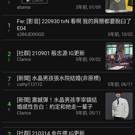
1
atunna
3年前
,
01/09
Fw: [影音] 220930 tvN 看啊 我的肩膀都要脫臼了
1
E04
1
s284JEKKIGD
3年前
,
10/02
[社群] 210901 殷志源 IG更新
2
Clarice
5年前
,
09/02
2
[新聞] 水晶男孩張水院結婚(非原標)
7
cathy112112
5年前
,
06/11
7
[新聞] 震撼彈！水晶男孩李宰鎮結
4
婚
感性告白：約定和她走一輩子
5
Clarice
5年前
,
05/11
[社群] 210314 金在德 IG更新
2