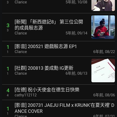
Clarice
5年前
,
10/08
3
[新聞] 「新西遊記8」 第三位公開
3
的成員殷志源
3
Clarice
5年前
,
09/14
[影音] 200521 遊戲殷志源 EP1
1
Clarice
6年前
,
08/22
1
[社群] 200813 姜成勳 IG更新
1
Clarice
6年前
,
08/13
1
[在德] 祝小天使金在德生日快樂
4
cathy112112
6年前
,
08/06
4
[影音] 200731 JAEJU FILM x KRUNK'在夏天裡' D
1
ANCE COVER
1
Clarice
6年前
,
07/31