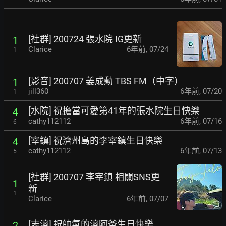
[社群] 200724 張水院 IG更新
1
Clarice
6年前
,
07/24
1
[影音] 200707 姜成勳 TBS FM（中字）
1
jill360
6年前
,
07/20
1
[水院] 祝擔當可愛第41年的張水院生日快樂
4
cathy112112
6年前
,
07/16
6
[宰鎮] 祝濟州島的李宰鎮生日快樂
4
cathy112112
6年前
,
07/13
5
[社群] 200707 李宰鎮 相關SNS更
1
新
1
Clarice
6年前
,
07/07
[志溶] 祝帥氣的溶阿爸生日快樂
2