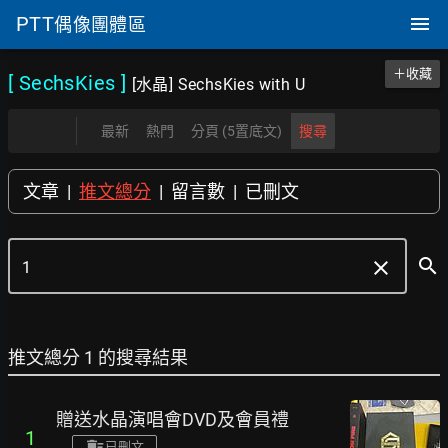
PTT
偶像團體區
＋收藏
[ SechsKies
]
[水晶] SechsKies with U
最新
熱門
分頁 (5置底文)
搜尋
文章
|
推文總分
|
留言數
|
已刪文
search
clear
推文總分 1 的搜尋結果
贈送水晶演唱會DVD及會員禮
1
已刪文