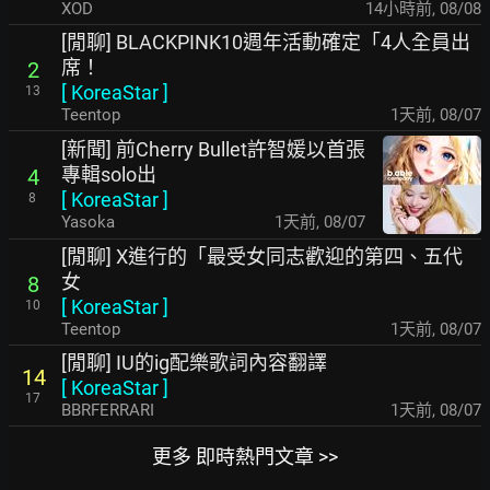
XOD
14小時前
,
08/08
[閒聊] BLACKPINK10週年活動確定「4人全員出
席！
2
[
KoreaStar
]
13
Teentop
1天前
,
08/07
[新聞] 前Cherry Bullet許智媛以首張
專輯solo出
4
[
KoreaStar
]
8
Yasoka
1天前
,
08/07
[閒聊] X進行的「最受女同志歡迎的第四、五代
女
8
[
KoreaStar
]
10
Teentop
1天前
,
08/07
[閒聊] IU的ig配樂歌詞內容翻譯
14
[
KoreaStar
]
17
BBRFERRARI
1天前
,
08/07
更多 即時熱門文章 >>