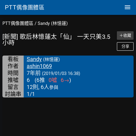
PTT
偶像團體區
PTT偶像團體區
/
Sandy (林憶蓮)
[新聞] 歌后林憶蓮太「仙」 一天只美3.5
＋收藏
小時
分享
看板
Sandy
(林憶蓮)
作者
ashin1069
時間
7年前
(2019/01/03 16:38)
推噓
6
(
6
推
0
噓
6
→
)
留言
12則, 6人
參與
討論串
1/1