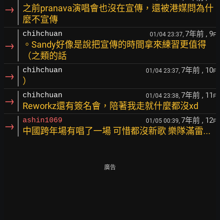
→
之前pranava演唱會也沒在宣傳，還被港媒問為什
麼不宣傳
7年前
, 9
chihchuan
01/04 23:37,
F
→
。Sandy好像是說把宣傳的時間拿來練習更值得
（之類的話
7年前
, 10
chihchuan
01/04 23:37,
F
→
）
7年前
, 11
chihchuan
01/04 23:38,
F
→
Reworkz還有簽名會，陪著我走就什麼都沒xd
7年前
, 12
ashin1069
01/05 00:39,
F
→
中國跨年場有唱了一場 可惜都沒新歌 樂隊滿雷...
廣告