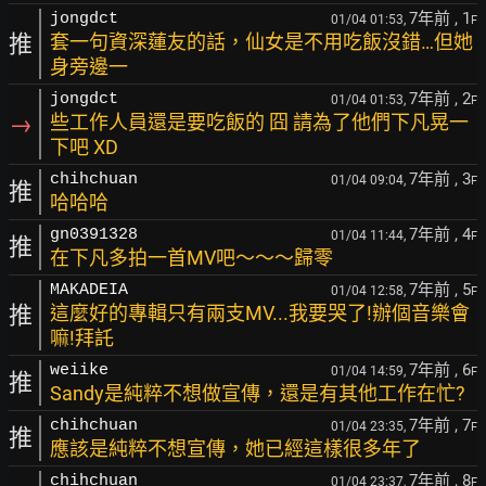
7年前
, 1
jongdct
01/04 01:53,
F
推
套一句資深蓮友的話，仙女是不用吃飯沒錯…但她
身旁邊一
7年前
, 2
jongdct
01/04 01:53,
F
→
些工作人員還是要吃飯的 囧 請為了他們下凡晃一
下吧 XD
7年前
, 3
chihchuan
01/04 09:04,
F
推
哈哈哈
7年前
, 4
gn0391328
01/04 11:44,
F
推
在下凡多拍一首MV吧～～～歸零
7年前
, 5
MAKADEIA
01/04 12:58,
F
推
這麼好的專輯只有兩支MV...我要哭了!辦個音樂會
嘛!拜託
7年前
, 6
weiike
01/04 14:59,
F
推
Sandy是純粹不想做宣傳，還是有其他工作在忙?
7年前
, 7
chihchuan
01/04 23:35,
F
推
應該是純粹不想宣傳，她已經這樣很多年了
7年前
, 8
chihchuan
01/04 23:37,
F