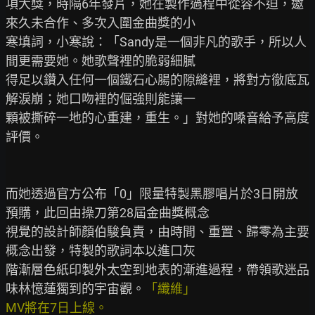
項大獎，時隔6年發片，她在製作過程中從容不迫，邀
來久未合作、多次入圍金曲獎的小

寒填詞，小寒說：「Sandy是一個非凡的歌手，所以人
間更需要她。她歌聲裡的脆弱細膩

得足以鑽入任何一個鐵石心腸的隙縫裡，將對方徹底瓦
解淚崩；她口吻裡的倔強則能讓一

顆被撕碎一地的心重建，重生。」對她的嗓音給予高度
評價。

而她透過官方公布「0」限量特製黑膠唱片於3日開放
預購，此回由操刀第28屆金曲獎概念

視覺的設計師顏伯駿負責，由時間、重置、歸零為主要
概念出發，特製的歌詞本以進口灰

階漸層色紙印製外太空到地表的漸進過程，帶領歌迷品
味林憶蓮獨到的宇宙觀。
「纖維」

MV將在7日上線。