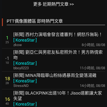
更多 近期熱門文章 >>
PTT偶像團體區 即時熱門文章
[新聞] 西村力演唱會發言遭審判！網怒斥無恥！
1
[
KoreaStar
]
25
zkow
8小時前
,
08/08
[新聞] 劉亞仁與男密友私密照外流！男方熱情索
吻
-1
[
KoreaStar
]
10
bboy0223
11小時前
,
08/08
[新聞] MINA降臨華山粉絲遇暴雨全變落湯雞
18
[
KoreaStar
]
28
StressND
14小時前
,
08/08
[新聞] BLACKPINK出道10年！Jisoo道歉讓大家
失望
16
[
KoreaStar
]
40