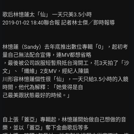
歌后林憶蓮太「仙」 一天只美3.5小時

2019-01-02 18:40聯合報 記者林士傑╱即時報導

林憶蓮（Sandy）去年底推出數位專輯「0」，起初考
量自己無法配合宣傳，連MV都想省略

，最後被公司說服短暫飛抵台灣開工，花3天拍了「沙
文」、「纖維」2支MV，經紀人陳鎮

川形容林憶蓮個性很「仙」，一天只給3.5小時的入鏡
時間，他代為解釋：「她覺得是自

己最美跟狀態最好的時候。」

自上張「蓋亞」專輯起，林憶蓮開始做自己想做的音
樂，並以「蓋亞」奪下金曲歌后等多
