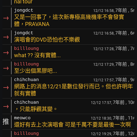
nal tour
7年前
, 5
jongdct
12/12 16:58,
F
→
又是一回事了，這次新專極高幾機率不會發實
體，PRAVANA
7年前
, 6
jongdct
12/12 16:58,
F
→
演唱會的DVD恐怕也不樂觀
7年前
, 7
billloung
12/12 17:28,
F
→
what ?? 沒有實體...
7年前
, 8
billloung
12/12 17:29,
F
→
至少出個黑膠吧...
7年前
, 9
chihchuan
12/12 17:57,
F
→
網路上的消息12/21是數位發行而已。但也許明年
就有實體
7年前
, 10
chihchuan
12/12 17:57,
F
→
，只能靜觀其變。
7年前
, 11
meowco
12/12 18:30,
F
推
還好有去上次演唱會 可是千萬不要是最後一次啊
7年前
, 12
billloung
12/12 19:29,
F