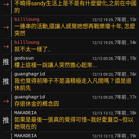
→
不曉得sandy生活上是不是有什麼變化,之前在中國
的
7年前
, 13
billloung
12/12 19:29,
F
→
一連串的活動,還讓人感覺她想再戰樂壇十年, 怎麼
突然
7年前
, 14
billloung
12/12 19:29,
F
→
就不太一樣了..
7年前
, 15
godssun
12/13 00:28,
F
推
樓上這樣一說讓人突然擔心起來...
7年前
, 16
guanghagrid
12/13 09:20,
F
推
我也覺得前陣子不是滿積極走入凡間嗎？還是退
休前先
7年前
, 17
guanghagrid
12/13 09:20,
F
→
存退休金的概念囧
7年前
, 18
MAKADEIA
12/13 13:12,
F
推
如果是最後一張真的覺得可惜~我好愛蓋亞~但以
她現在的
7年前
, 19
MAKADEIA
12/13 13:13,
F