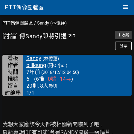
PTT
偶像團體區
PTT偶像團體區
/
Sandy (林憶蓮)
[討論] 傳Sandy即將引退 ?!?
＋收藏
分享
看板
Sandy
(林憶蓮)
作者
billloung
(阿Q 小q )
時間
7年前
(2018/12/12 04:50)
推噓
6
(
6
推
0
噓
14
→
)
留言
20則, 8人
參與
討論串
1/1
我想大家應該今天都被相關新聞嚇到了吧...

最新專輯[0]"有可能"會是SANDY最後一張唱片...
