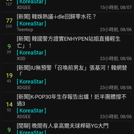
[
KoreaStar
]
127
XDGEE
15小時前
,
08/07
[新聞] 韓娛熱議-i-dle回歸零水花？
77
[
KoreaStar
]
235
Teentop
23小時前
,
08/06
[新聞] 韓國警方證實ENHYPEN站姐直播輕生
亡」！
9
[
KoreaStar
]
29
XOD
23小時前
,
08/06
[新聞]IU無預警「召喚前男友」張基河！韓網替
「
19
[
KoreaStar
]
43
XDGEE
23小時前
,
08/06
[新聞]K-POP30年生存報告出爐！近半團體撐不
過3
14
[
KoreaStar
]
52
XDGEE
23小時前
,
08/06
[閒聊] 晚間有人拿高爾夫球桿砸YG大門
9
[
KoreaStar
]