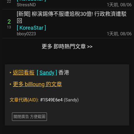
22
StressND
1天前
,
08/06
[新聞] 柳演錫傳不服遭追稅30億! 行政救濟遭駁
回
2
[
KoreaStar
]
13
bboy0223
1天前
,
08/06
更多 即時熱門文章 >>
‣
返回看板
[
Sandy
]
香港
‣
更多 billloung 的文章
文章代碼(AID):
#1S49E6e4
(Sandy)
關閉廣告 方便截圖