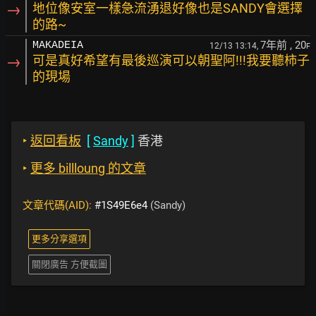
→
地位像安室一樣急流湧退好像也是SANDY會選擇
的路~
7年前
, 20
MAKADEIA
12/13 13:14,
F
→
可是真好希望有最後巡演可以朝聖阿!!!我要聽柿子
的現場
‣
返回看板
[
Sandy
]
香港
‣
更多 billloung 的文章
文章代碼(AID):
#1S49E6e4
(Sandy)
更多分享選項
關閉廣告 方便截圖