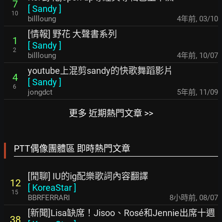
7
[
Sandy
]
10
billloung
4年前
,
03/10
[情報] 野花 大聲書系列
1
[
Sandy
]
2
billloung
4年前
,
10/07
youtube上混剪sandy的快歌舞蹈影片
4
[
Sandy
]
6
jongdct
5年前
,
11/09
更多 近期熱門文章 >>
PTT偶像團體區 即時熱門文章
[閒聊] IU的ig配樂歌詞內容翻譯
12
[
KoreaStar
]
15
BBRFERRARI
8小時前
,
08/07
[新聞]Lisa缺席！Jisoo、Rosé和Jennie出席十週
38