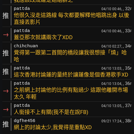
, 32
pattda
04/10 00:46,
F
推
他很久沒走這路線 每次都要解釋他唱跳出身 以後
直接丟影片
, 33
pattda
04/10 00:46,
F
→
蓋亞那次就講兩次了XDD
, 34
chihchuan
04/10 02:27,
F
推
覺得第一跟第二首間的橋段讓我很想接「燒」哈
哈
, 35
pattda
04/10 13:03,
F
推
這次香港討論蓮的量終於讓蓮像是個香港歌手XD
, 36
pattda
04/10 13:04,
F
→
之前網上討論他的比例有點過少 這跟他離開市場
太久 年輕
, 37
pattda
04/10 13:05,
F
→
人銜接不上有關(我不是在說FB)
, 38
dgfhe456
09/21 17:24,
F
推
網上的討論太少,我覺得是重點XD