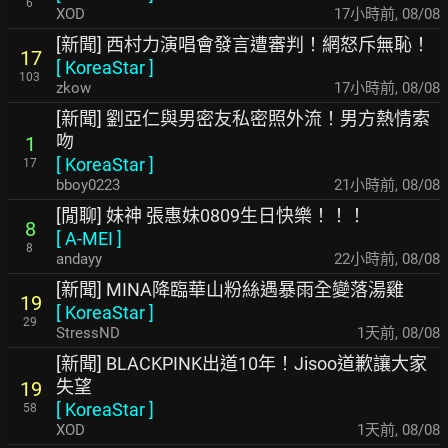
6
XOD
17小時前
,
08/08
[新聞] 西村力演唱會發言遭審判！網怒斥無恥！
17
[
KoreaStar
]
103
zkow
17小時前
,
08/08
[新聞] 劉亞仁與男密友私密照外流！男方熱情索
吻
1
[
KoreaStar
]
17
bboy0223
21小時前
,
08/08
[閒聊] 妹神 張惠妹0809生日快樂！！！
8
[
A-MEI
]
8
andayy
22小時前
,
08/08
[新聞] MINA降臨華山粉絲遇暴雨全變落湯雞
19
[
KoreaStar
]
29
StressND
1天前
,
08/08
[新聞] BLACKPINK出道10年！Jisoo道歉讓大家
失望
19
[
KoreaStar
]
58
XOD
1天前
,
08/08