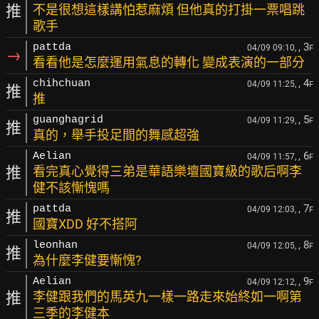
推
不是很想這樣講怕惹麻煩 但他真的打掛一票唱跳
歌手
, 3
pattda
04/09 09:10,
F
→
看看他是怎麼運用氣息的轉化 變成表演的一部分
, 4
chihchuan
04/09 11:25,
F
推
推
, 5
guanghagrid
04/09 11:29,
F
推
真的，舉手投足間的舞感超強
, 6
Aelian
04/09 11:57,
F
推
看完真心覺得三弟是華語樂壇國寶級的歌后啊李
健不該慚愧嗎
, 7
pattda
04/09 12:03,
F
推
國寶XDD 好不搭阿
, 8
leonhan
04/09 12:05,
F
推
為什麼李健要慚愧?
, 9
Aelian
04/09 12:12,
F
推
李健跟我們的馬英九一樣一路走來始終如一啊第
三季的李健本