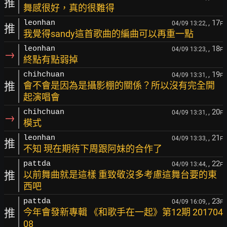
推
舞感很好，真的很難得
, 17
leonhan
04/09 13:22,
F
推
我覺得sandy這首歌曲的編曲可以再重一點
, 18
leonhan
04/09 13:23,
F
→
終點有點弱掉
, 19
chihchuan
04/09 13:31,
F
推
會不會是因為是攝影棚的關係？所以沒有完全開
起演唱會
, 20
chihchuan
04/09 13:31,
F
→
模式
, 21
leonhan
04/09 13:33,
F
推
不知 現在期待下周跟阿妹的合作了
, 22
pattda
04/09 13:44,
F
推
以前舞曲就是這樣 重致敬沒多考慮這舞台要的東
西吧
, 23
pattda
04/09 16:09,
F
推
今年會發新專輯 《和歌手在一起》第12期 201704
08