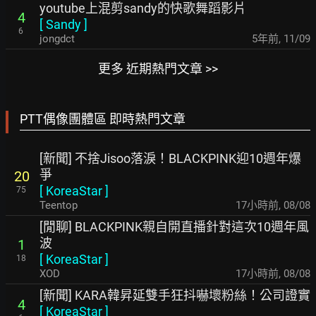
youtube上混剪sandy的快歌舞蹈影片
4
[
Sandy
]
6
jongdct
5年前
,
11/09
更多 近期熱門文章 >>
PTT偶像團體區 即時熱門文章
[新聞] 不捨Jisoo落淚！BLACKPINK迎10週年爆
爭
20
[
KoreaStar
]
75
Teentop
17小時前
,
08/08
[閒聊] BLACKPINK親自開直播針對這次10週年風
波
1
[
KoreaStar
]
18
XOD
17小時前
,
08/08
[新聞] KARA韓昇延雙手狂抖嚇壞粉絲！公司證實
4
[
KoreaStar
]