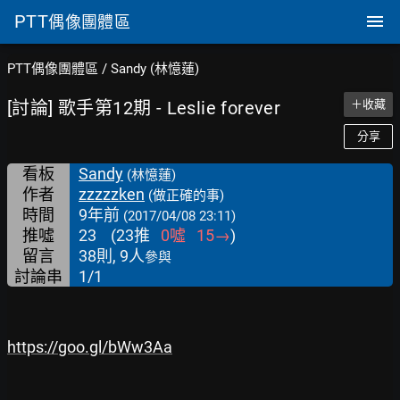
PTT
偶像團體區
PTT偶像團體區
/
Sandy (林憶蓮)
[討論] 歌手第12期 - Leslie forever
＋收藏
分享
看板
Sandy
(林憶蓮)
作者
zzzzzken
(做正確的事)
時間
9年前
(2017/04/08 23:11)
推噓
23
(
23
推
0
噓
15
→
)
留言
38則, 9人
參與
討論串
1/1
https://goo.gl/bWw3Aa