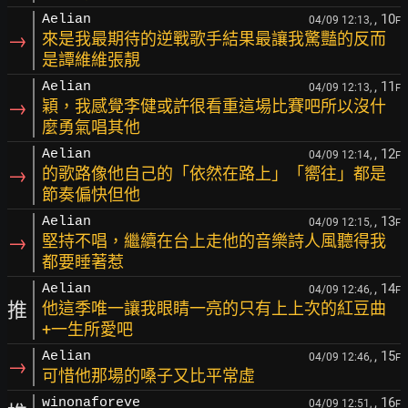
, 10
Aelian
04/09 12:13,
F
→
來是我最期待的逆戰歌手結果最讓我驚豔的反而
是譚維維張靚
, 11
Aelian
04/09 12:13,
F
→
穎，我感覺李健或許很看重這場比賽吧所以沒什
麼勇氣唱其他
, 12
Aelian
04/09 12:14,
F
→
的歌路像他自己的「依然在路上」「嚮往」都是
節奏偏快但他
, 13
Aelian
04/09 12:15,
F
→
堅持不唱，繼續在台上走他的音樂詩人風聽得我
都要睡著惹
, 14
Aelian
04/09 12:46,
F
推
他這季唯一讓我眼睛一亮的只有上上次的紅豆曲
+一生所愛吧
, 15
Aelian
04/09 12:46,
F
→
可惜他那場的嗓子又比平常虛
, 16
winonaforeve
04/09 12:51,
F