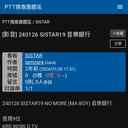
PTT
偶像團體區
PTT偶像團體區
/
SISTAR
[影音] 240126 SISTAR19 音樂銀行
＋收藏
分享
看板
SISTAR
作者
iamzara
(zara)
時間
2年前
(2024/01/26 11:31)
推噓
0
(
0
推
0
噓
0
→
)
留言
0則, 0人
參與
討論串
1/1
240126 SISTAR19 NO MORE (MA BOY) 音樂銀行

首周9位

KBS WORLD TV
