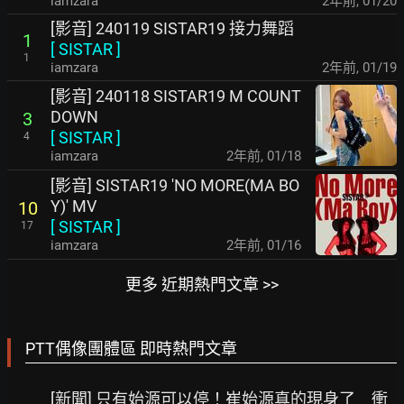
iamzara
2年前
,
01/20
[影音] 240119 SISTAR19 接力舞蹈
1
[
SISTAR
]
1
iamzara
2年前
,
01/19
[影音] 240118 SISTAR19 M COUNT
DOWN
3
[
SISTAR
]
4
iamzara
2年前
,
01/18
[影音] SISTAR19 'NO MORE(MA BO
Y)' MV
10
[
SISTAR
]
17
iamzara
2年前
,
01/16
更多 近期熱門文章 >>
PTT偶像團體區 即時熱門文章
[新聞] 只有始源可以停！崔始源真的現身了 衝