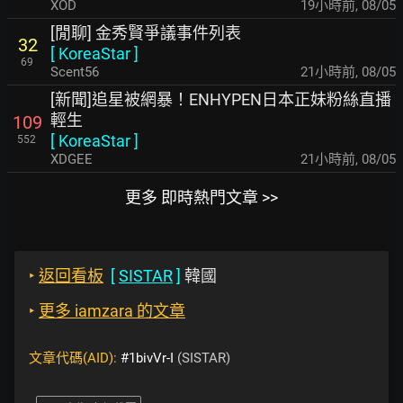
XOD
19小時前
,
08/05
[閒聊] 金秀賢爭議事件列表
32
[
KoreaStar
]
69
Scent56
21小時前
,
08/05
[新聞]追星被網暴！ENHYPEN日本正妹粉絲直播
輕生
109
[
KoreaStar
]
552
XDGEE
21小時前
,
08/05
更多 即時熱門文章 >>
‣
返回看板
[
SISTAR
]
韓國
‣
更多 iamzara 的文章
文章代碼(AID):
#1bivVr-I
(SISTAR)