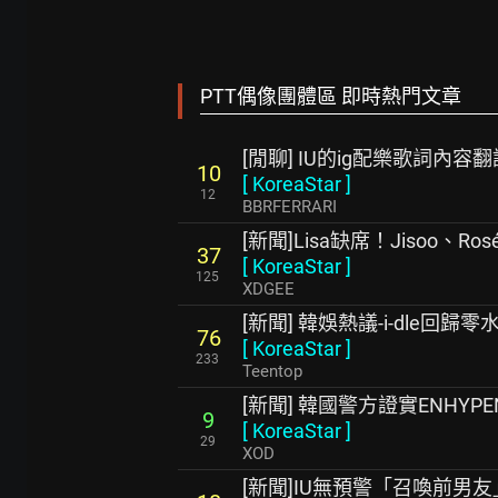
PTT偶像團體區 即時熱門文章
[閒聊] IU的ig配樂歌詞內容翻
10
[
KoreaStar
]
12
BBRFERRARI
[新聞]Lisa缺席！Jisoo、Ro
37
[
KoreaStar
]
125
XDGEE
[新聞] 韓娛熱議-i-dle回歸零
76
[
KoreaStar
]
233
Teentop
[新聞] 韓國警方證實ENHY
9
[
KoreaStar
]
29
XOD
[新聞]IU無預警「召喚前男