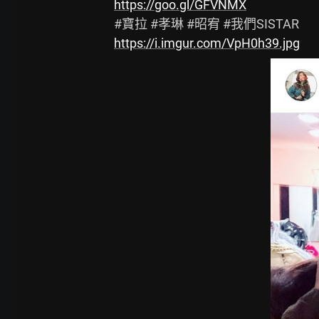
https://goo.gl/GFVNMX
https://i.imgur.com/VpH0h39.jpg