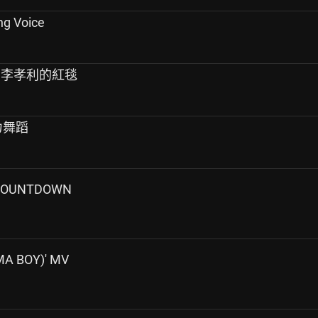
ng Voice
 KBS李孝利的紅毯
接力舞蹈
 COUNTDOWN
MA BOY)' MV