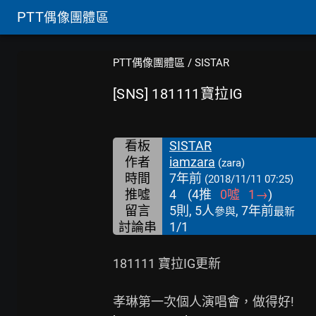
PTT
偶像團體區
PTT偶像團體區
/
SISTAR
[SNS] 181111寶拉IG
看板
SISTAR
作者
iamzara
(zara)
時間
7年前
(2018/11/11 07:25)
推噓
4
(
4
推
0
噓
1
→
)
留言
5則, 5人
, 7年前
參與
最新
討論串
1/1
181111 寶拉IG更新
