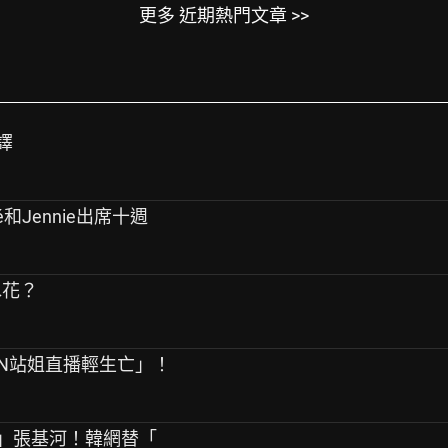
更多 近期熱門文章 >>
譯
sé和Jennie出席十週
水花？
PEN站姐直播輕生亡」！
友」張基河！韓網替「