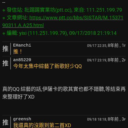
※ 發信站: 批踢踢實業坊(ptt.cc), 來自: 111.251.199.79

※ 文章網址: 
https://www.ptt.cc/bbs/SISTAR/M.15371
90311.A.A25.html
8年前
, 1
EHanchi
09/17 22:35,
F
推
推！
8年前
, 2
an85220
09/17 23:19,
F
推
今年太集中綜藝了新歌好少QQ
真的QQ 綜藝的話,伊薩卡的歌其實也都不錯聽,等結束再
來整理好了XD

8年前
, 3
greensh
09/18 18:18,
F
推
我還真的沒跟到第二首XD