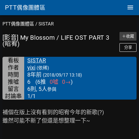
PTT
偶像團體區
PTT偶像團體區
/
SISTAR
[影音] My Blossom / LIFE OST PART 3
＋收藏
(昭宥)
分享
看板
SISTAR
作者
yixi
(依稀)
時間
8年前
(2018/09/17 13:18)
推噓
6
(
6
推
0
噓
0
→
)
留言
6則, 5人
參與
討論串
1/1
補個在版上沒有看到的昭宥今年的新歌(?)

雖然可能不新了但還是想整理一下~
