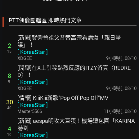
PTT偶像團體區 即時熱門文章
[新聞]賀營曾祖父昔替高宗看病爆「親日爭
議」！
2
[
KoreaStar
]
15
XDGEE
9小時前
,
08/10
[閒聊]在X上引發熱烈反應的ITZY留真〈REDRE
D〉！
8
[
KoreaStar
]
9
XDGEE
9小時前
,
08/10
[情報] KiiiKiii新歌"Pop Off Pop Off"MV
30
[
KoreaStar
]
40
Master5566
11小時前
,
08/10
[新聞] aespa明攻大巨蛋！機場遭包圍「KARINA
嚇到
4
[
KoreaStar
]
10