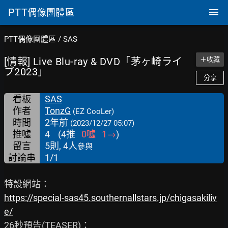
PTT
偶像團體區
PTT偶像團體區
/
SAS
[情報] Live Blu-ray & DVD「茅ヶ崎ライ
＋收藏
ブ2023」
分享
看板
SAS
作者
TonzG
(EZ CooLer)
時間
2年前
(2023/12/27 05:07)
推噓
4
(
4
推
0
噓
1
→
)
留言
5則, 4人
參與
討論串
1/1
https://special-sas45.southernallstars.jp/chigasakiliv
e/