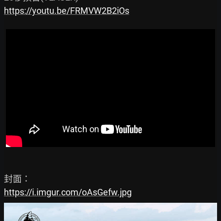
https://youtu.be/FRMVW2B2iOs
https://i.imgur.com/oAsGefw.jpg