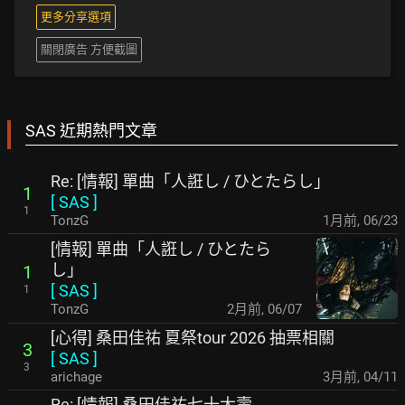
更多分享選項
關閉廣告 方便截圖
SAS 近期熱門文章
Re: [情報] 單曲「人誑し / ひとたらし」
1
[
SAS
]
1
TonzG
1月前
,
06/23
[情報] 單曲「人誑し / ひとたら
し」
1
[
SAS
]
1
TonzG
2月前
,
06/07
[心得] 桑田佳祐 夏祭tour 2026 抽票相關
3
[
SAS
]
3
arichage
3月前
,
04/11
Re: [情報] 桑田佳祐七十大壽