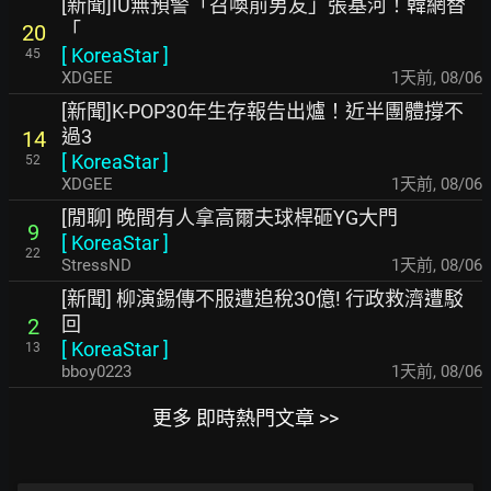
[新聞]IU無預警「召喚前男友」張基河！韓網替
「
20
[
KoreaStar
]
45
XDGEE
1天前
,
08/06
[新聞]K-POP30年生存報告出爐！近半團體撐不
過3
14
[
KoreaStar
]
52
XDGEE
1天前
,
08/06
[閒聊] 晚間有人拿高爾夫球桿砸YG大門
9
[
KoreaStar
]
22
StressND
1天前
,
08/06
[新聞] 柳演錫傳不服遭追稅30億! 行政救濟遭駁
回
2
[
KoreaStar
]
13
bboy0223
1天前
,
08/06
更多 即時熱門文章 >>