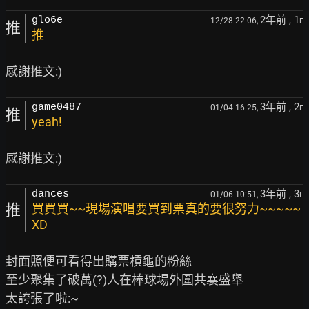
2年前
, 1
glo6e
12/28 22:06,
F
推
推
3年前
, 2
game0487
01/04 16:25,
F
推
yeah!
3年前
, 3
dances
01/06 10:51,
F
推
買買買~~現場演唱要買到票真的要很努力~~~~~
XD
封面照便可看得出購票槓龜的粉絲

至少聚集了破萬(?)人在棒球場外圍共襄盛舉
