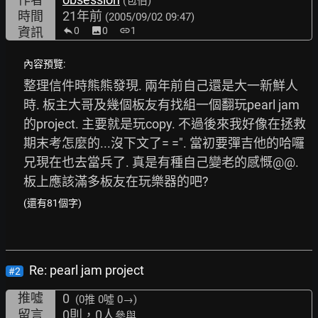
(包伯)
時間
21年前
(2005/09/02 09:47)
資訊
0
image
0
link
1
內容預覽:
整理信件時熊熊發現. 兩年前自己還是大一新鮮人
時. 板主大哥及幾個板友有找組一個翻玩pearl jam
的project. 主要就是玩copy. 不過後來我好像在拯救
期末考怎麼的...沒下文了= =". 當初要彈吉他的哈囉
兄現在也去當兵了. 真是有種自己變老的感慨@@. 
板上應該滿多板友在玩樂器的吧?
(還有81個字)
Re: pearl jam project
#2
推噓
0
(0推
0噓 0→
)
留言
0則，0人
參與