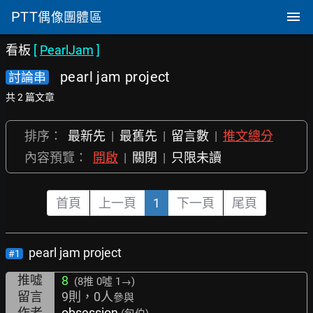
PTT
偶像團體區
看板
[
PearlJam
]
pearl jam project
討論串
共 2 篇文章
排序：
最新先
|
最舊先
|
留言數
|
推文總分
內容預覽：
開啟
|
關閉
|
只限未讀
首頁
上一頁
1
下一頁
尾頁
pearl jam project
#1
推噓
8
(8推
0噓 1→
)
留言
9則，0人
參與
作者
obsession