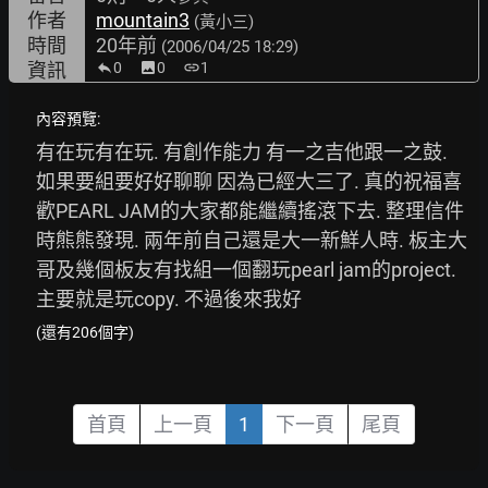
作者
mountain3
(黃小三)
時間
20年前
(2006/04/25 18:29)
資訊
0
image
0
link
1
內容預覽:
有在玩有在玩. 有創作能力 有一之吉他跟一之鼓. 
如果要組要好好聊聊 因為已經大三了. 真的祝福喜
歡PEARL JAM的大家都能繼續搖滾下去. 整理信件
時熊熊發現. 兩年前自己還是大一新鮮人時. 板主大
哥及幾個板友有找組一個翻玩pearl jam的project. 
主要就是玩copy. 不過後來我好
(還有206個字)
首頁
上一頁
1
下一頁
尾頁