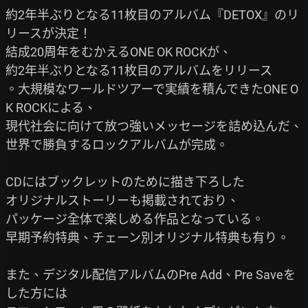
約2年半ぶりとなる11枚目のアルバム『DETOX』のリ
リースが決定！

結成20周年をむかえるONE OK ROCKが、

約2年半ぶりとなる11枚目のアルバムをリリース

。大規模なワールドツアーで実績を積んできたONE O
K ROCKによる、

現代社会に向けて放つ強いメッセージを詰め込んだ、

世界で勝負するロックアルバムが完成。

CDにはブックレットのために描き下ろした

オリジナルストーリーも掲載されており、

パッケージ全体で楽しめる作品となっている。

早期予約特典、チェーン別オリジナル特典も有り。

また、デジタル配信アルバムのPre Add、Pre Saveを
した方には
