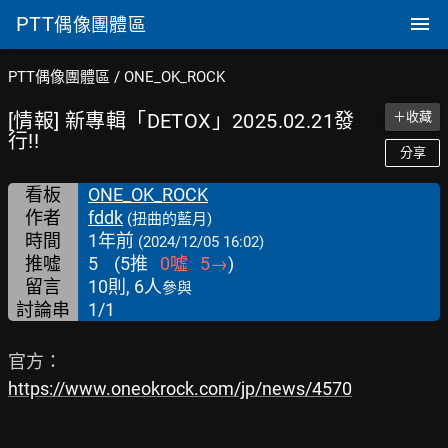
PTT
偶像團體區
PTT偶像團體區
/
ONE_OK_ROCK
[情報] 新專輯「DETOX」2025.02.21發
＋收藏
行!!
分享
看板
ONE_OK_ROCK
作者
fddk
(扭曲的藍月)
時間
1年前
(2024/12/05 16:02)
推噓
5
(
5
推
0
噓
5
→
)
留言
10則, 6人
參與
討論串
1/1
https://www.oneokrock.com/jp/news/4570