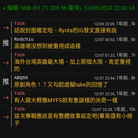
1年前
, 5
fddk
12/06 23:09,
F
→
話說封面確定啦、Ryota的IG發文直接有說
1年前
, 6
Rodchiu
12/07 00:52,
F
推
高雄場沒想到被重視成這樣
1年前
, 7
fddk
12/07 01:25,
F
→
海外台灣高雄最大場、加上那個大雨、肯定重視
的
1年前
, 8
ABQ66
12/07 22:44,
F
推
原創角色！？又勾起虛擬take的回憶了
1年前
, 9
fddk
12/07 23:26,
F
→
有人猜大概像MYFS就有隻謎樣的米奇一樣
1年前
, 10
fddk
12/07 23:28,
F
→
這次專輯應該是有整體故事設定吧(畢竟還有小冊
子