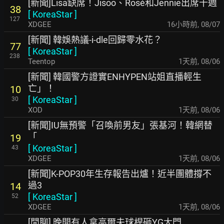
[新聞]Lisa缺席！Jisoo、Rosé和Jennie出席十週
38
[
KoreaStar
]
127
XDGEE
16小時前
,
08/07
[新聞] 韓娛熱議-i-dle回歸零水花？
77
[
KoreaStar
]
238
Teentop
1天前
,
08/06
[新聞] 韓國警方證實ENHYPEN站姐直播輕生
亡」！
10
[
KoreaStar
]
30
XOD
1天前
,
08/06
[新聞]IU無預警「召喚前男友」張基河！韓網替
「
19
[
KoreaStar
]
43
XDGEE
1天前
,
08/06
[新聞]K-POP30年生存報告出爐！近半團體撐不
過3
14
[
KoreaStar
]
52
XDGEE
1天前
,
08/06
[閒聊] 晚間有人拿高爾夫球桿砸YG大門