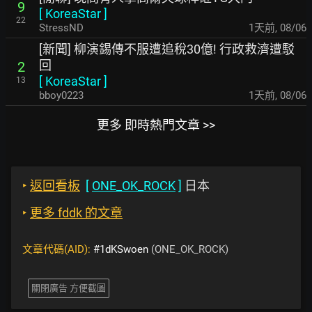
9
[
KoreaStar
]
22
StressND
1天前
,
08/06
[新聞] 柳演錫傳不服遭追稅30億! 行政救濟遭駁
回
2
[
KoreaStar
]
13
bboy0223
1天前
,
08/06
更多 即時熱門文章 >>
‣
返回看板
[
ONE_OK_ROCK
]
日本
‣
更多 fddk 的文章
文章代碼(AID):
#1dKSwoen
(ONE_OK_ROCK)
關閉廣告 方便截圖