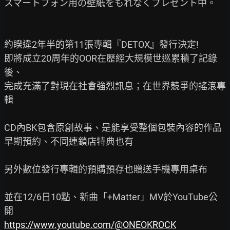
スマートフォン用の壁紙をもれなくプレゼント中。

約睽違2年半的第11張專輯『DETOX』發行決定!

即將成立20周年的OOR在歷經大規模世巡累積了記錄
後、

完成充滿了對現在社會強烈訊息；在世界競爭的搖滾專
輯

CD內BK包含原創故事、是能享受整個包裝內容的作品

早期預約、不同連鎖店特典也有

另外數位發行專輯的預購預存也贈送手機專用桌布

並在12/6日10點、新曲「+Matter」MV於YouTube公
https://www.youtube.com/@ONEOKROCK