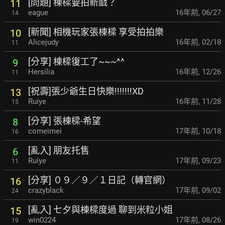
[問題] 棟樑要拍新戲？
11
eague
16年前
,
06/27
14
[新聞] 相機玩家張棟樑 享受拍拍樂
10
Alicejudy
16年前
,
02/18
11
[分享] 棟樑復工了~~~^^
9
Hersilia
16年前
,
12/26
11
[祝壽]張少爺生日快樂!!!!!!!XD
13
Ruiye
16年前
,
11/28
15
[分享] 張棟樑-希望
8
comeimei
17年前
,
10/18
16
[亂入] 朋友托售
6
Ruiye
17年前
,
09/23
11
[分享] ０９／９／１日記（轉官網）
16
crazyblack
17年前
,
09/02
24
[亂入] 七夕與棟樑度過 聊到米粒小姐
15
win0224
17年前
,
08/26
19