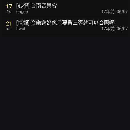
[心得] 台南音樂會
17
eague
17年前
,
06/07
34
[情報] 音樂會好像只要帶三張就可以合照喔
21
hwui
17年前
,
06/07
41
[心得] 090606 沉默的瞬間 台北音樂會
20
betsy273007
17年前
,
06/06
25
[討論] kiss大當家live開始了
18
hwui
17年前
,
06/05
79
[亂入] 現在去全家...
12
justmaple
17年前
,
06/04
21
[新聞] 張棟樑為全新專輯『沉默的瞬間』拍攝宣
21
傳照
30
hwui
17年前
,
06/01
[分享] 說你也一樣愛著我的MV(換清晰版連結)
10
hwui
17年前
,
06/01
12