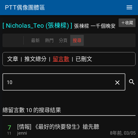
PTT
偶像團體區
＋收藏
[ Nicholas_Teo (張棟樑)
]
張棟樑 一千個晚安
最新
熱門
分頁
搜尋
文章
|
推文總分
|
留言數
|
已刪文
search
clear
總留言數 10 的搜尋結果
[情報] 《最好的快要發生》搶先聽
7
jenni
8年前
,
03/05
11