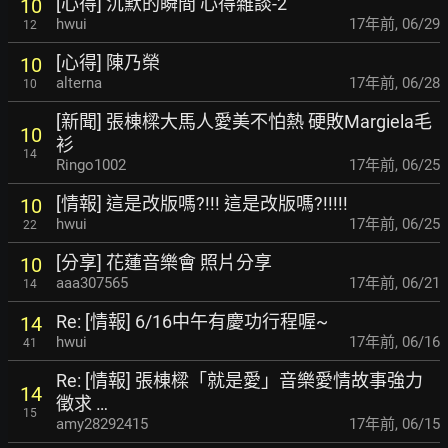
[心得] 沉默的瞬間 心得雜談-2
10
hwui
17年前
,
06/29
12
[心得] 陳乃榮
10
alterna
17年前
,
06/28
10
[新聞] 張棟樑大馬人愛美不怕熱 硬敗Margiela毛
10
衫
14
Ringo1002
17年前
,
06/25
[情報] 這是改版嗎?!!! 這是改版嗎?!!!!!
10
hwui
17年前
,
06/25
22
[分享] 花蓮音樂會 照片分享
10
aaa307565
17年前
,
06/21
14
Re: [情報] 6/16中午有慶功行程喔~
14
hwui
17年前
,
06/16
41
Re: [情報] 張棟樑「就是愛」音樂愛情故事強力
14
徵求 …
15
amy28292415
17年前
,
06/15