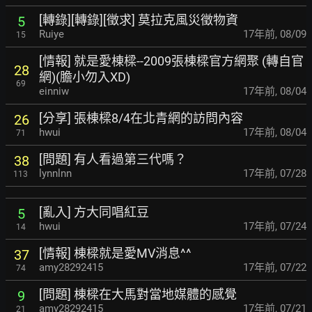
[轉錄][轉錄][徵求] 莫拉克風災徵物資
5
Ruiye
17年前
,
08/09
15
[情報] 就是愛棟樑--2009張棟樑官方網聚 (轉自官
28
網)(膽小勿入XD)
69
einniw
17年前
,
08/04
[分享] 張棟樑8/4在北青網的訪問內容
26
hwui
17年前
,
08/04
71
[問題] 有人看過第三代嗎？
38
lynnlnn
17年前
,
07/28
113
[亂入] 方大同唱紅豆
5
hwui
17年前
,
07/24
14
[情報] 棟樑就是愛MV消息^^
37
amy28292415
17年前
,
07/22
74
[問題] 棟樑在大馬對當地媒體的感覺
9
amy28292415
17年前
,
07/21
21