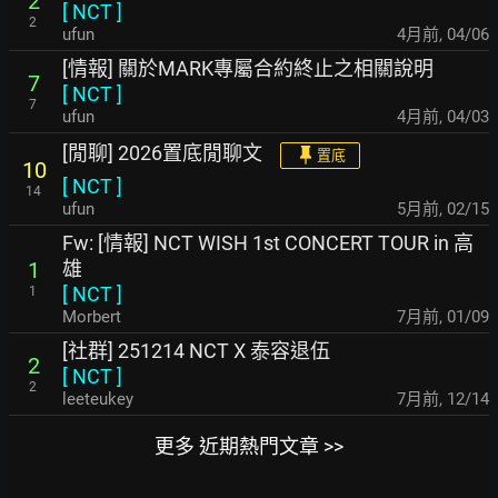
2
[
NCT
]
2
ufun
4月前
,
04/06
[情報] 關於MARK專屬合約終止之相關說明
7
[
NCT
]
7
ufun
4月前
,
04/03
[閒聊] 2026置底閒聊文
置底
10
[
NCT
]
14
ufun
5月前
,
02/15
Fw: [情報] NCT WISH 1st CONCERT TOUR in 高
雄
1
[
NCT
]
1
Morbert
7月前
,
01/09
[社群] 251214 NCT X 泰容退伍
2
[
NCT
]
2
leeteukey
7月前
,
12/14
更多 近期熱門文章 >>