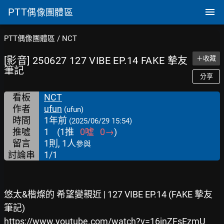
PTT
偶像團體區
PTT偶像團體區
/
NCT
[影音] 250627 127 VIBE EP.14 FAKE 摯友
＋收藏
筆記
分享
看板
NCT
作者
ufun
(ufun)
時間
1年前
(2025/06/29 15:54)
推噓
1
(
1
推
0
噓
0
→
)
留言
1則, 1人
參與
討論串
1/1
悠太&楷燦的 希望變親近 | 127 VIBE EP.14 (FAKE 摯友
筆記)
https://www.youtube.com/watch?v=16jnZFsEzmU