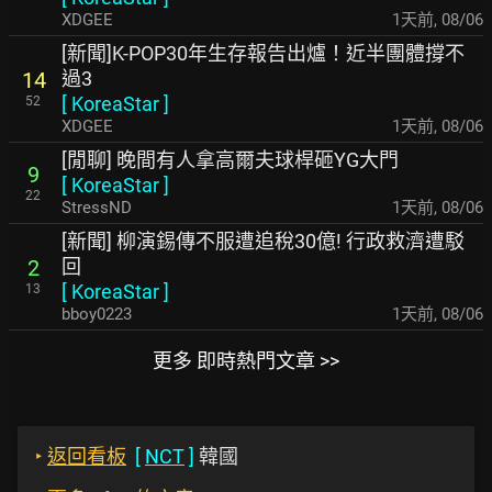
XDGEE
1天前
,
08/06
[新聞]K-POP30年生存報告出爐！近半團體撐不
過3
14
[
KoreaStar
]
52
XDGEE
1天前
,
08/06
[閒聊] 晚間有人拿高爾夫球桿砸YG大門
9
[
KoreaStar
]
22
StressND
1天前
,
08/06
[新聞] 柳演錫傳不服遭追稅30億! 行政救濟遭駁
回
2
[
KoreaStar
]
13
bboy0223
1天前
,
08/06
更多 即時熱門文章 >>
‣
返回看板
[
NCT
]
韓國