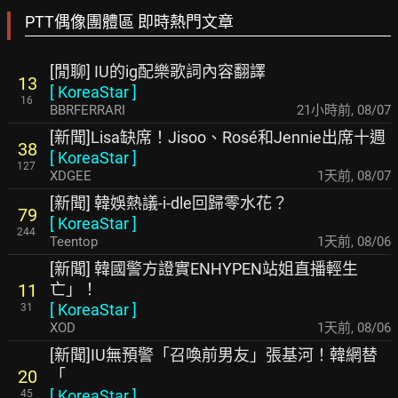
PTT偶像團體區 即時熱門文章
[閒聊] IU的ig配樂歌詞內容翻譯
13
[
KoreaStar
]
16
BBRFERRARI
21小時前
,
08/07
[新聞]Lisa缺席！Jisoo、Rosé和Jennie出席十週
38
[
KoreaStar
]
127
XDGEE
1天前
,
08/07
[新聞] 韓娛熱議-i-dle回歸零水花？
79
[
KoreaStar
]
244
Teentop
1天前
,
08/06
[新聞] 韓國警方證實ENHYPEN站姐直播輕生
亡」！
11
[
KoreaStar
]
31
XOD
1天前
,
08/06
[新聞]IU無預警「召喚前男友」張基河！韓網替
「
20
[
KoreaStar
]
45