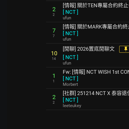
[情報] 關於TEN專屬合約終
2
[
NCT
]
2
ufun
[情報] 關於MARK專屬合約
7
[
NCT
]
7
ufun
[閒聊] 2026置底閒聊文
10
[
NCT
]
14
ufun
Fw: [情報] NCT WISH 1st C
1
[
NCT
]
1
Morbert
[社群] 251214 NCT X 泰容
2
[
NCT
]
2
leeteukey