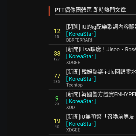
PTT偶像團體區 即時熱門文章
[閒聊] IU的ig配樂歌詞內容翻
12
[
KoreaStar
]
15
BBRFERRARI
[新聞]Lisa缺席！Jisoo、Ro
38
[
KoreaStar
]
127
XDGEE
[新聞] 韓娛熱議-i-dle回歸零
77
[
KoreaStar
]
235
Teentop
[新聞] 韓國警方證實ENHY
9
[
KoreaStar
]
29
XOD
[新聞]IU無預警「召喚前男
19
[
KoreaStar
]
43
XDGEE