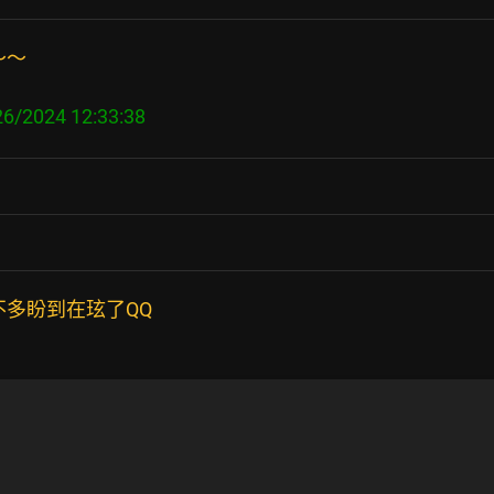
～～
不多盼到在玹了QQ