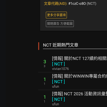
文章代碼(AID):
#1czC-o8O
(NCT)
更多分享選項
關閉廣告 方便截圖
NCT 近期熱門文章
[情報] 關於NCT 127續約相
3
[
NCT
]
3
vivian1076
[情報] 關於WINWIN專屬
1
[
NCT
]
1
ufun
[情報] NCT 2026 活動資訊彙
1
[
NCT
]
1
ufun