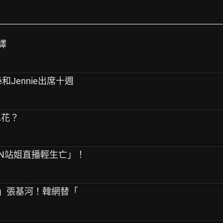
譯
sé和Jennie出席十週
水花？
PEN站姐直播輕生亡」！
友」張基河！韓網替「