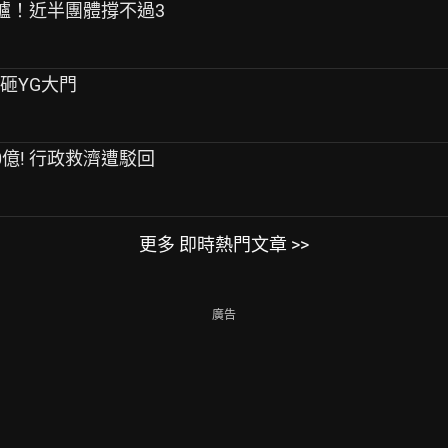
告出爐！近半團體撐不過3
桿砸YG大門
0億! 行政救濟遭駁回
更多 即時熱門文章 >>
廣告