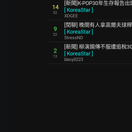
[新聞]K-POP30年生存報
14
[
KoreaStar
]
52
XDGEE
[閒聊] 晚間有人拿高爾夫球
9
[
KoreaStar
]
22
StressND
[新聞] 柳演錫傳不服遭追稅3
2
[
KoreaStar
]
13
bboy0223