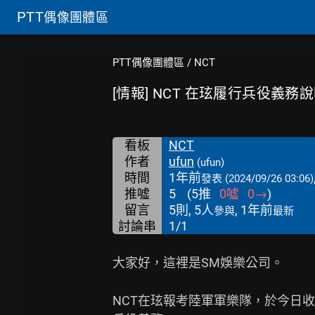
PTT
偶像團體區
PTT偶像團體區
/
NCT
[情報] NCT 在玹履行兵役義務
看板
NCT
作者
ufun
(ufun)
時間
1年前
發表
(2024/09/26 03:06)
推噓
5
(
5
推
0
噓
0
→
)
留言
5則, 5人
, 1年前
參與
最新
討論串
1/1
大家好，這裡是SM娛樂公司。

NCT在玹報考陸軍軍樂隊，於今日收