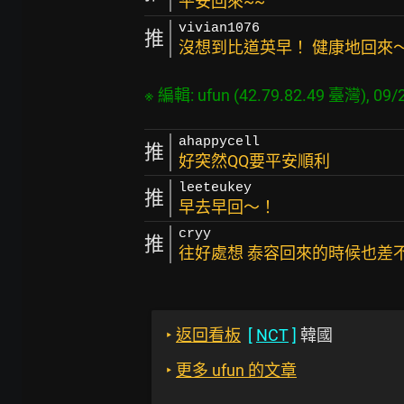
平安回來~~
vivian1076
推
沒想到比道英早！ 健康地回來
ahappycell
推
好突然QQ要平安順利
leeteukey
推
早去早回～！
cryy
推
往好處想 泰容回來的時候也差
‣
返回看板
[
NCT
]
韓國
‣
更多 ufun 的文章