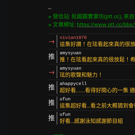
※ 發信站: 批踢踢實業坊(ptt.cc), 來自: 1
※ 文章網址: 
https://www.ptt.cc/bb
vivian1076
→
這集好讚！在玹看起來真的很放
amysyuan
推
推！在玹看起來真的很放鬆！
amysyuan
→
玹的歌聲和魅力！
ahappycell
推
超好看......看得好開心的一集 適合Fr
ufun
推
這集超好看…看之前大概猜到會
ufun
推
好看…感謝泳知感謝節目組