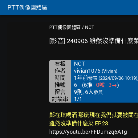
PTT
偶像團體區
PTT偶像團體區
/
NCT
[影音] 240906 雖然沒準備什麼菜 
看板
NCT
作者
vivian1076
(Vivian)
時間
1年前
發表
(2024/09/06 10:19)
推噓
6
(
6
推
0
噓
3
→
)
留言
9則, 6人
參與
討論串
1/1
鄭在玹喝酒 那麼現在我們就要被關
雖然沒準備什麼菜 EP.28
https://youtu.be/FFDumzq6ATg