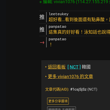
leeteukey
推
超好看…看到後面還有點鼻酸，
panpatao
推
這集真的好好看！泳知話也說
panpatao
→
！
‣
返回看板
[
NCT
]
韓國
‣
更多 vivian1076 的文章
文章代碼(AID):
#1csjSjSz
(NCT)
更多分享選項
關閉廣告 方便截圖