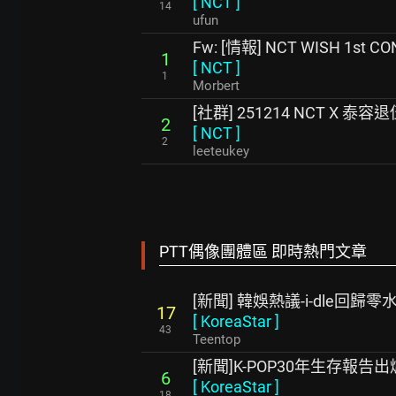
[
NCT
]
14
ufun
Fw: [情報] NCT WISH 1st C
1
[
NCT
]
1
Morbert
[社群] 251214 NCT X 泰容
2
[
NCT
]
2
leeteukey
PTT偶像團體區 即時熱門文章
[新聞] 韓娛熱議-i-dle回歸零
17
[
KoreaStar
]
43
Teentop
[新聞]K-POP30年生存報
6
[
KoreaStar
]
18