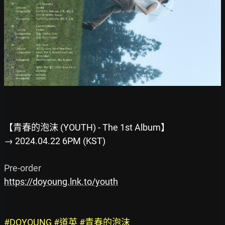
【青春的泡沫 (YOUTH) - The 1st Album】
→ 2024.04.22 6PM (KST)
https://doyoung.lnk.to/youth
#DOYOUNG #道英 #青春的泡沫