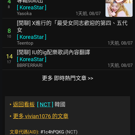
專輯solo出
4
[
KoreaStar
]
8
Yasoka
1天前
,
08/07
[閒聊] X進行的「最受女同志歡迎的第四、五代
女
8
[
KoreaStar
]
10
Teentop
1天前
,
08/07
[閒聊] IU的ig配樂歌詞內容翻譯
14
[
KoreaStar
]
17
BBRFERRARI
1天前
,
08/07
更多 即時熱門文章 >>
‣
返回看板
[
NCT
]
韓國
‣
更多 vivian1076 的文章
文章代碼(AID):
#1c4hPQKG
(NCT)