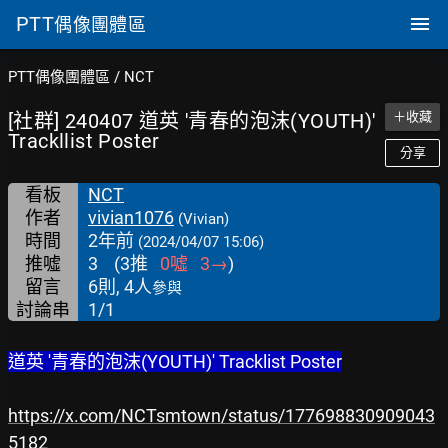
PTT
偶像團體區
PTT偶像團體區
/
NCT
[社群] 240407 道英 '青春的泡沫(YOUTH)'
＋收藏
Trackllist Poster
分享
看板
NCT
作者
vivian1076
(Vivian)
時間
2年前
(2024/04/07 15:06)
推噓
3
(
3
推
0
噓
3
→
)
留言
6則, 4人
參與
討論串
1/1
道英 '青春的泡沫(YOUTH)' Tracklist Poster
https://x.com/NCTsmtown/status/177698830909043
5182