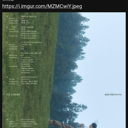
https://i.imgur.com/MZMCwiY.jpeg