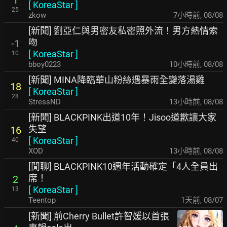
1
[
KoreaStar
]
25
zkow
7小時前
,
08/08
[新聞] 劉亞仁與男密友私密照外流！男方熱情索
吻
-1
[
KoreaStar
]
10
bboy0223
10小時前
,
08/08
[新聞] MINA降臨華山粉絲遇暴雨全變落湯雞
18
[
KoreaStar
]
28
StressND
13小時前
,
08/08
[新聞] BLACKPINK出道10年！Jisoo道歉讓大家
失望
16
[
KoreaStar
]
40
XOD
13小時前
,
08/08
[閒聊] BLACKPINK10週年活動確定「4人全員出
席！
2
[
KoreaStar
]
13
Teentop
1天前
,
08/07
[新聞] 前Cherry Bullet許智媛以首張