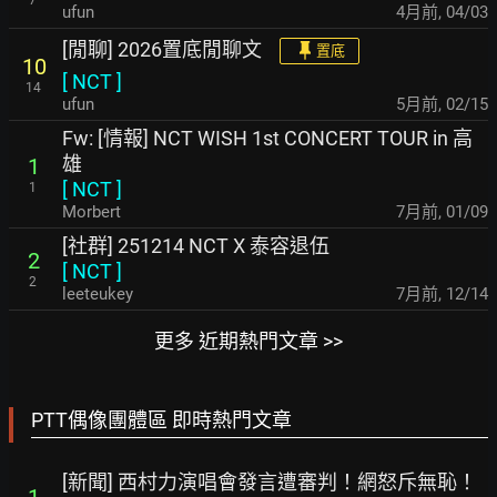
7
ufun
4月前
,
04/03
[閒聊] 2026置底閒聊文
置底
10
[
NCT
]
14
ufun
5月前
,
02/15
Fw: [情報] NCT WISH 1st CONCERT TOUR in 高
雄
1
[
NCT
]
1
Morbert
7月前
,
01/09
[社群] 251214 NCT X 泰容退伍
2
[
NCT
]
2
leeteukey
7月前
,
12/14
更多 近期熱門文章 >>
PTT偶像團體區 即時熱門文章
[新聞] 西村力演唱會發言遭審判！網怒斥無恥！