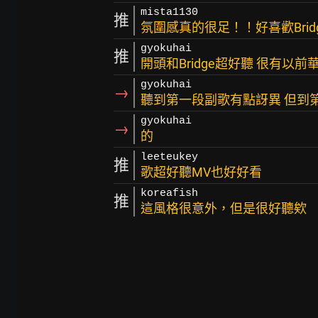
mista1130
推
氛圍感真的很足！！好喜歡Brid
gyokuhai
推
開頭和Bridge超好聽 很有以
gyokuhai
→
聽到第一段副歌有點訝異 但到
gyokuhai
→
的
leeteukey
推
歌超好聽MV也好好看
koreafish
推
這風格很意外，但是很好聽欸