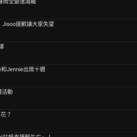
遇暴雨全變落湯雞
年！Jisoo道歉讓大家失望
譯
sé和Jennie出席十週
搶樓活動
水花？