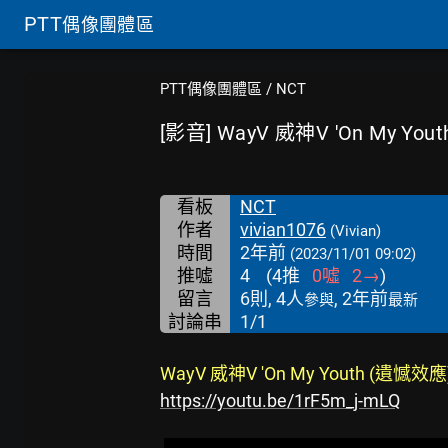
PTT
偶像團體區
PTT偶像團體區
/
NCT
[影音] WayV 威神V 'On My You
看板
NCT
作者
vivian1076
(Vivian)
時間
2年前
(2023/11/01 09:02)
推噓
4
(
4
推
0
噓
2
→
)
留言
6則, 4人
, 2年前
參與
最新
討論串
1/1
WayV 威神V 'On My Youth (遺憾效應)
https://youtu.be/1rF5m_j-mLQ