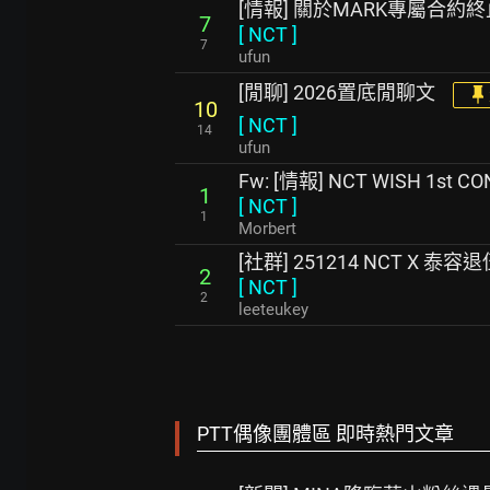
[情報] 關於MARK專屬合約
7
[
NCT
]
7
ufun
[閒聊] 2026置底閒聊文
10
[
NCT
]
14
ufun
Fw: [情報] NCT WISH 1st C
1
[
NCT
]
1
Morbert
[社群] 251214 NCT X 泰容
2
[
NCT
]
2
leeteukey
PTT偶像團體區 即時熱門文章