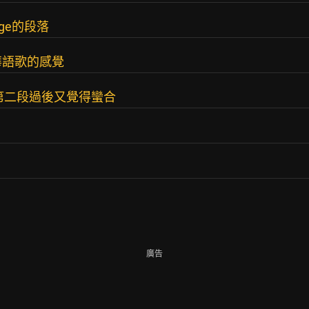
ge的段落
前華語歌的感覺
第二段過後又覺得蠻合
廣告