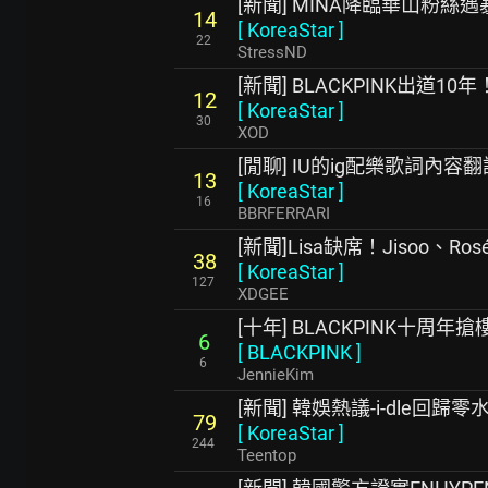
[新聞] MINA降臨華山粉絲
14
[
KoreaStar
]
22
StressND
[新聞] BLACKPINK出道10
12
[
KoreaStar
]
30
XOD
[閒聊] IU的ig配樂歌詞內容翻
13
[
KoreaStar
]
16
BBRFERRARI
[新聞]Lisa缺席！Jisoo、Ro
38
[
KoreaStar
]
127
XDGEE
[十年] BLACKPINK十周年
6
[
BLACKPINK
]
6
JennieKim
[新聞] 韓娛熱議-i-dle回歸零
79
[
KoreaStar
]
244
Teentop