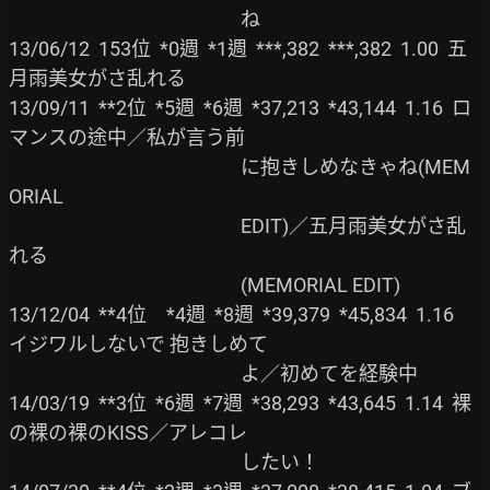
                                                     ね

13/06/12  153位  *0週  *1週  ***,382  ***,382  1.00  五
月雨美女がさ乱れる

13/09/11  **2位  *5週  *6週  *37,213  *43,144  1.16  ロ
マンスの途中／私が言う前

                                                     に抱きしめなきゃね(MEM
ORIAL

                                                     EDIT)／五月雨美女がさ乱
れる

                                                     (MEMORIAL EDIT)

13/12/04  **4位　*4週  *8週  *39,379  *45,834  1.16  
イジワルしないで 抱きしめて

                                                     よ／初めてを経験中

14/03/19  **3位  *6週  *7週  *38,293  *43,645  1.14  裸
の裸の裸のKISS／アレコレ

                                                     したい！
