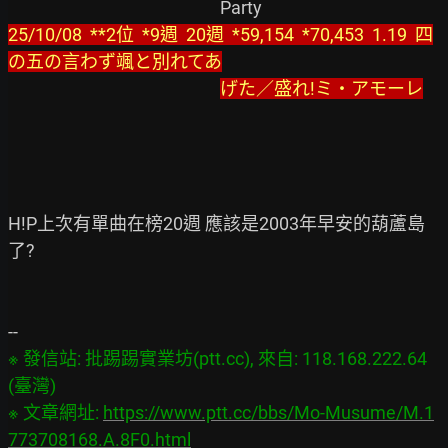
25/10/08  **2位  *9週  20週  *59,154  *70,453  1.19  四
の五の言わず颯と別れてあ
げた／盛れ!ミ・アモーレ
H!P上次有單曲在榜20週 應該是2003年早安的葫蘆島
了?

※ 發信站: 批踢踢實業坊(ptt.cc), 來自: 118.168.222.64 
(臺灣)

※ 文章網址: 
https://www.ptt.cc/bbs/Mo-Musume/M.1
773708168.A.8F0.html