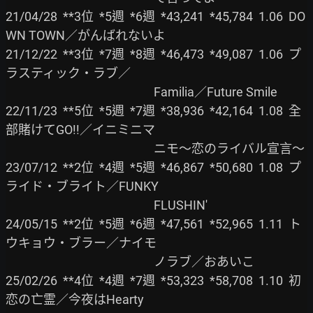
21/04/28  **3位  *5週  *6週  *43,241  *45,784  1.06  DO
WN TOWN／がんばれないよ

21/12/22  **3位  *7週  *8週  *46,473  *49,087  1.06  プ
ラスティック・ラブ／

                                                     Familia／Future Smile

22/11/23  **5位  *5週  *7週  *38,936  *42,164  1.08  全
部賭けてGO!!／イニミニマ

                                                     ニモ～恋のライバル宣言～

23/07/12  **2位  *4週  *5週  *46,867  *50,680  1.08  プ
ライド・ブライト／FUNKY

                                                     FLUSHIN'

24/05/15  **2位  *5週  *6週  *47,561  *52,965  1.11  ト
ウキョウ・ブラー／ナイモ

                                                     ノラブ／おあいこ

25/02/26  **4位  *4週  *7週  *53,323  *58,708  1.10  初
恋の亡霊／今夜はHearty
