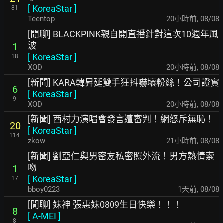
[
KoreaStar
]
81
Teentop
20小時前
,
08/08
[閒聊] BLACKPINK親自開直播針對這次10週年風
波
1
[
KoreaStar
]
18
XOD
20小時前
,
08/08
[新聞] KARA韓昇延雙手狂抖嚇壞粉絲！公司證實
6
[
KoreaStar
]
9
XOD
20小時前
,
08/08
[新聞] 西村力演唱會發言遭審判！網怒斥無恥！
20
[
KoreaStar
]
114
zkow
21小時前
,
08/08
[新聞] 劉亞仁與男密友私密照外流！男方熱情索
吻
1
[
KoreaStar
]
17
bboy0223
1天前
,
08/08
[閒聊] 妹神 張惠妹0809生日快樂！！！
8
[
A-MEI
]
8