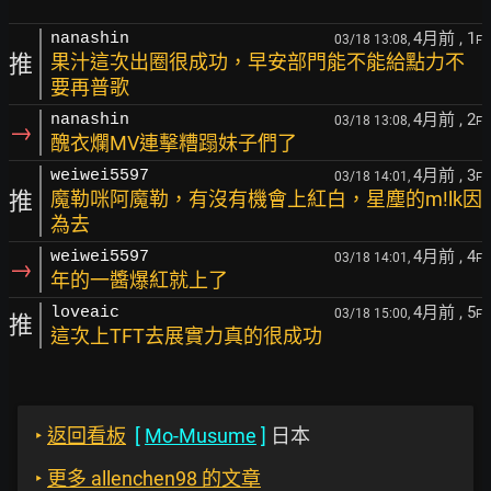
4月前
, 1
nanashin
03/18 13:08,
F
推
果汁這次出圈很成功，早安部門能不能給點力不
要再普歌
4月前
, 2
nanashin
03/18 13:08,
F
→
醜衣爛MV連擊糟蹋妹子們了
4月前
, 3
weiwei5597
03/18 14:01,
F
推
魔勒咪阿魔勒，有沒有機會上紅白，星塵的m!lk因
為去
4月前
, 4
weiwei5597
03/18 14:01,
F
→
年的一醬爆紅就上了
4月前
, 5
loveaic
03/18 15:00,
F
推
這次上TFT去展實力真的很成功
‣
返回看板
[
Mo-Musume
]
日本
‣
更多 allenchen98 的文章