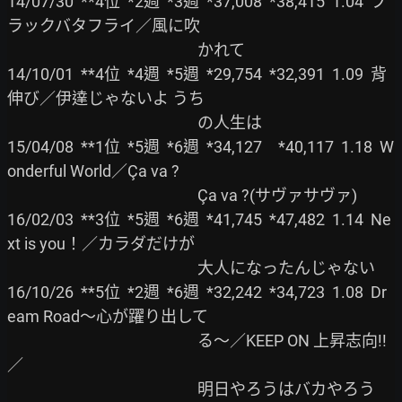
14/07/30  **4位  *2週  *3週  *37,008  *38,415  1.04  ブ
ラックバタフライ／風に吹

                                                     かれて

14/10/01  **4位  *4週  *5週  *29,754  *32,391  1.09  背
伸び／伊達じゃないよ うち

                                                     の人生は

15/04/08  **1位  *5週  *6週  *34,127　*40,117  1.18  W
onderful World／Ça va ?

                                                     Ça va ?(サヴァサヴァ)

16/02/03  **3位  *5週  *6週  *41,745  *47,482  1.14  Ne
xt is you！／カラダだけが

                                                     大人になったんじゃない

16/10/26  **5位  *2週  *6週  *32,242  *34,723  1.08  Dr
eam Road～心が躍り出して

                                                     る～／KEEP ON 上昇志向!!
／

                                                     明日やろうはバカやろう
