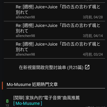
Re: [週榜] Juice=Juice「四の五の言わず颯と
別れて
allenchen98
3月前
,
04/28
Re: [週榜] Juice=Juice「四の五の言わず颯と
別れて
allenchen98
3月前
,
04/14
Re: [週榜] Juice=Juice「四の五の言わず颯と
別れて
allenchen98
4月前
,
03/24
open_in_new
在新視窗開啟完整討論串 (共25篇)
Mo-Musume 近期熱門文章
[閒聊] 家族內的“電子音樂”曲風推薦
8
[
Mo-Musume
]
13