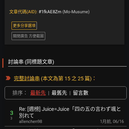
文章代碼(AID):
#1fkAE8Zm
(Mo-Musume)
更多分享選項
關閉廣告 方便截圖
討論串 (同標題文章)
完整討論串
(本文為第 15 之 25 篇)：
排序：
最新先
|
最舊先
|
留言數
Re: [週榜] Juice=Juice「四の五の言わず颯と
3
別れて
3
allenchen98
1月前
,
06/16