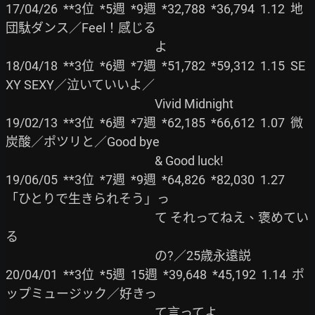
17/04/26  **3位  *5週  *9週  *32,788  *36,794  1.12  地
団駄ダンス／Feel！感じる

                                                     よ

18/04/18  **3位  *6週  *7週  *51,782  *59,312  1.15  SE
XY SEXY／泣いていいよ／

                                                     Vivid Midnight

19/02/13  **3位  *6週  *7週  *62,185  *66,612  1.07  微
炭酸／ポツリと／Good bye

                                                     & Good luck!

19/06/05  **3位  *7週  *9週  *64,826  *82,030  1.27  
「ひとりで生きられそう」っ

                                                     て それってねえ、褒めてい
る

                                                     の?／25歳永遠説

20/04/01  **3位  *5週  15週  *39,648  *45,192  1.14  ポ
ップミュージック／好きっ

                                                     て言ってよ
