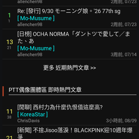
allenchen98
2周前
,
07/23
Re: [發行] 9/30 モーニング娘。'26 77th sg
1
[
Mo-Musume
]
1
allenchen98
2周前
,
07/23
[日榜] OCHA NORMA「ダントツで愛して／ま
た、あ
13
[
Mo-Musume
]
21
allenchen98
3周前
,
07/14
更多 近期熱門文章 >>
PTT偶像團體區 即時熱門文章
[閒聊] 西村力為什麼仇恨值這麼高?
11
[
KoreaStar
]
38
ChrisDavis
3小時前
,
08/09
[新聞] 不捨Jisoo落淚！BLACKPINK迎10週年爆
爭
21