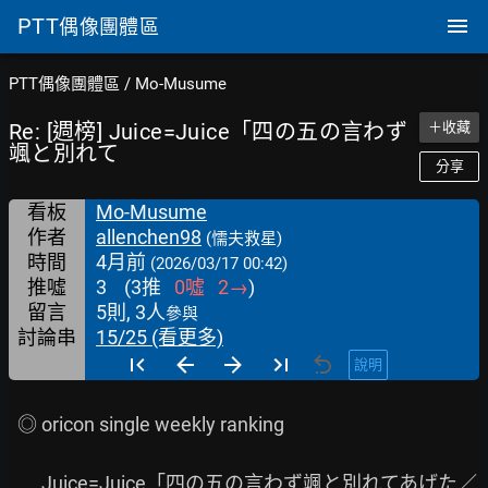
PTT
偶像團體區
PTT偶像團體區
/
Mo-Musume
Re: [週榜] Juice=Juice「四の五の言わず
＋收藏
颯と別れて
分享
看板
Mo-Musume
作者
allenchen98
(懦夫救星)
時間
4月前
(2026/03/17 00:42)
推噓
3
(
3
推
0
噓
2
→
)
留言
5則, 3人
參與
討論串
15/25 (看更多)
說明
  ◎ oricon single weekly ranking

 　  Juice=Juice「四の五の言わず颯と別れてあげた／