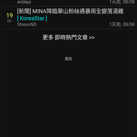
andayy
1天前
,
08/08
[新聞] MINA降臨華山粉絲遇暴雨全變落湯雞
19
[
KoreaStar
]
29
StressND
1天前
,
08/08
更多 即時熱門文章 >>
廣告