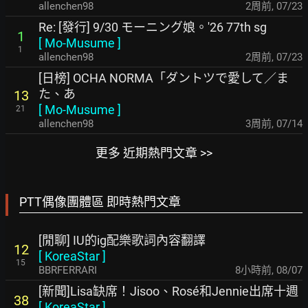
allenchen98
2周前
,
07/23
Re: [發行] 9/30 モーニング娘。'26 77th sg
1
[
Mo-Musume
]
1
allenchen98
2周前
,
07/23
[日榜] OCHA NORMA「ダントツで愛して／ま
た、あ
13
[
Mo-Musume
]
21
allenchen98
3周前
,
07/14
更多 近期熱門文章 >>
PTT偶像團體區 即時熱門文章
[閒聊] IU的ig配樂歌詞內容翻譯
12
[
KoreaStar
]
15
BBRFERRARI
8小時前
,
08/07
[新聞]Lisa缺席！Jisoo、Rosé和Jennie出席十週
38
[
KoreaStar
]