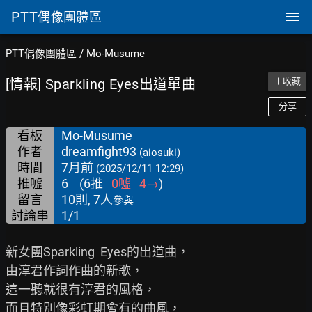
PTT
偶像團體區
PTT偶像團體區
/
Mo-Musume
[情報] Sparkling Eyes出道單曲
＋收藏
分享
看板
Mo-Musume
作者
dreamfight93
(aiosuki)
時間
7月前
(2025/12/11 12:29)
推噓
6
(
6
推
0
噓
4
→
)
留言
10則, 7人
參與
討論串
1/1
新女團Sparkling  Eyes的出道曲，

由淳君作詞作曲的新歌，

這一聽就很有淳君的風格，

而且特別像彩虹期會有的曲風，
