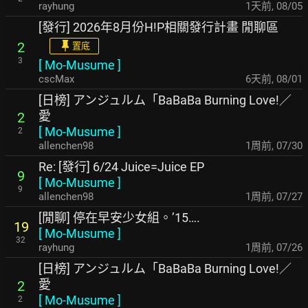
rayhung
1天前
,
08/05
[發行] 2026年8月份H!P相關發行計畫 閒聊區
2
置底
3
[
Mo-Musume
]
cscMax
6天前
,
08/01
[日榜] アンジュルム「BaBaBa Burning Love!／
愛
2
[
Mo-Musume
]
2
allenchen98
1周前
,
07/30
Re: [發行] 6/24 Juice=Juice EP
9
[
Mo-Musume
]
9
allenchen98
1周前
,
07/27
[閒聊] 停在早安少女組。’15….
19
[
Mo-Musume
]
32
rayhung
1周前
,
07/26
[日榜] アンジュルム「BaBaBa Burning Love!／
愛
2
[
Mo-Musume
]
2