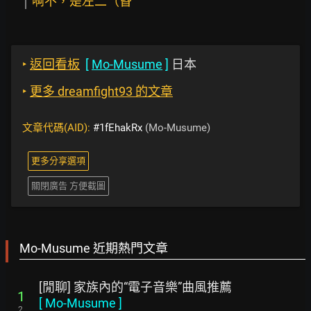
啊不，是左二（昏
‣
返回看板
[
Mo-Musume
]
日本
‣
更多 dreamfight93 的文章
文章代碼(AID):
#1fEhakRx
(Mo-Musume)
更多分享選項
關閉廣告 方便截圖
Mo-Musume 近期熱門文章
[閒聊] 家族內的“電子音樂”曲風推薦
1
[
Mo-Musume
]
2