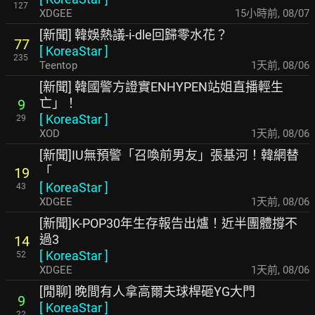
127
XDGEE
15小時前
,
08/07
[新聞] 韓娛熱議-i-dle回歸零水花？
77
[
KoreaStar
]
235
Teentop
1天前
,
08/06
[新聞] 韓國警方證實ENHYPEN站姐直播輕生
亡」！
9
[
KoreaStar
]
29
XOD
1天前
,
08/06
[新聞]IU無預警「召喚前男友」張基河！韓網替
「
19
[
KoreaStar
]
43
XDGEE
1天前
,
08/06
[新聞]K-POP30年生存報告出爐！近半團體撐不
過3
14
[
KoreaStar
]
52
XDGEE
1天前
,
08/06
[閒聊] 晚間有人拿高爾夫球桿砸YG大門
9
[
KoreaStar
]
22