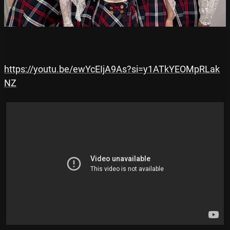
https://youtu.be/ewYcEIjA9As?si=y1ATkYEOMpRLak
NZ