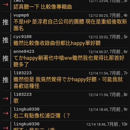
7月前
, 3
twol
12/11 23:04,
F
→
認真聽一下 比較像專輯曲
7月前
, 4
vupmp6
12/12 00:25,
F
推
不是HP 是淳君自己公司的團體 現在是重組後取新
團名
7月前
, 5
cyc9108
12/12 20:02,
F
推
雖然比較像收錄曲但都比happy單好聽
7月前
, 6
anne0423
12/14 06:37,
F
推
てかhappy躺著也中槍ww雖然我也覺得比那首好
聽多了
7月前
, 7
l103223
12/14 11:54,
F
推
雖然但是 我竟然覺得でかhappy好聽，可能我就
喜歡這種怪
7月前
, 8
l103223
12/14 11:54,
F
→
歌
7月前
, 9
lingku0330
12/14 18:45,
F
→
右二有點像松浦亞彌（？
7月前
, 10
lingku0330
12/14 18:46,
F
→