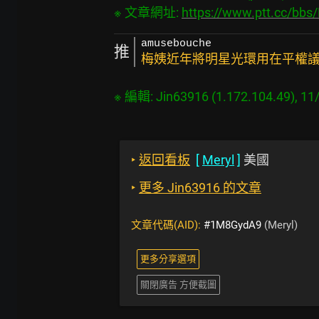
※ 文章網址: 
https://www.ptt.cc/bb
amusebouche
推
梅姨近年將明星光環用在平權議
‣
返回看板
[
Meryl
]
美國
‣
更多 Jin63916 的文章
文章代碼(AID):
#1M8GydA9
(Meryl)
更多分享選項
關閉廣告 方便截圖