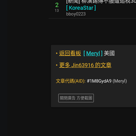
[新聞] 柳演錫傳不服遭追稅3
2
[
KoreaStar
]
13
bboy0223
‣
返回看板
[
Meryl
]
美國
‣
更多 Jin63916 的文章
文章代碼(AID):
#1M8GydA9
(Meryl)
關閉廣告 方便截圖