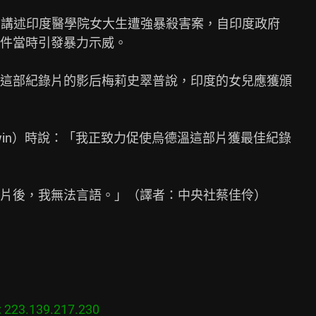
hter）講述印度醫學院女大生遭強暴殺害案，自印度政府

件當時引發暴力示威。

這部紀錄片的影后梅莉史翠普說，印度的女兒應獲頒

Udwin）時說：「我正致力促使烏德溫這部片獲最佳紀錄

片後，我無法言語。」（譯者：中央社蔡佳伶）

23.139.217.230
