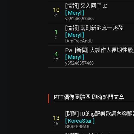
[情報] 又入圍了 :D
10
[
Meryl
]
41
y35246357468
[情報] 兩則新消息一起發
1
[
Meryl
]
2
IAmFreeAndU
Fw: [新聞] 大製作人長期
4
[
Meryl
]
17
y35246357468
PTT偶像團體區 即時熱門文章
[閒聊] IU的ig配樂歌詞內容翻
13
[
KoreaStar
]
16
BBRFERRARI