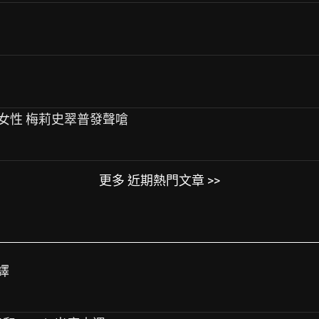
性騷女性 梅莉史翠普發聲嗆
更多 近期熱門文章 >>
譯