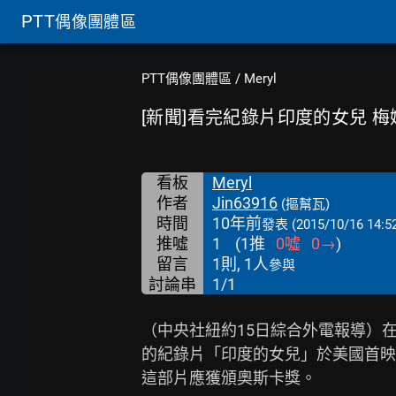
PTT
偶像團體區
PTT偶像團體區
/
Meryl
[新聞]看完紀錄片印度的女兒 
看板
Meryl
作者
Jin63916
(摳幫瓦)
時間
10年前
發表
(2015/10/16 14:5
推噓
1
(
1
推
0
噓
0
→
)
留言
1則, 1人
參與
討論串
1/1
（中央社紐約15日綜合外電報導）在
的紀錄片「印度的女兒」於美國首映
這部片應獲頒奧斯卡獎。
