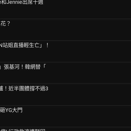
sé和Jennie出席十週
水花？
PEN站姐直播輕生亡」！
友」張基河！韓網替「
告出爐！近半團體撐不過3
桿砸YG大門