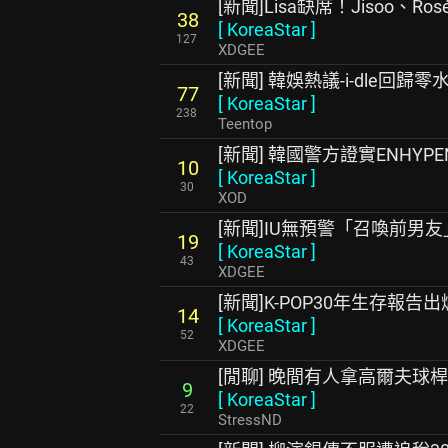
[新聞]Lisa缺席！Jisoo、Ro
38
[
KoreaStar
]
127
XDGEE
[新聞] 韓娛熱議-i-dle回歸零
77
[
KoreaStar
]
238
Teentop
[新聞] 韓國警方證實ENHY
10
[
KoreaStar
]
30
XOD
[新聞]IU無預警「召喚前男
19
[
KoreaStar
]
43
XDGEE
[新聞]K-POP30年生存報
14
[
KoreaStar
]
52
XDGEE
[閒聊] 晚間有人拿高爾夫球
9
[
KoreaStar
]
22
StressND