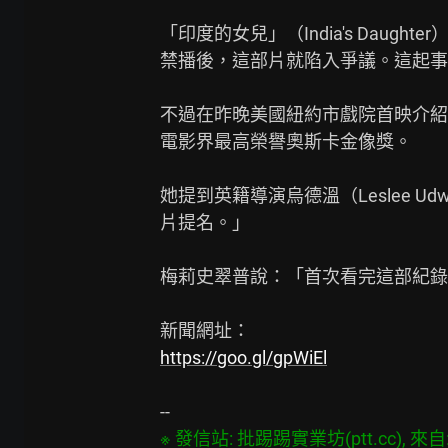
「印度的女兒」（India's Daug
禁播後，這部片就陷入爭議。這起事
不過在昨晚美國紐約市戲院首映介紹
電影界最高榮譽奧斯卡金像獎。

她提到英籍導演烏德溫（Leslee 
片提名。」

梅莉史翠普說：「首次看完這部紀錄
https://goo.gl/gpWiEl
※ 發信站: 批踢踢實業坊(ptt.cc), 來自: 2