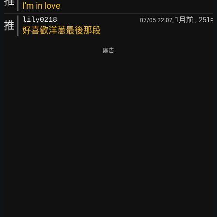
推
I'm in love
1月前
, 251
lily0218
07/05 22:07,
F
推
好喜歡洋蔥最後那段
廣告