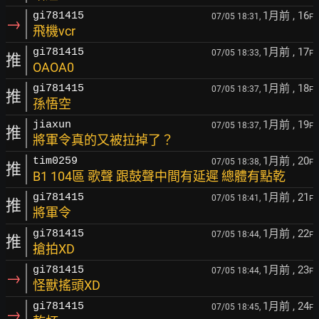
1月前
, 16
gi781415
07/05 18:31,
F
→
飛機vcr
1月前
, 17
gi781415
07/05 18:33,
F
推
OAOA0
1月前
, 18
gi781415
07/05 18:37,
F
推
孫悟空
1月前
, 19
jiaxun
07/05 18:37,
F
推
將軍令真的又被拉掉了？
1月前
, 20
tim0259
07/05 18:38,
F
推
B1 104區 歌聲 跟鼓聲中間有延遲 總體有點乾
1月前
, 21
gi781415
07/05 18:41,
F
推
將軍令
1月前
, 22
gi781415
07/05 18:44,
F
推
搶拍XD
1月前
, 23
gi781415
07/05 18:44,
F
→
怪獸搖頭XD
1月前
, 24
gi781415
07/05 18:45,
F
→