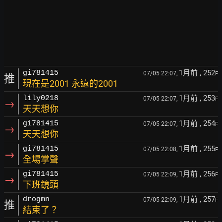
1月前
, 252
gi781415
07/05 22:07,
F
推
現在是2001 永遠的2001
1月前
, 253
lily0218
07/05 22:07,
F
→
天天想你
1月前
, 254
gi781415
07/05 22:07,
F
→
天天想你
1月前
, 255
gi781415
07/05 22:08,
F
→
全場掌聲
1月前
, 256
gi781415
07/05 22:09,
F
→
下班鏡頭
1月前
, 257
drogmn
07/05 22:09,
F
推
結束了？