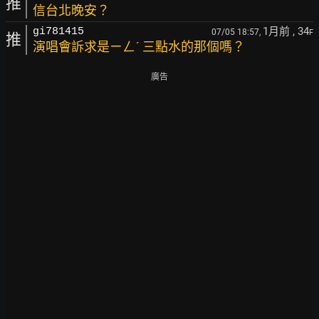
推
信台北晚安？
1月前
, 34
gi781415
07/05 18:57,
F
推
演唱會訴求是ㄧㄥˊ 三點水的那個嗎？
廣告