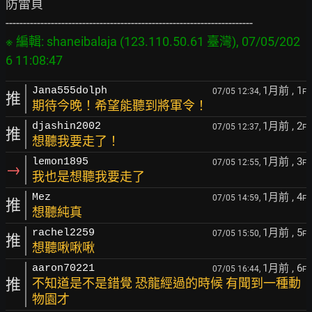
防雷頁

※ 編輯: shaneibalaja (123.110.50.61 臺灣), 07/05/202
1月前
, 1
Jana555dolph
07/05 12:34,
F
推
期待今晚！希望能聽到將軍令！
1月前
, 2
djashin2002
07/05 12:37,
F
推
想聽我要走了！
1月前
, 3
lemon1895
07/05 12:55,
F
→
我也是想聽我要走了
1月前
, 4
Mez
07/05 14:59,
F
推
想聽純真
1月前
, 5
rachel2259
07/05 15:50,
F
推
想聽啾啾啾
1月前
, 6
aaron70221
07/05 16:44,
F
推
不知道是不是錯覺 恐龍經過的時候 有聞到一種動
物園才