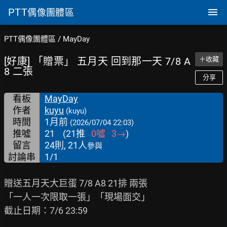
PTT
偶像團體區
PTT偶像團體區
/
MayDay
[好康] 「贈票」 五月天 回到那一天 7/8 A
＋收藏
8 二張
分享
看板
MayDay
作者
kuyu
(kuyu)
時間
1月前
(2026/07/04 22:03)
推噓
21
(
21
推
0
噓
3
→
)
留言
24則, 21人
參與
討論串
1/1
贈送五月天大巨蛋 7/8 A8 21排 兩張

「一人一次限取一張」「現場面交」

截止日期：7/6 23:59
