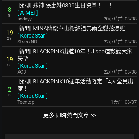
[閒聊] 妹神 張惠妹0809生日快樂！！！
8
[
A-MEI
]
8
andayy
20小時前
,
08/08
[新聞] MINA降臨華山粉絲遇暴雨全變落湯雞
19
[
KoreaStar
]
29
StressND
22小時前
,
08/08
[新聞] BLACKPINK出道10年！Jisoo道歉讓大家
失望
19
[
KoreaStar
]
58
XOD
22小時前
,
08/08
[閒聊] BLACKPINK10週年活動確定「4人全員出
席！
2
[
KoreaStar
]
13
Teentop
1天前
,
08/07
更多 即時熱門文章 >>