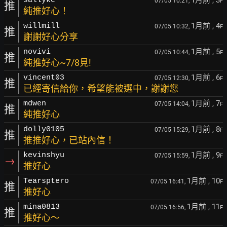
1月前
, 3
sallyke
07/05 10:21,
F
推
純推好心！
1月前
, 4
willmill
07/05 10:32,
F
推
謝謝好心分享
1月前
, 5
novivi
07/05 10:44,
F
推
純推好心~7/8見!
1月前
, 6
vincent03
07/05 12:30,
F
推
已經寄信給你，希望能被選中，謝謝您
1月前
, 7
mdwen
07/05 14:04,
F
推
純推好心
1月前
, 8
dolly0105
07/05 15:29,
F
推
推推好心，已站內信！
1月前
, 9
kevinshyu
07/05 15:59,
F
→
推好心
1月前
, 10
Tearsptero
07/05 16:41,
F
推
推好心
1月前
, 11
mina0813
07/05 16:56,
F
推
推好心～