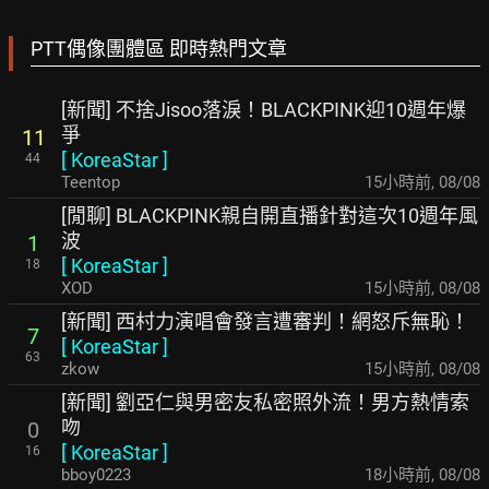
PTT偶像團體區 即時熱門文章
[新聞] 不捨Jisoo落淚！BLACKPINK迎10週年爆
爭
11
[
KoreaStar
]
44
Teentop
15小時前
,
08/08
[閒聊] BLACKPINK親自開直播針對這次10週年風
波
1
[
KoreaStar
]
18
XOD
15小時前
,
08/08
[新聞] 西村力演唱會發言遭審判！網怒斥無恥！
7
[
KoreaStar
]
63
zkow
15小時前
,
08/08
[新聞] 劉亞仁與男密友私密照外流！男方熱情索
吻
0
[
KoreaStar
]
16
bboy0223
18小時前
,
08/08