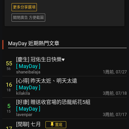
更多分享選項
關閉廣告 方便截圖
MayDay 近期熱門文章
[慶生] 冠佑生日快樂♥
55
[
MayDay
]
56
shaneibalaja
1周前
,
07/27
[心得] 昨天太近、明天太遠
16
[
MayDay
]
18
kilakila
3周前
,
07/18
[好康] 贈送收官場的恐龍紙花5組
5
[
MayDay
]
15
lavenpar
3周前
,
07/17
[閒聊] 七月
置底
17