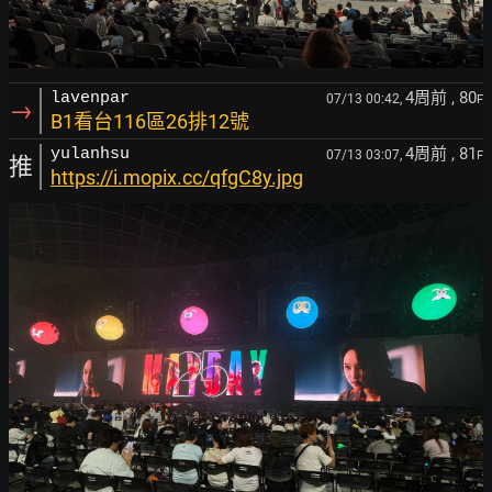
4周前
, 80
lavenpar
07/13 00:42,
F
→
B1看台116區26排12號
4周前
, 81
yulanhsu
07/13 03:07,
F
推
https://i.mopix.cc/qfgC8y.jpg