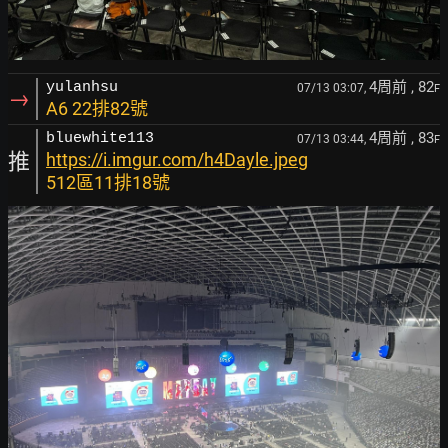
4周前
, 82
yulanhsu
07/13 03:07,
F
→
A6 22排82號
4周前
, 83
bluewhite113
07/13 03:44,
F
推
https://i.imgur.com/h4Dayle.jpeg
512區11排18號