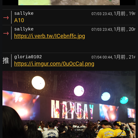
1月前
, 19
sallyke
07/03 23:43,
F
→
A10
1月前
, 20
sallyke
07/03 23:43,
F
→
https://i.verb.tw/ICebnffc.jpg
1月前
, 21
gloria0102
07/04 00:44,
F
推
https://i.imgur.com/0uOcCal.png