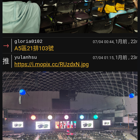
1月前
, 22
gloria0102
07/04 00:44,
F
→
A5區21排103號
1月前
, 23
yulanhsu
07/04 01:15,
F
推
https://i.mopix.cc/RUzdxN.jpg