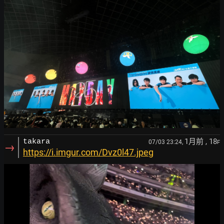
1月前
, 18
takara
07/03 23:24,
F
→
https://i.imgur.com/Dvz0l47.jpeg