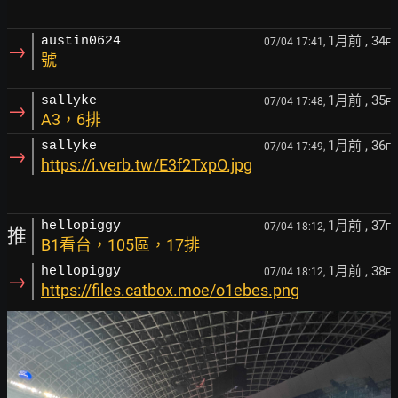
1月前
, 34
austin0624
07/04 17:41,
F
→
號
1月前
, 35
sallyke
07/04 17:48,
F
→
A3，6排
1月前
, 36
sallyke
07/04 17:49,
F
→
https://i.verb.tw/E3f2TxpO.jpg
1月前
, 37
hellopiggy
07/04 18:12,
F
推
B1看台，105區，17排
1月前
, 38
hellopiggy
07/04 18:12,
F
→
https://files.catbox.moe/o1ebes.png