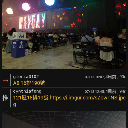
4周前
, 93
gloria0102
07/13 10:07,
F
→
A8 16排190號
4周前
, 94
cynthiafeng
07/13 12:45,
F
推
121區18排19號
https://i.imgur.com/sZowTNS.jpe
g