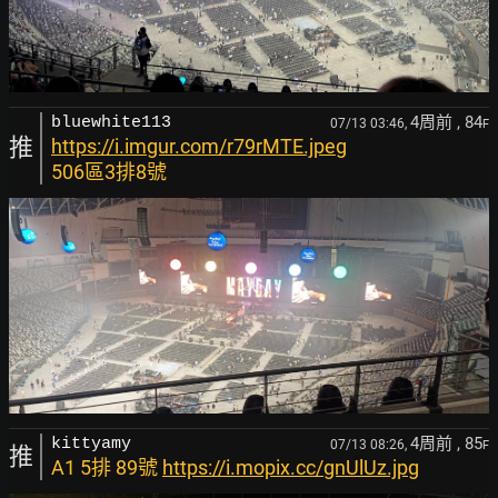
4周前
, 84
bluewhite113
07/13 03:46,
F
推
https://i.imgur.com/r79rMTE.jpeg
506區3排8號
4周前
, 85
kittyamy
07/13 08:26,
F
推
A1 5排 89號
https://i.mopix.cc/gnUlUz.jpg