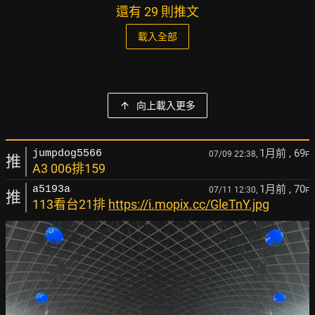
還有 29 則推文
載入全部
向上載入更多
1月前
, 69
jumpdog5566
07/09 22:38,
F
推
A3 006排159
1月前
, 70
a5193a
07/11 12:30,
F
推
113看台21排
https://i.mopix.cc/GleTnY.jpg