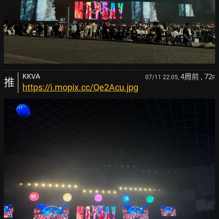
4周前
, 72
KKVA
07/11 22:05,
F
推
https://i.mopix.cc/Qe2Acu.jpg