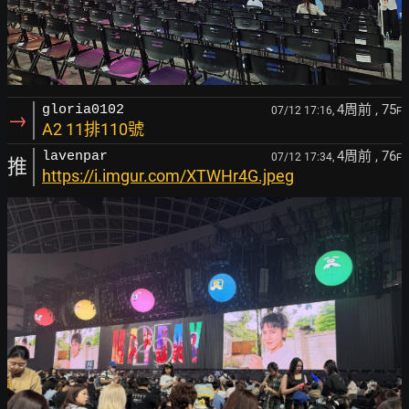
4周前
, 75
gloria0102
07/12 17:16,
F
→
A2 11排110號
4周前
, 76
lavenpar
07/12 17:34,
F
推
https://i.imgur.com/XTWHr4G.jpeg