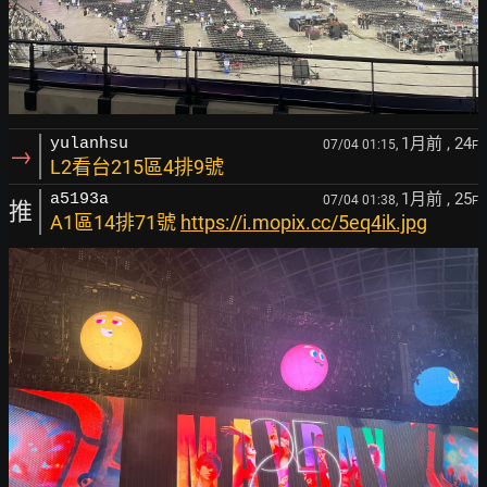
1月前
, 24
yulanhsu
07/04 01:15,
F
→
L2看台215區4排9號
1月前
, 25
a5193a
07/04 01:38,
F
推
A1區14排71號
https://i.mopix.cc/5eq4ik.jpg