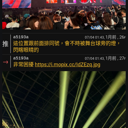
1月前
, 26
a5193a
07/04 01:43,
F
推
這位置跟前面排同號，會不時被舞台球旁的燈，
閃瞎眼睛的
1月前
, 27
a5193a
07/04 01:43,
F
→
非常困擾
https://i.mopix.cc/IdZEzq.jpg