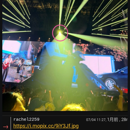
1月前
, 28
rachel2259
07/04 11:27,
F
→
https://i.mopix.cc/9iY3Jf.jpg