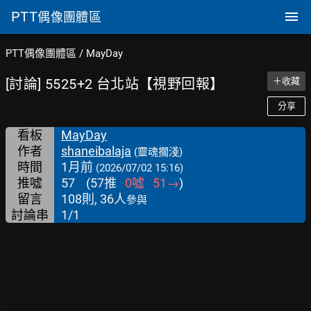
PTT
偶像團體區
PTT偶像團體區
/
MayDay
[討論] 5525+2 台北站【視野回報】
＋收藏
分享
看板
MayDay
作者
shaneibalaja
(靈魂擱淺)
時間
1月前
(2026/07/02 15:16)
推噓
57
(
57
推
0
噓
51
→
)
留言
108則, 36人
參與
討論串
1/1