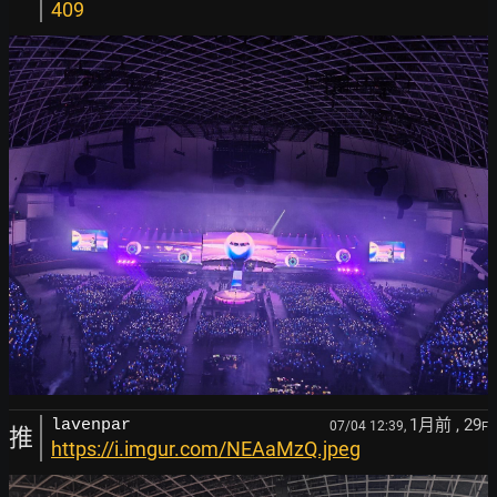
409
1月前
, 29
lavenpar
07/04 12:39,
F
推
https://i.imgur.com/NEAaMzQ.jpeg