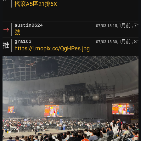
搖滾A5區21排6X
1月前
, 7
austin0624
07/03 18:15,
F
→
號
1月前
, 8
gra163
07/03 18:30,
F
推
https://i.mopix.cc/QgHPes.jpg