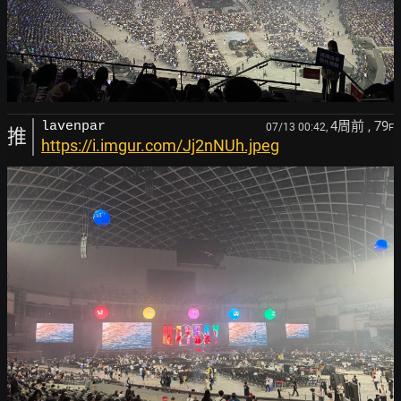
4周前
, 79
lavenpar
07/13 00:42,
F
推
https://i.imgur.com/Jj2nNUh.jpeg