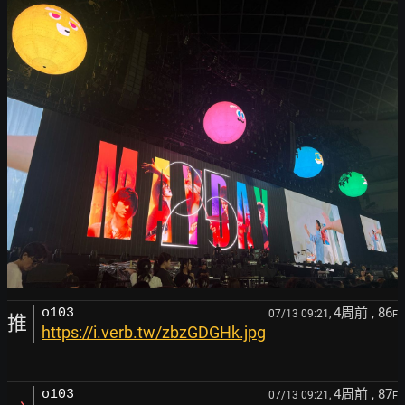
4周前
, 86
o103
07/13 09:21,
F
推
https://i.verb.tw/zbzGDGHk.jpg
4周前
, 87
o103
07/13 09:21,
F
→