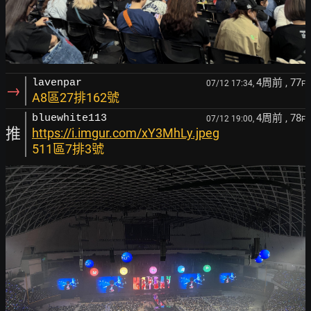
4周前
, 77
lavenpar
07/12 17:34,
F
→
A8區27排162號
4周前
, 78
bluewhite113
07/12 19:00,
F
推
https://i.imgur.com/xY3MhLy.jpeg
511區7排3號