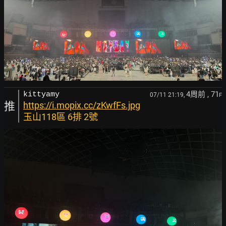
4周前
, 71
kittyamy
07/11 21:19,
F
推
https://i.mopix.cc/zKwfFs.jpg
玉山118區 6排 2號