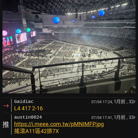
1月前
, 32
Gaidiac
07/04 17:24,
F
→
L4 417 2-16
1月前
, 33
austin0624
07/04 17:41,
F
推
https://i.meee.com.tw/pMNIMFP.jpg
搖滾A11區42排7X