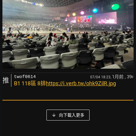
1月前
, 39
twof0614
07/04 18:23,
F
推
B1 118區 8排
https://i.verb.tw/ohk9ZilR.jpg
向下載入更多