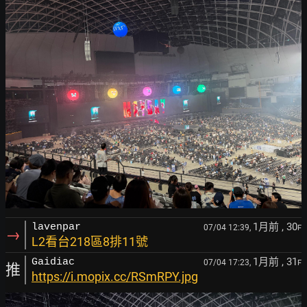
1月前
, 30
lavenpar
07/04 12:39,
F
→
L2看台218區8排11號
1月前
, 31
Gaidiac
07/04 17:23,
F
推
https://i.mopix.cc/RSmRPY.jpg