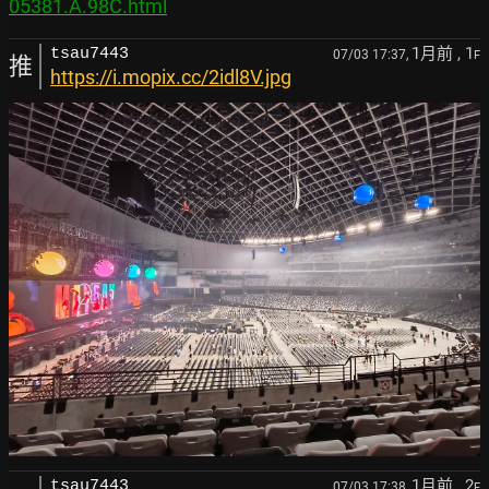
05381.A.98C.html
1月前
, 1
tsau7443
07/03 17:37,
F
推
https://i.mopix.cc/2idl8V.jpg
1月前
, 2
tsau7443
07/03 17:38,
F