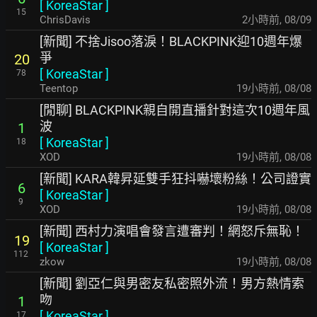
[
KoreaStar
]
15
ChrisDavis
2小時前
,
08/09
[新聞] 不捨Jisoo落淚！BLACKPINK迎10週年爆
爭
20
[
KoreaStar
]
78
Teentop
19小時前
,
08/08
[閒聊] BLACKPINK親自開直播針對這次10週年風
波
1
[
KoreaStar
]
18
XOD
19小時前
,
08/08
[新聞] KARA韓昇延雙手狂抖嚇壞粉絲！公司證實
6
[
KoreaStar
]
9
XOD
19小時前
,
08/08
[新聞] 西村力演唱會發言遭審判！網怒斥無恥！
19
[
KoreaStar
]
112
zkow
19小時前
,
08/08
[新聞] 劉亞仁與男密友私密照外流！男方熱情索
吻
1
[
KoreaStar
]
17