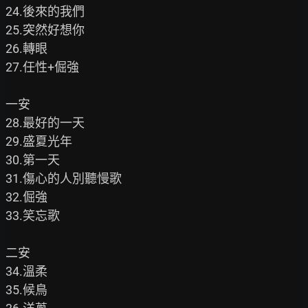
24.後來的我們

25.突然好想你

26.轉眼

27.任性+倔強

一安

28.最好的一天

29.盛夏光年

30.第一天

31.傷心的人別聽慢歌

32.倔強

33.笑忘歌

二安

34.溫柔

35.候鳥
