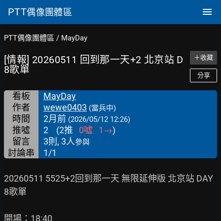
PTT
偶像團體區
PTT偶像團體區
/
MayDay
[情報] 20260511 回到那一天+2 北京站 D
＋收藏
8歌單
分享
看板
MayDay
作者
wewe0403
(當兵中)
時間
2月前
(2026/05/12 12:26)
推噓
2
(
2
推
0
噓
1
→
)
留言
3則, 3人
參與
討論串
1/1
20260511 5525+2回到那一天 無限延伸版 北京站 DAY
8歌單

開場：18:40
