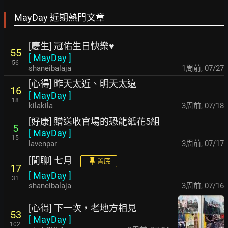
MayDay 近期熱門文章
[慶生] 冠佑生日快樂♥
55
[
MayDay
]
56
shaneibalaja
1周前
,
07/27
[心得] 昨天太近、明天太遠
16
[
MayDay
]
18
kilakila
3周前
,
07/18
[好康] 贈送收官場的恐龍紙花5組
5
[
MayDay
]
15
lavenpar
3周前
,
07/17
[閒聊] 七月
置底
17
[
MayDay
]
31
shaneibalaja
3周前
,
07/16
[心得] 下一次，老地方相見
53
[
MayDay
]
102