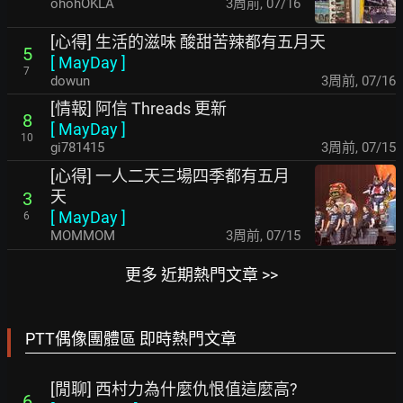
ohohOKLA
3周前
,
07/16
[心得] 生活的滋味 酸甜苦辣都有五月天
5
[
MayDay
]
7
dowun
3周前
,
07/16
[情報] 阿信 Threads 更新
8
[
MayDay
]
10
gi781415
3周前
,
07/15
[心得] 一人二天三場四季都有五月
天
3
[
MayDay
]
6
MOMMOM
3周前
,
07/15
更多 近期熱門文章 >>
PTT偶像團體區 即時熱門文章
[閒聊] 西村力為什麼仇恨值這麼高?
6