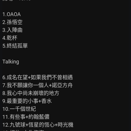
1.OAOA

2.孫悟空

3.入陣曲

4.乾杯

5.終結孤單

Talking

6.成名在望+如果我們不曾相遇

7.我不願讓你一個人+諾亞方舟

8.我心中尚未崩壞的地方

9.最重要的小事+香水

10.一千個世紀

11.有些事+約翰藍儂

12.九號球+恆星的恆心+時光機
