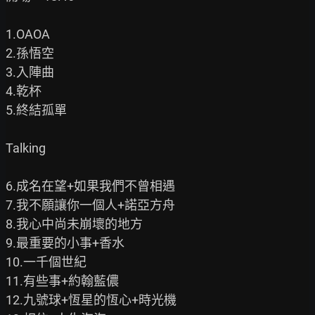
1.OAOA

2.孫悟空

3.入陣曲

4.乾杯

5.終結孤單

Talking

6.成名在望+如果我們不曾相遇

7.我不願讓你一個人+諾亞方舟

8.我心中尚未崩壞的地方

9.最重要的小事+香水

10.一千個世紀

11.有些事+約翰藍儂

12.九號球+恆星的恆心+時光機
