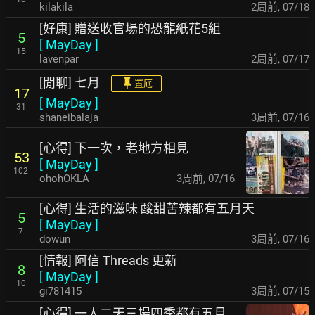
kilakila
2周前
,
07/18
[好康] 贈送收官場的恐龍紙花5組
5
[
MayDay
]
15
lavenpar
2周前
,
07/17
[閒聊] 七月
置底
17
[
MayDay
]
31
shaneibalaja
3周前
,
07/16
[心得] 下一次，老地方相見
53
[
MayDay
]
102
ohohOKLA
3周前
,
07/16
[心得] 生活的滋味 酸甜苦辣都有五月天
5
[
MayDay
]
7
dowun
3周前
,
07/16
[情報] 阿信 Threads 更新
8
[
MayDay
]
10
gi781415
3周前
,
07/15
[心得] 一人二天三場四季都有五月