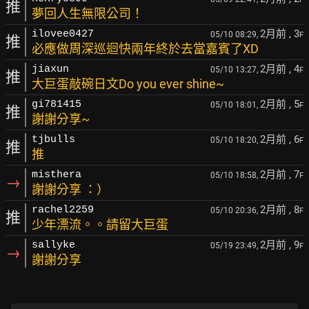
推
夢回人生無限公司！
2月前
, 3
ilovee0427
05/10 08:29,
F
推
必應做周深巡迴快兩年終於去當嘉賓了XD
2月前
, 4
jiaxun
05/10 13:27,
F
推
大巨蛋敲碗日文Do you ever shine~
2月前
, 5
gi781415
05/10 18:01,
F
推
謝謝分享~
2月前
, 6
tjbulls
05/10 18:20,
F
推
推
2月前
, 7
misthera
05/10 18:58,
F
→
謝謝分享 ：）
2月前
, 8
rachel2259
05/10 20:36,
F
推
少年漂流。。請留大巨蛋
2月前
, 9
sallyke
05/19 23:49,
F
→
謝謝分享