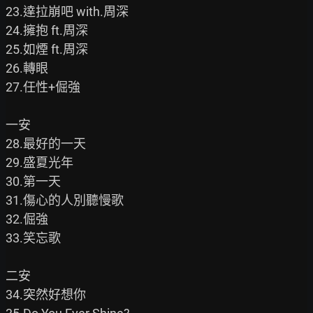
23.達拉崩吧 with.周深

24.擁抱 ft.周深

25.如煙 ft.周深

26.轉眼

27.任性+倔強

一安

28.最好的一天

29.盛夏光年

30.第一天

31.傷心的人別聽慢歌

32.倔強

33.笑忘歌

二安

34.突然好想你
