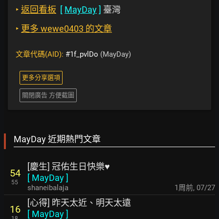
‣
返回看板
[
MayDay
]
臺灣
‣
更多 wewe0403 的文章
文章代碼(AID):
#1f_pvlDo
(MayDay)
更多分享選項
關閉廣告 方便截圖
MayDay 近期熱門文章
[慶生] 冠佑生日快樂♥
54
[
MayDay
]
55
shaneibalaja
1周前
,
07/27
[心得] 昨天太近、明天太遠
16
[
MayDay
]
18