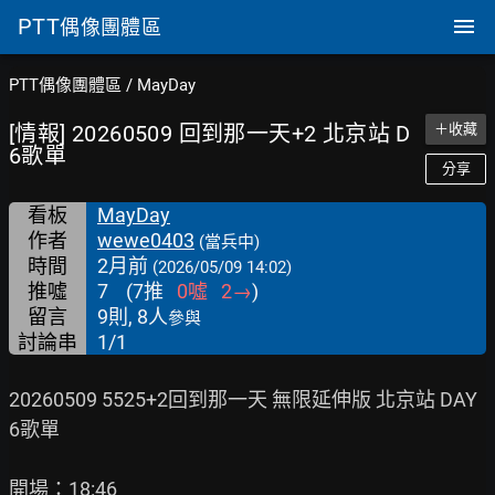
PTT
偶像團體區
PTT偶像團體區
/
MayDay
[情報] 20260509 回到那一天+2 北京站 D
＋收藏
6歌單
分享
看板
MayDay
作者
wewe0403
(當兵中)
時間
2月前
(2026/05/09 14:02)
推噓
7
(
7
推
0
噓
2
→
)
留言
9則, 8人
參與
討論串
1/1
20260509 5525+2回到那一天 無限延伸版 北京站 DAY
6歌單

開場：18:46
