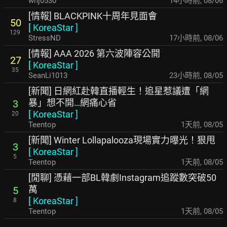
whj0530
14小時前
,
08/06
[情報] BLACKPINK十周年見面會
50
[
KoreaStar
]
129
StressND
17小時前
,
08/06
[情報] AAA 2026 第六波陣容公開
27
[
KoreaStar
]
35
SeanLi1013
23小時前
,
08/05
[新聞] 日網紅赴韓直播輕生！追星惹議遭「網
暴」想不開…網痛心省
3
[
KoreaStar
]
20
Teentop
1天前
,
08/05
[新聞] Winter Lollapalooza現場實力曝光！狠甩
3
[
KoreaStar
]
5
Teentop
1天前
,
08/05
[閒聊] 憑藉一部BL韓劇Instagram追蹤數突破50
萬
5
[
KoreaStar
]
8
Teentop
1天前
,
08/05