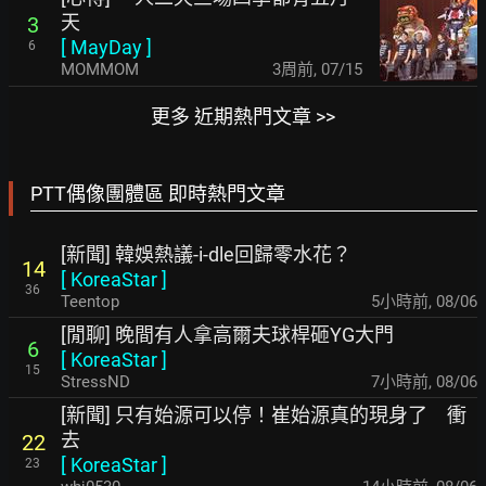
天
3
[
MayDay
]
6
MOMMOM
3周前
,
07/15
更多 近期熱門文章 >>
PTT偶像團體區 即時熱門文章
[新聞] 韓娛熱議-i-dle回歸零水花？
14
[
KoreaStar
]
36
Teentop
5小時前
,
08/06
[閒聊] 晚間有人拿高爾夫球桿砸YG大門
6
[
KoreaStar
]
15
StressND
7小時前
,
08/06
[新聞] 只有始源可以停！崔始源真的現身了 衝
去
22
[
KoreaStar
]
23