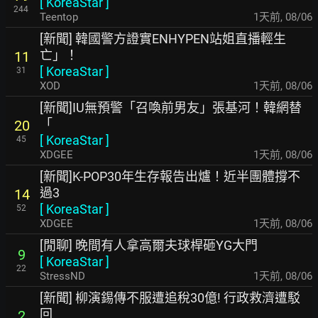
[
KoreaStar
]
244
Teentop
1天前
,
08/06
[新聞] 韓國警方證實ENHYPEN站姐直播輕生
亡」！
11
[
KoreaStar
]
31
XOD
1天前
,
08/06
[新聞]IU無預警「召喚前男友」張基河！韓網替
「
20
[
KoreaStar
]
45
XDGEE
1天前
,
08/06
[新聞]K-POP30年生存報告出爐！近半團體撐不
過3
14
[
KoreaStar
]
52
XDGEE
1天前
,
08/06
[閒聊] 晚間有人拿高爾夫球桿砸YG大門
9
[
KoreaStar
]
22
StressND
1天前
,
08/06
[新聞] 柳演錫傳不服遭追稅30億! 行政救濟遭駁
回
2