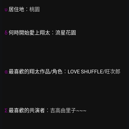
υ
 居住地︰
桃園

δ
 何時開始愛上翔太︰流星花園
α
 最喜歡的翔太作品/角色︰LOVE SHUFFLE
/旺次郎

Σ
 最喜歡的共演者︰
吉高由里子~~~
