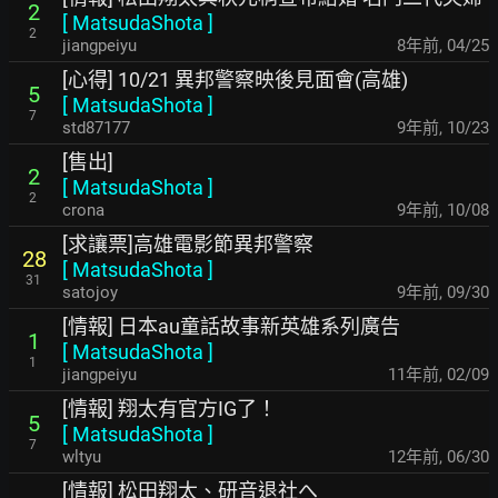
2
[
MatsudaShota
]
2
jiangpeiyu
8年前
,
04/25
[心得] 10/21 異邦警察映後見面會(高雄)
5
[
MatsudaShota
]
7
std87177
9年前
,
10/23
[售出]
2
[
MatsudaShota
]
2
crona
9年前
,
10/08
[求讓票]高雄電影節異邦警察
28
[
MatsudaShota
]
31
satojoy
9年前
,
09/30
[情報] 日本au童話故事新英雄系列廣告
1
[
MatsudaShota
]
1
jiangpeiyu
11年前
,
02/09
[情報] 翔太有官方IG了！
5
[
MatsudaShota
]
7
wltyu
12年前
,
06/30
[情報] 松田翔太、研音退社へ