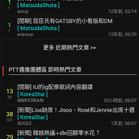
1
[
MatsudaShota
]
1
ericyi
12年前
,
02/14
[閒聊] 屈臣氏有GATSBY的小看版和DM
1
[
MatsudaShota
]
1
eversun
13年前
,
09/29
更多 近期熱門文章 >>
PTT偶像團體區 即時熱門文章
[閒聊] IU的ig配樂歌詞內容翻譯
13
[
KoreaStar
]
16
BBRFERRARI
23小時前
,
08/07
[新聞]Lisa缺席！Jisoo、Rosé和Jennie出席十週
38
[
KoreaStar
]
127
XDGEE
1天前
,
08/07
[新聞] 韓娛熱議-i-dle回歸零水花？
79