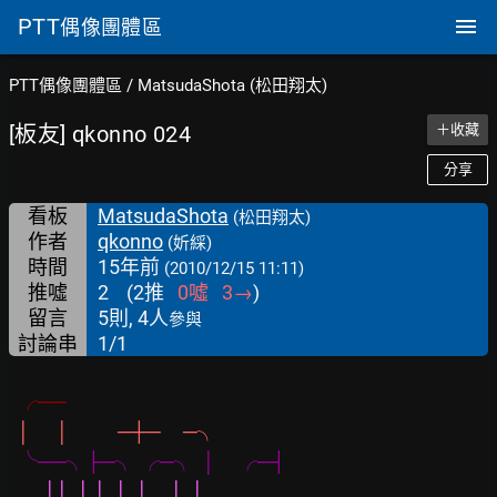
PTT
偶像團體區
PTT偶像團體區
/
MatsudaShota (松田翔太)
[板友] qkonno 024
＋收藏
分享
看板
MatsudaShota
(松田翔太)
作者
qkonno
(妡綵)
時間
15年前
(2010/12/15 11:11)
推噓
2
(
2
推
0
噓
3
→
)
留言
5則, 4人
參與
討論串
1/1
  ╭──
  │      │           ─┼─     ─╮
  ╰──╮├─╮ ╭─╮  │     ╭─┤
        ││  │ │  │  │     │  │