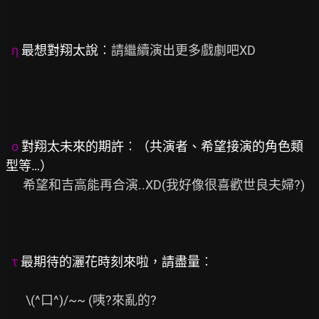
η
 最想對翔太說︰
請繼續演出更多戲劇吧XD

ο
 對翔太未來的期許︰（共演者、希望接演的角色類
型等…）
      希望和吉高能再合演..XD(我好像很喜歡世良夫婦?)

τ
 最期待的灑花時刻來啦，請盡量︰
       \(^口^)/~~ (咦?來亂的?
