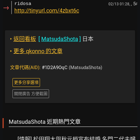
, 5
ridosa
02/13 01:28,
F
→
http://tinyurl.com/4zbxt6c
‣
返回看板
[
MatsudaShota
]
日本
‣
更多 qkonno 的文章
文章代碼(AID):
#1D2A9OqC
(MatsudaShota)
更多分享選項
關閉廣告 方便截圖
MatsudaShota 近期熱門文章
[情報] 松田翔太與秋元梢宣布結婚 名門二代夫婦