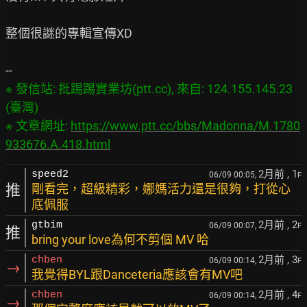
整個很謎的專輯宣傳XD

※ 發信站: 批踢踢實業坊(ptt.cc), 來自: 124.155.145.23 
(臺灣)

※ 文章網址: 
https://www.ptt.cc/bbs/Madonna/M.1780
933676.A.418.html
2月前
, 1
speed2
06/09 00:05,
F
推
剛看完，超級精彩，娜媽活力還是很夠，打從心
底佩服
2月前
, 2
gtbim
06/09 00:07,
F
推
bring your love為何不剪個 MV 哈
2月前
, 3
chben
06/09 00:14,
F
→
我覺得BYL跟Danceteria應該會有MV吧
2月前
, 4
chben
06/09 00:14,
F
→