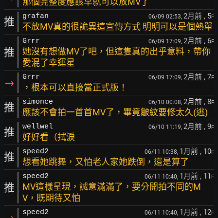
那個完整度應該早就可以放MV了
2月前
, 5
grafan
06/09 02:53,
F
推
不放MV真的很詭異這宣傳方式 明明可以是個熱單
2月前
, 6
Grrr
06/09 17:09,
F
推
她沒有想做MV了吧，但這隻真的出乎意料，帶你
愛混了幸運星
2月前
, 7
Grrr
06/09 17:09,
F
→
，根本可以直接當正式版！
2月前
, 8
simonce
06/10 00:08,
F
推
應該不會拍一首首MV了，畢竟皺紋要修太久(逃)
2月前
, 9
wellwel
06/10 11:19,
F
推
好好看（拭淚
1月前
, 10
speed2
06/11 10:38,
F
推
想看她跳舞，又怕老人家她跌倒，還是算了
1月前
, 11
speed2
06/11 10:40,
F
推
MV這樣呈現，誠意滿滿了，要分開拍不同的M
V，既期待又怕
1月前
, 12
speed2
06/11 10:40,
F
→