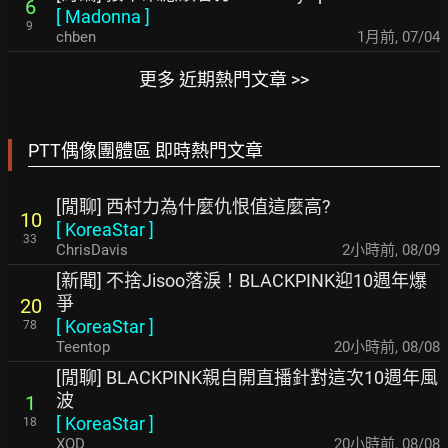
6
[
Madonna
]
9
chben
1月前
,
07/04
更多 近期熱門文章 >>
PTT偶像團體區 即時熱門文章
[閒聊] 西村力為什麼仇恨值這麼高?
10
[
KoreaStar
]
33
ChrisDavis
2小時前
,
08/09
[新聞] 不捨Jisoo落淚！BLACKPINK迎10週年爆
爭
20
[
KoreaStar
]
78
Teentop
20小時前
,
08/08
[閒聊] BLACKPINK親自開直播針對這次10週年風
波
1
[
KoreaStar
]
18
XOD
20小時前
,
08/08