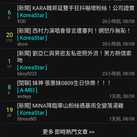
[新聞] KARA韓昇延雙手狂抖嚇壞粉絲！公司證實
6
[
KoreaStar
]
9
XOD
20小時前
,
08/08
[新聞] 西村力演唱會發言遭審判！網怒斥無恥！
20
[
KoreaStar
]
113
zkow
20小時前
,
08/08
[新聞] 劉亞仁與男密友私密照外流！男方熱情索
吻
1
[
KoreaStar
]
17
bboy0223
23小時前
,
08/08
[閒聊] 妹神 張惠妹0809生日快樂！！！
8
[
A-MEI
]
8
andayy
1天前
,
08/08
[新聞] MINA降臨華山粉絲遇暴雨全變落湯雞
19
[
KoreaStar
]
29
StressND
1天前
,
08/08
更多 即時熱門文章 >>