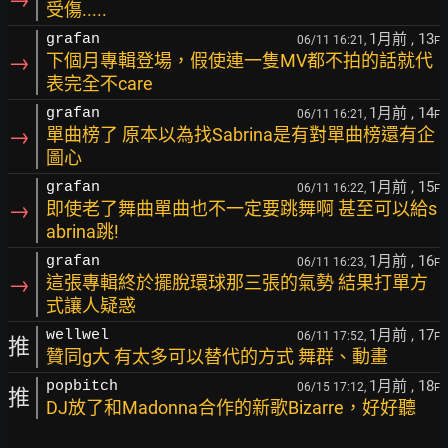
受傷.....
1月前
, 13
grafan
06/11 16:21,
F
→
下個月專輯登場，假使連一隻MV都不拍的話就代
表完全不care
1月前
, 14
grafan
06/11 16:21,
F
→
單曲榜了 原本以為找Sabrina是有對單曲榜還有企
圖心
1月前
, 15
grafan
06/11 16:22,
F
→
即使老了舞曲單曲也不一定要跳舞啊 甚至可以給s
abrina跳!
1月前
, 16
grafan
06/11 16:23,
F
→
這張專輯終於擺脫環球那三張的氣勢 結果打單方
式讓人疑惑
1月前
, 17
wellwel
06/11 17:52,
F
推
贊同g大 有太多可以替代的方式 舞群、動畫
1月前
, 18
popbitch
06/15 17:12,
F
推
DJ放了和Madonna合作的新歌Bizarre，好好聽