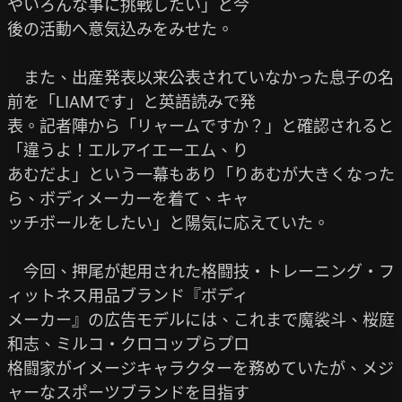
やいろんな事に挑戦したい」と今

後の活動へ意気込みをみせた。

　また、出産発表以来公表されていなかった息子の名
前を「LIAMです」と英語読みで発

表。記者陣から「リャームですか？」と確認されると
「違うよ！エルアイエーエム、り

あむだよ」という一幕もあり「りあむが大きくなった
ら、ボディメーカーを着て、キャ

ッチボールをしたい」と陽気に応えていた。

　今回、押尾が起用された格闘技・トレーニング・フ
ィットネス用品ブランド『ボディ

メーカー』の広告モデルには、これまで魔裟斗、桜庭
和志、ミルコ・クロコップらプロ

格闘家がイメージキャラクターを務めていたが、メジ
ャーなスポーツブランドを目指す
