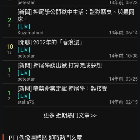
petestar
13年前
,
05/23
[新聞] 押尾學公開獄中生活：監獄惡臭、與蟲同
床！
2
[
Liv
]
3
Kazamatsuri
13年前
,
05/14
[閒聊] 2002年的「春浪漫」
10
[
Liv
]
13
petestar
14年前
,
10/08
[新聞] 押尾學談出獄 打算完成夢想
1
[
Liv
]
1
petestar
14年前
,
03/25
[新聞] 嗑藥命案定讞 押尾學：難接受
1
[
Liv
]
2
stella76
14年前
,
02/15
更多 近期熱門文章 >>
PTT偶像團體區 即時熱門文章