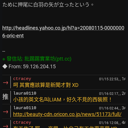
ために押尾に白羽の矢が立ったという。

http://headlines.yahoo.co.jp/hl?a=20080115-0000000
6-oric-ent
, 1
ctracey
01/15 22:53,
F
→
呵 其實應該算是新聞才對 XD
, 2
laura0110
01/16 02:17,
F
推
小孩的英文名叫LIAM，好久不見的西裝照！
, 3
laura0110
01/16 02:44,
F
→
http://beauty-cdn.oricon.co.jp/news/51173/full/
, 4
ctracey
01/16 12:08,
F
→