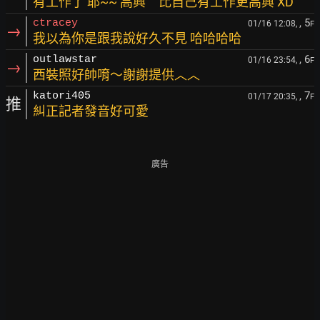
有工作了 耶~~ 高興 比自己有工作更高興 XD
, 5
ctracey
01/16 12:08,
F
→
我以為你是跟我說好久不見 哈哈哈哈
, 6
outlawstar
01/16 23:54,
F
→
西裝照好帥唷～謝謝提供︿︿
, 7
katori405
01/17 20:35,
F
推
糾正記者發音好可愛
廣告