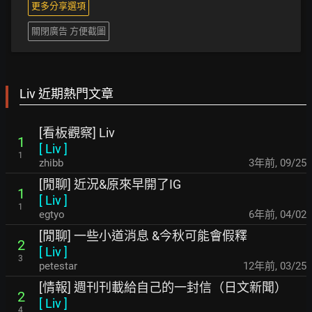
更多分享選項
關閉廣告 方便截圖
Liv 近期熱門文章
[看板觀察] Liv
1
[
Liv
]
1
zhibb
3年前
,
09/25
[閒聊] 近況&原來早開了IG
1
[
Liv
]
1
egtyo
6年前
,
04/02
[閒聊] 一些小道消息 &今秋可能會假釋
2
[
Liv
]
3
petestar
12年前
,
03/25
[情報] 週刊刊載給自己的一封信（日文新聞）
2
[
Liv
]
4