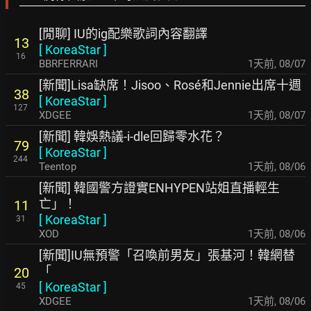
[閒聊] IU的ig配樂歌詞內容翻譯
13
[
KoreaStar
]
16
BBRFERRARI
1天前
,
08/07
[新聞]Lisa缺席！Jisoo、Rosé和Jennie出席十週
38
[
KoreaStar
]
127
XDGEE
1天前
,
08/07
[新聞] 韓娛熱議-i-dle回歸零水花？
79
[
KoreaStar
]
244
Teentop
1天前
,
08/06
[新聞] 韓國警方證實ENHYPEN站姐直播輕生
亡」！
11
[
KoreaStar
]
31
XOD
1天前
,
08/06
[新聞]IU無預警「召喚前男友」張基河！韓網替
「
20
[
KoreaStar
]
45
XDGEE
1天前
,
08/06