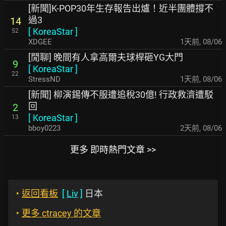
[新聞]K-POP30年生存報告出爐！近半團體撐不
過3
14
[
KoreaStar
]
52
XDGEE
1天前
,
08/06
[閒聊] 晚間有人拿高爾夫球桿砸YG大門
9
[
KoreaStar
]
22
StressND
1天前
,
08/06
[新聞] 柳演錫傳不服遭追稅30億! 行政救濟遭駁
回
2
[
KoreaStar
]
13
bboy0223
2天前
,
08/06
更多 即時熱門文章 >>
‣
返回看板
[
Liv
]
日本
‣
更多 ctracey 的文章