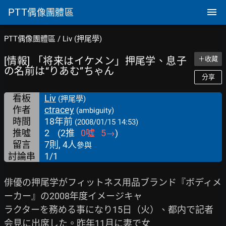
PTT
偶像團體區
PTT偶像團體區
/
Liv (押尾學)
[情報] 「将来はイケメン」押尾学、息子
＋收藏
の名前は“りあむ”ちゃん
分享
看板
Liv
(押尾學)
作者
ctracey
(ambiguity)
時間
18年前
(2008/01/15 14:53)
推噓
2
(
2
推
0
噓
5
→
)
留言
7則, 4人
參與
討論串
1/1
俳優の押尾学がフィットネス用品ブランド『ボディメ
ーカー』の2008年度イメージキャ

ラクターを務める事になり15日（火）、都内で記者
会見に出席した。昨年11月に妻で女
