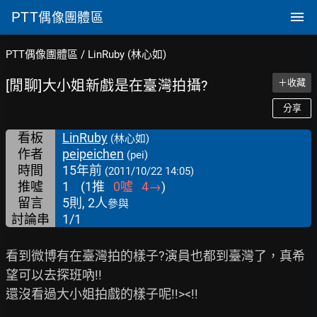
PTT
偶像團體區
PTT偶像團體區
/
LinRuby (林心如)
[閒聊]大小姐新戲是在臺灣拍攝?
＋收藏
分享
看板
LinRuby
(林心如)
作者
peipeichen
(pei)
時間
15年前
(2011/10/22 14:05)
推噓
1
(
1
推
0
噓
4
→
)
留言
5則, 2人
參與
討論串
1/1
看到微博有在臺灣拍的樣子?演員也都到臺灣了，真希
望可以去探班吶!!

還沒看過大小姐拍戲的樣子呢!!><!!
