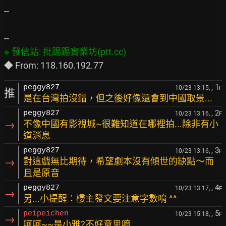
--

, 1
peggy827
10/23 13:15,
F
推
是在台灣拍沒錯，但之後好像還會到中國取景...
, 2
peggy827
10/23 13:16,
F
→
不像中國有影視城~很難知道在哪裡拍...除非有小
道消息
, 3
peggy827
10/23 13:16,
F
→
對這戲無比期待，希望劇本沒有傾世的缺點～而
且是原音
, 4
peggy827
10/23 13:17,
F
→
另...小提醒：樓主發文要注意字數唷 ^^
, 5
peipeichen
10/23 15:18,
F
→
呵呵~~是小雅?不好意思唷