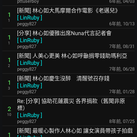
pttuserboy
6年前
,
04/03
[新聞] 林心如大馬摩爾合作電影《老邁兒》
1
[
LinRuby
]
1
peggy827
6年前
,
10/13
[分享] 林心如優雅出席Nuna代言記者會
1
[
LinRuby
]
1
peggy827
7年前
,
08/31
[新聞] 人美心更美 林心如呼籲捐零錢助瑪利亞
1
[
LinRuby
]
2
peggy827
7年前
,
06/28
[新聞] 林心如慶生沒醉 清醒號召存錢
1
[
LinRuby
]
3
peggy827
7年前
,
01/28
Re: [分享] 協助花蓮震災 各界捐款（舊聞非原
標）
2
[
LinRuby
]
10
peggy827
8年前
,
07/25
[新聞] 最暖心製作人林心如 讓女演員帶孩子拍戲
1