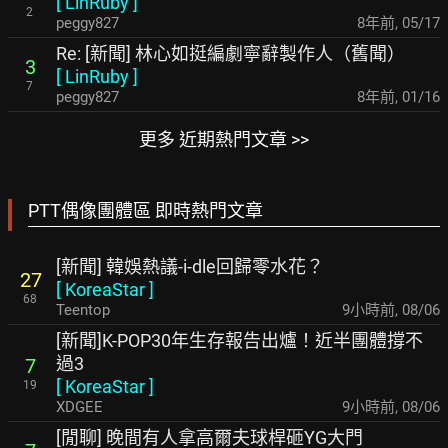
[
LinRuby
]
2
peggy827
8年前
,
05/17
Re: [新聞] 林心如挺編劇寧辭製作人（舊聞）
3
[
LinRuby
]
7
peggy827
8年前
,
01/16
更多 近期熱門文章 >>
PTT偶像團體區 即時熱門文章
[新聞] 韓娛熱議-i-dle回歸零水花？
27
[
KoreaStar
]
68
Teentop
9小時前
,
08/06
[新聞]K-POP30年生存報告出爐！近半團體撐不
過3
7
[
KoreaStar
]
19
XDGEE
9小時前
,
08/06
[閒聊] 晚間有人拿高爾夫球桿砸YG大門