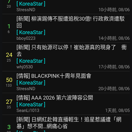
7
[
KoreaStar
]
20
StressND
10小時前
,
08/06
[新聞] 柳演錫傳不服遭追稅30億! 行政救濟遭駁
回
1
[
KoreaStar
]
6
bboy0223
14小時前
,
08/06
[新聞] 只有始源可以停！崔始源真的現身了 衝
去
24
[
KoreaStar
]
25
whj0530
17小時前
,
08/06
[情報] BLACKPINK十周年見面會
50
[
KoreaStar
]
133
StressND
20小時前
,
08/06
[情報] AAA 2026 第六波陣容公開
27
[
KoreaStar
]
35
SeanLi1013
1天前
,
08/05
[新聞] 日網紅赴韓直播輕生！追星惹議遭「網
暴」想不開…網痛心省
3