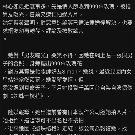
林心如最近衰事多，先是情人節收到999朵玫瑰，被指
男友曝光，日前又遭指拍過Ａ片，

她氣得發聲明，對惡意造謠等已循法律途徑解決，也要
求網友勿再轉發、評論及擴散謠言

。

　她對「男友曝光」哭笑不得，因她在網上貼一張與男
子的合照，身旁擺出999朵玫瑰花

，對方其實是化妝師好友Simon。她說，最近見圈內女
星結婚當然羨慕，她渴望愛情，但

還沒遇到真命天子。下月她投資千萬回台自製自演偶像
劇《姊姊一枝花》。

　陸媒報導，她出道前曾有日本製作公司邀她拍Ａ片，
她拒絕，還嗆寧可不出名也不接拍

，後來她因《還珠格格》走紅，該公司為報復她，找