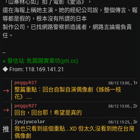
「山寨林心如」拍了電影《愛浴》，

還在海報上稱她主演。她的經紀公司說，整個傳言、報
導都是假的，根本沒有所謂的日本

製作公司，已找網路警察抓造謠者，網路言論需負責
任。

, 1
peggy827
08/12 13:00,
F
→
整篇重點：回台自製自演偶像劇《姊姊一枝
花》....
, 2
peggy827
08/12 13:00,
F
→
回台，回台耶！希望是真的
, 3
jyujyucolor
08/12 15:25,
F
推
我也只看到這個重點...XD 但太久沒看到她在台灣
偶像劇