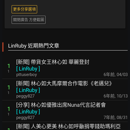
更多分享選項
關閉廣告 方便截圖
LinRuby 近期熱門文章
[新聞] 帶貨女王林心如 華麗登封
1
[
LinRuby
]
1
pttuserboy
6年前
,
04/03
[新聞] 林心如大馬摩爾合作電影《老邁兒》
1
[
LinRuby
]
1
peggy827
6年前
,
10/13
[分享] 林心如優雅出席Nuna代言記者會
1
[
LinRuby
]
1
peggy827
7年前
,
08/31
[新聞] 人美心更美 林心如呼籲捐零錢助瑪利亞