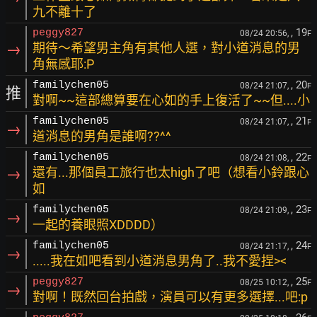
九不離十了
, 19
peggy827
08/24 20:56,
F
→
期待～希望男主角有其他人選，對小道消息的男
角無感耶:P
, 20
familychen05
08/24 21:07,
F
推
對啊~~這部總算要在心如的手上復活了~~但....小
, 21
familychen05
08/24 21:07,
F
→
道消息的男角是誰啊??^^
, 22
familychen05
08/24 21:08,
F
→
還有...那個員工旅行也太high了吧（想看小鈴跟心
如
, 23
familychen05
08/24 21:09,
F
→
一起的養眼照XDDDD）
, 24
familychen05
08/24 21:17,
F
→
.....我在如吧看到小道消息男角了..我不愛捏><
, 25
peggy827
08/25 10:12,
F
→
對啊！既然回台拍戲，演員可以有更多選擇...吧:p