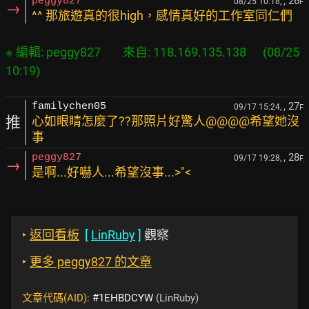
, 26
peggy827
08/25 10:18,
F
→
^^ 那旅遊真的很high，感情真好的工作室同仁們
※ 編輯: peggy827        來自: 118.169.135.138      (08/25 
, 27
familychen05
09/17 15:24,
F
推
心如眼睛怎麼了??那照片好驚人@@@@希望她沒
事
, 28
peggy827
09/17 19:28,
F
→
是啊...好嚇人...希望沒事...>"<
‣
返回看板
[
LinRuby
]
觀察
‣
更多 peggy827 的文章
文章代碼(AID):
#1EHBDCYW
(LinRuby)