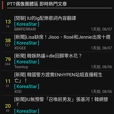
PTT偶像團體區 即時熱門文章
[閒聊] IU的ig配樂歌詞內容翻譯
13
[
KoreaStar
]
16
BBRFERRARI
1天前
,
08/07
[新聞]Lisa缺席！Jisoo、Rosé和Jennie出席十週
38
[
KoreaStar
]
127
XDGEE
1天前
,
08/07
[新聞] 韓娛熱議-i-dle回歸零水花？
79
[
KoreaStar
]
244
Teentop
1天前
,
08/06
[新聞] 韓國警方證實ENHYPEN站姐直播輕生
亡」！
11
[
KoreaStar
]
31
XOD
1天前
,
08/06
[新聞]IU無預警「召喚前男友」張基河！韓網替
「
20
[
KoreaStar
]
45