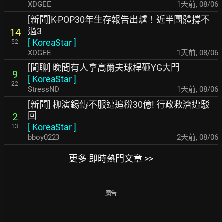
XDGEE
1天前
,
08/06
[新聞]K-POP30年生存報告出爐！近半團體撐不
過3
14
[
KoreaStar
]
52
XDGEE
1天前
,
08/06
[閒聊] 晚間有人拿高爾夫球桿砸YG大門
9
[
KoreaStar
]
22
StressND
1天前
,
08/06
[新聞] 柳演錫傳不服遭追稅30億! 行政救濟遭駁
回
2
[
KoreaStar
]
13
bboy0223
2天前
,
08/06
更多 即時熱門文章 >>
廣告