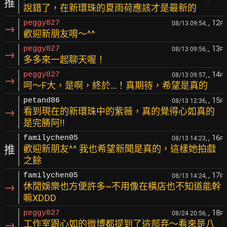
推
說錯了，在新環珠的夏雨荷應該才是最新的
, 12
peggy827
08/13 09:54,
F
→
歡迎新朋友唷～^^
, 13
peggy827
08/13 09:56,
F
→
多多來一起聊天喔！
, 14
peggy827
08/13 09:57,
F
→
呵～F大，是啊，終於…！真期待，希望是真的
, 15
petand86
08/13 12:36,
F
→
看到現在的新環珠中的紫薇，真的覺得心如真的
是完勝阿!!
, 16
familychen05
08/13 14:23,
F
推
歡迎新朋友^^ 我也希望新聞是真的，這樣她拍戲
之餘
, 17
familychen05
08/13 14:24,
F
→
休閒娛樂也方便許多~不用像在橫店也不知道能幹
嘛XDDD
, 18
peggy827
08/24 20:56,
F
→
工作室跟心如的微博都提到了這部弃～看來是八