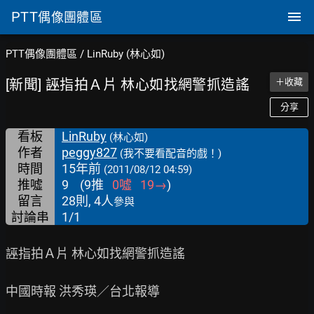
PTT
偶像團體區
PTT偶像團體區
/
LinRuby (林心如)
[新聞] 誣指拍Ａ片 林心如找網警抓造謠
＋收藏
分享
看板
LinRuby
(林心如)
作者
peggy827
(我不要看配音的戲！)
時間
15年前
(2011/08/12 04:59)
推噓
9
(
9
推
0
噓
19
→
)
留言
28則, 4人
參與
討論串
1/1
誣指拍Ａ片 林心如找網警抓造謠

中國時報 洪秀瑛／台北報導
