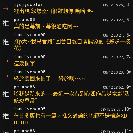
, 4
jyujyucolor
08/12 15:26,
F
→
裡出現 忽然整個很難想像 哈哈哈~
, 5
petand86
08/12 20:27,
F
推
真的是幕前、幕後通吃阿~~
, 6
familychen05
08/12 23:21,
F
推
推p大~我只看到""回台自製自演偶像劇《姊姊一枝
花》
, 7
familychen05
08/12 23:22,
F
→
這幾個字..
, 8
familychen05
08/12 23:23,
F
→
終於要回來拍了.....終於啊~~~
, 9
petand86
08/12 23:52,
F
推
哈我是新來的~~最近一次看到心如作品是電影"活
該妳單身"
, 10
familychen05
08/12 23:59,
F
推
在台劇版也有一篇，推文討論的也都不是標題XD
DDDD
, 11
petand86
08/13 00:50,
F