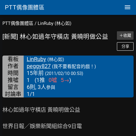
PTT
偶像團體區
PTT偶像團體區
/
LinRuby (林心如)
[新聞] 林心如過年守橫店 黃曉明做公益
＋收藏
分享
看板
LinRuby
(林心如)
作者
peggy827
(我不要看配音的戲！)
時間
15年前
(2011/02/10 00:53)
推噓
1
(
1
推
0
噓
5
→
)
留言
6則, 3人
參與
討論串
1/1
林心如過年守橫店 黃曉明做公益

世界日報╱娛樂新聞組綜合9日電
