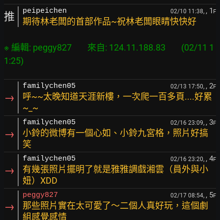
, 1
peipeichen
02/10 11:38,
F
推
期待林老闆的首部作品~祝林老闆眼睛快快好
※ 編輯: peggy827        來自: 124.11.188.83        (02/11 1
, 2
familychen05
02/13 17:50,
F
→
呼~~太晚知道天涯新樓，一次爬一百多頁....好累
~_~
, 3
familychen05
02/16 23:09,
F
→
小鈴的微博有一個心如、小鈴九宮格，照片好搞
笑
, 4
familychen05
02/16 23:20,
F
→
有幾張照片擺明了就是雅雅調戲湘雲（員外與小
妞）XDD
, 5
peggy827
02/17 08:54,
F
→
那些照片實在太可愛了～二個人真好玩，這個劇
組感覺感情