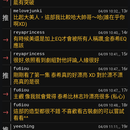
能有突破
, 13
melovejunki
04/09 10:32,
F
推
比起大美人，這部我比較哈大帥哥～哈(誰在乎你
啊XD)
, 14
reyaprincess
04/09 10:40,
F
→
有時候美還是加上EQ才會被所有人稱讚,金泰希EQ
應該
, 15
reyaprincess
04/09 10:41,
F
→
很好,依照看到劇組對他評論,人緣很好
, 16
fu6iou
04/09 10:47,
F
推
剛剛看了第一集 泰希真的好漂亮 XD 對於漂不漂
亮真的是很
, 17
fu6iou
04/09 10:47,
F
→
主觀 像我就會覺得 泰希比林志玲漂亮很多 (私心)
, 18
fu6iou
04/09 10:48,
F
→
這部的造型都很不錯 不喜歡看古裝劇的可以嘗試
看看^^
, 19
yeeching
04/09 11:11,
F
推