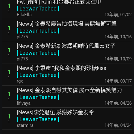
Fw: [雨聞] Rain 和金泰希正式交往中
1
[
LeewanTaehee
]
1
EllaElla
13年前
,
01/02
[News] 金泰希廣告拍攝現場 美麗無懈可擊
1
[
LeewanTaehee
]
1
pf775
14年前
,
10/16
[News] 金泰希新劇演繹朝鮮時代風云女子
1
[
LeewanTaehee
]
1
pf775
14年前
,
10/09
[News] 李秉憲 “我和金泰熙的砂糖kiss
1
[
LeewanTaehee
]
1
rgx
14年前
,
09/17
[News] 金泰熙自戀其美貌 展示全新搞笑魅力
1
[
LeewanTaehee
]
1
fifiyaya
14年前
,
04/26
[News]李莞退伍 感謝姊姊金泰希
1
[
LeewanTaehee
]
1
starmira
14年前
,
04/24