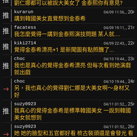
劉仁娜都可以被說大美女了 金泰熙你有意見?
, 20
kurarun
04/09 11:56,
F
推
講到韓國美女直覺想到金泰希
, 21
facatess
04/09 19:11,
F
推
我怎麼覺得一講到金泰熙演技問題 某人就....
, 22
kiki2714
04/09 22:43,
F
推
覺得金泰希漂亮+1 是新聞圖有點照醜了...
, 23
choc
04/10 19:44,
F
推
我也是真心的覺得金泰希漂亮 但每次看到她演戲
就出戲
, 24
choc
04/10 19:44,
F
→
另，我也真心的覺得劉仁娜是大美女啊～身材又
好
, 25
suzy0923
04/11 01:52,
F
推
我真心的覺得金泰希是標準韓國美女 一說到韓國
美女就想到
, 26
suzy0923
04/11 01:52,
F
→
她 她的臉型和五官都好看 梳古裝頭還是會發光 看