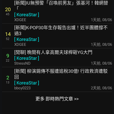
[新聞]IU無預警「召喚前男友」張基河！韓網替
「
20
[
KoreaStar
]
45
XDGEE
1天前
,
08/06
[新聞]K-POP30年生存報告出爐！近半團體撐不
過3
14
[
KoreaStar
]
52
XDGEE
1天前
,
08/06
[閒聊] 晚間有人拿高爾夫球桿砸YG大門
9
[
KoreaStar
]
22
StressND
1天前
,
08/06
[新聞] 柳演錫傳不服遭追稅30億! 行政救濟遭駁
回
2
[
KoreaStar
]
13
bboy0223
2天前
,
08/06
更多 即時熱門文章 >>