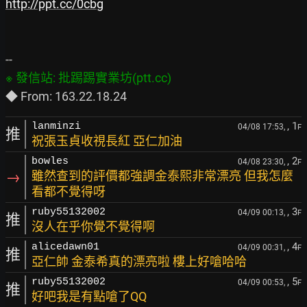
http://ppt.cc/0cbg
, 1
lanminzi
04/08 17:53,
F
推
祝張玉貞收視長紅 亞仁加油
, 2
bowles
04/08 23:30,
F
→
雖然查到的評價都強調金泰熙非常漂亮 但我怎麼
看都不覺得呀
, 3
ruby55132002
04/09 00:13,
F
推
沒人在乎你覺不覺得啊
, 4
alicedawn01
04/09 00:31,
F
推
亞仁帥 金泰希真的漂亮啦 樓上好嗆哈哈
, 5
ruby55132002
04/09 00:53,
F
推
好吧我是有點嗆了QQ