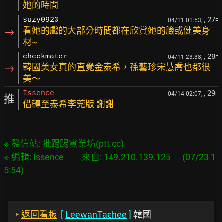
她的時間
, 27
suzy0923
04/11 01:53,
F
→
看她的戲的大部分時間都在欣賞她的臉或健美身
材~
, 28
checkmater
04/11 23:38,
F
→
韓國美女真的直覺金泰希，孫藝珍宋慧喬也都很
美～
, 29
Issence
04/14 02:07,
F
推
借轉至泰希李莞版 謝謝
※ 發信站: 批踢踢實業坊(ptt.cc)

※ 編輯: Issence         來自: 149.210.139.125      (07/23 1
‣
返回看板
[
LeewanTaehee
]
韓國