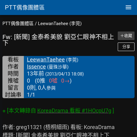
PTT
偶像團體區
PTT偶像團體區
/
LeewanTaehee (李莞)
Fw: [新聞] 金泰希美貌 劉亞仁眼神不相上
＋收藏
下
分享
看板
LeewanTaehee
(李莞)
作者
Issence
(曼珠沙華)
時間
13年前
(2013/04/13 18:08)
推噓
0
(
0
推
0
噓
0
→
)
留言
0則, 0人
參與
討論串
1/1
※ [本文轉錄自 
KoreaDrama 看板 #1HOcpU7g
作者: greg11321 (梧桐細雨) 看板: KoreaDrama

標題: [新聞] 金泰希美貌 劉亞仁眼神不相上下
