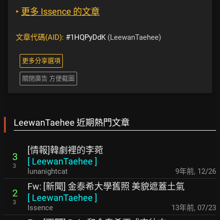
‣
更多 Issence 的文章
文章代碼(AID):
#1HQPyDdK
(LeewanTaehee)
更多分享選項
關閉廣告 方便截圖
LeewanTaehee 近期熱門文章
[情報]韓劇裡的李菀
3
[
LeewanTaehee
]
3
lunanightcat
9年前
,
12/26
Fw: [新聞] 金泰希大學舊照 美貌遮蓋土氣
2
[
LeewanTaehee
]
3
Issence
13年前
,
07/23