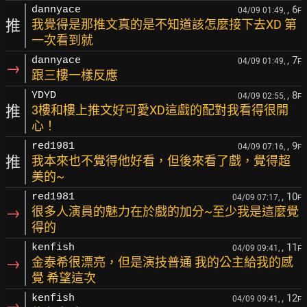
, 6
dannyace
04/09 01:49,
F
推
我覺得是那推文真的是不知道該怎麼接下去XD 第
一次看到就
, 7
dannyace
04/09 01:49,
F
→
跟三樓一樣反應
, 8
YDYD
04/09 02:55,
F
推
3樓和樓上推文好可愛XD這戲的配對我看得很開
心！
, 9
red1981
04/09 07:16,
F
推
我本來也不覺得他好看，但後來看了戲，覺得超
美的~
, 10
red1981
04/09 07:17,
F
→
很多人演員的魅力在於戲的加分~至少我是這麼覺
得的
, 11
kenfish
04/09 09:41,
F
→
金泰希很漂亮，但是演技普通 我的公主給我的感
覺 希望這次
, 12
kenfish
04/09 09:41,
F
→