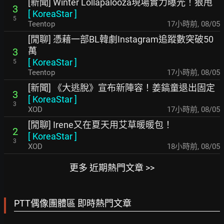
[新聞] Winter Lollapalooza現場實力曝光！狠甩
3
[
KoreaStar
]
5
Teentop
17小時前
,
08/05
[閒聊] 憑藉一部BL韓劇Instagram追蹤數突破50
萬
3
[
KoreaStar
]
5
Teentop
17小時前
,
08/05
[新聞] 《大逃脫》宣布新陣容！姜鎬童退出固定
3
[
KoreaStar
]
3
XOD
17小時前
,
08/05
[閒聊] Irene又在夏天用艾草暖暖包！
2
[
KoreaStar
]
3
XOD
18小時前
,
08/05
更多 近期熱門文章 >>
PTT偶像團體區 即時熱門文章