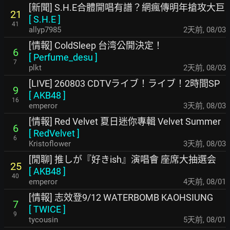
[新聞] S.H.E合體開唱有譜？網瘋傳明年搶攻大巨
21
[
S.H.E
]
41
allyp7985
2天前
,
08/03
[情報] ColdSleep 台湾公開決定！
6
[
Perfume_desu
]
7
plkt
2天前
,
08/03
[LIVE] 260803 CDTVライブ！ライブ！2時間SP
9
[
AKB48
]
16
emperor
3天前
,
08/03
[情報] Red Velvet 夏日迷你專輯 Velvet Summer
6
[
RedVelvet
]
6
Kristoflower
3天前
,
08/03
[閒聊] 推しが『好きish』演唱會 座席大抽選会
25
[
AKB48
]
40
emperor
4天前
,
08/01
[情報] 志效登9/12 WATERBOMB KAOHSIUNG
7
[
TWICE
]
9
tycousin
5天前
,
08/01