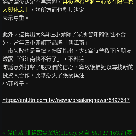
過討論後決定不再續約，
具俊曄希望將重心放在陪伴家
人與休息上
，診所方面也對其決定

表示尊重。

此外，還傳出大S與汪小菲除了眾所皆知的個性不合
外，當年汪小菲旗下品牌「俏江南」

上市失敗也是重傷。傳聞指出，大S當時曾私下向朋友
透露「俏江南快不行了」，不料這

句話意外打擊了股東們的信心，導致後續難以尋找新的
投資人合作，此舉惹火了張蘭與汪

小菲母子。

https://ent.ltn.com.tw/news/breakingnews/5497647
※ 發信站: 批踢踢實業坊(ptt.cc), 來自: 59.127.163.9 (臺