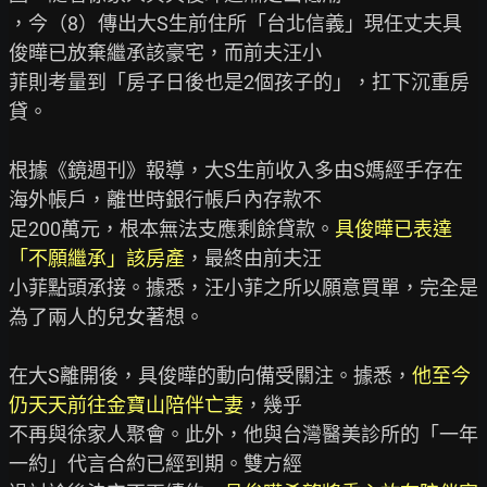
，今（8）傳出大S生前住所「台北信義」現任丈夫具
俊曄已放棄繼承該豪宅，而前夫汪小

菲則考量到「房子日後也是2個孩子的」，扛下沉重房
貸。

根據《鏡週刊》報導，大S生前收入多由S媽經手存在
海外帳戶，離世時銀行帳戶內存款不

足200萬元，根本無法支應剩餘貸款。
具俊曄已表達
「不願繼承」該房產
，最終由前夫汪

小菲點頭承接。據悉，汪小菲之所以願意買單，完全是
為了兩人的兒女著想。

在大S離開後，具俊曄的動向備受關注。據悉，
他至今
仍天天前往金寶山陪伴亡妻
，幾乎

不再與徐家人聚會。此外，他與台灣醫美診所的「一年
一約」代言合約已經到期。雙方經
