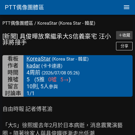
PTT
偶像團體區
PTT偶像團體區
/
KoreaStar (Korea Star - 韓星)
[新聞] 具俊曄放棄繼承大S信義豪宅 汪小
＋收藏
菲將接手
分享
看板
KoreaStar
(Korea Star - 韓星)
作者
kadar
(卡卡達達)
時間
4周前
(2026/07/08 05:26)
推噓
5
(
5
推
0
噓
5
→
)
留言
10則, 5人
參與
討論串
1/1
自由時報 記者傅茗渝

「大S」徐熙媛去年2月於日本病逝，消息震驚演藝
圈。隨著徐家人與具俊曄逐漸走出低潮
