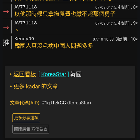
4周前
, 8
AV771118
07/09 01:15,
F
→
以他那時候只拿撫養費也繳不起那個房子
4周前
, 9
AV771118
07/09 01:15,
F
→
。
3周前
, 10
Keney99
07/10 10:58,
F
推
韓國人真沒毛病中國人問題多多
‣
返回看板
[
KoreaStar
]
韓國
‣
更多 kadar 的文章
文章代碼(AID):
#1gJTzkGG
(KoreaStar)
更多分享選項
關閉廣告 方便截圖