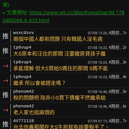
灣)

※ 文章網址: 
https://www.ptt.cc/bbs/KoreaStar/M.178
3488366.A.410.html
4周前
, 1
wsxcdsvv
07/08 15:26,
F
推
兩個中國人都有問題 只有韓國人沒毛病
4周前
, 2
tp6vup4
07/08 16:22,
F
推
大S原本和汪住的那間 汪要繳房貸孩子繼
4周前
, 3
tp6vup4
07/08 16:23,
F
→
承能理解 但大S買給S媽住的那間 S媽不能
4周前
, 4
tp6vup4
07/08 16:23,
F
→
繼承 所以會被趕走嗎？
4周前
, 5
phenom42
07/08 16:46,
F
推
稅的問題吧 除非小S買下債權不然繼承給
4周前
, 6
phenom42
07/08 16:46,
F
→
老人家也挺麻煩的
4周前
, 7
AV771118
07/09 01:15,
F
推
台北信義那間在大S生前就有說要脫手了，