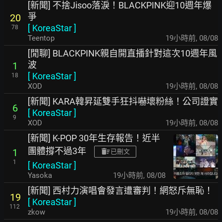
[新聞] 不捨Jisoo落淚！BLACKPINK迎10週年爆
爭
20
[
KoreaStar
]
78
Teentop
19小時前
,
08/08
[閒聊] BLACKPINK親自開直播針對這次10週年風
波
1
[
KoreaStar
]
18
XOD
19小時前
,
08/08
[新聞] KARA韓昇延雙手狂抖嚇壞粉絲！公司證實
6
[
KoreaStar
]
9
XOD
19小時前
,
08/08
[新聞] K-POP 30年生存報告！近半
團體撐不過3年
1
已刪文
1
[
KoreaStar
]
Yasoka
19小時前
,
08/08
[新聞] 西村力演唱會發言遭審判！網怒斥無恥！
19
[
KoreaStar
]
112
zkow
19小時前
,
08/08