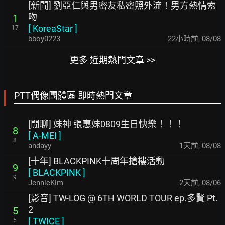
[新聞] 劉亞仁與男密友私密照外流！男方熱情索
吻
1
[
KoreaStar
]
17
bboy0223
22小時前
,
08/08
更多 近期熱門文章 >>
PTT偶像團體區 即時熱門文章
[閒聊] 妹神 張惠妹0809生日快樂！！！
8
[
A-MEI
]
8
andayy
1天前
,
08/08
[十年] BLACKPINK十周年搶樓活動
9
[
BLACKPINK
]
9
JennieKim
2天前
,
08/06
[影音] TW-LOG @ 6TH WORLD TOUR ep.多賢 Pt.
2
5
[
TWICE
]
5