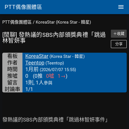
PTT
偶像團體區
PTT偶像團體區
/
KoreaStar (Korea Star - 韓星)
[閒聊] 發熱議的SBS內部頒獎典禮「跳過
＋收藏
林智妍事
分享
看板
KoreaStar
(Korea Star - 韓星)
作者
Teentop
(Teentop)
時間
1月前
(2026/07/07 15:55)
推噓
0
(
0
推
0
噓
1
→
)
留言
1則, 1人
參與
討論串
1/1
發熱議的SBS內部頒獎典禮「跳過林智妍事件」
