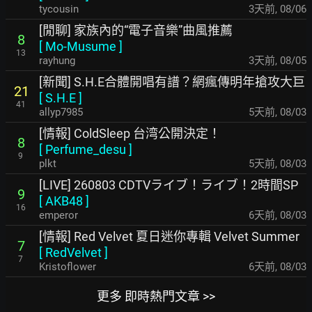
tycousin
3天前
,
08/06
[閒聊] 家族內的“電子音樂”曲風推薦
8
[
Mo-Musume
]
13
rayhung
3天前
,
08/05
[新聞] S.H.E合體開唱有譜？網瘋傳明年搶攻大巨
21
[
S.H.E
]
41
allyp7985
5天前
,
08/03
[情報] ColdSleep 台湾公開決定！
8
[
Perfume_desu
]
9
plkt
5天前
,
08/03
[LIVE] 260803 CDTVライブ！ライブ！2時間SP
9
[
AKB48
]
16
emperor
6天前
,
08/03
[情報] Red Velvet 夏日迷你專輯 Velvet Summer
7
[
RedVelvet
]
7
Kristoflower
6天前
,
08/03
更多 即時熱門文章 >>