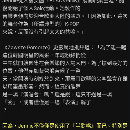
Jennie從人氣女團『BLACKPINK』展開職業生涯，隨
後開始了個人Solo活動。她製作的

音樂更傾向於迎合歐洲大陸的聽眾。正因為如此，這次
的舞台作為（所謂典型的）K-POP

來說，反而沒有引起太大的共鳴。」

《Zawsze Pomorze》更嚴厲地批評道：「為了能一睹
這位韓國明星的風采，年輕粉絲們從

中午就開始聚集在音樂節的入場大門。為了搶到最好的
位置，他們宛如紮營般苦候了一整

天，當開演時刻終於到來，那震耳欲聾的尖叫聲實在難
以用筆墨形容。然而，這真的能算

是一場『演唱會』嗎？還是說，這只不過是一場
『秀』，或者僅僅是一場『表演』罷了

？

因為，Jennie不僅僅是使用了『半對嘴』而已。特別是