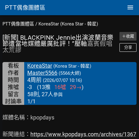
PTT
偶像團體區
PTT偶像團體區
/
KoreaStar (Korea Star - 韓星)
[新聞] BLACKPINK Jennie出演波蘭音樂
＋收藏
節遭當地媒體嚴厲批評！”壓軸
嘉賓假唱
分享
太荒謬
看板
KoreaStar
(Korea Star - 韓星)
作者
Master5566
(5566大師)
時間
4周前
(2026/07/07 10:16)
推噓
-3
(
13
推
16
噓
29
→
)
留言
58則, 27人
參與
討論串
1/1
媒體名稱：kpopdays

新聞連結：
https://www.kpopdays.com/archives/1367