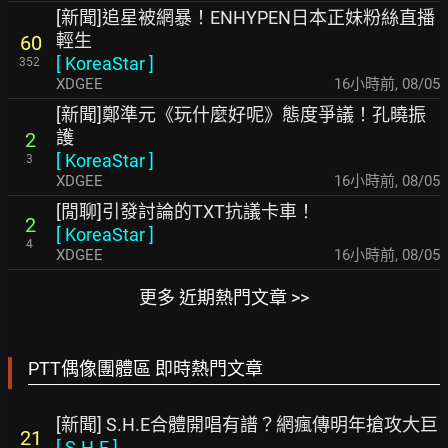
[新聞]追星被網暴！ENHYPEN日本正妹粉絲直播
輕生
60
[
KoreaStar
]
352
XDGEE
16小時前
,
08/05
[新聞]鄭準元《玩什麼好呢》態度爭議！孔曉振
護
2
[
KoreaStar
]
3
XDGEE
16小時前
,
08/05
[閒聊]引發討論的TXT抗議卡車！
2
[
KoreaStar
]
4
XDGEE
16小時前
,
08/05
更多 近期熱門文章 >>
PTT偶像團體區 即時熱門文章
[新聞] S.H.E合體開唱有譜？網瘋傳明年搶攻大巨
21
[
S.H.E
]