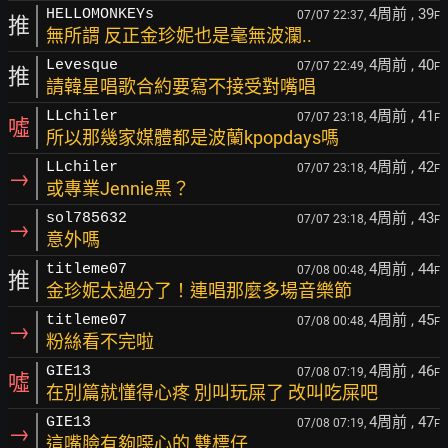
4周前
, 39
HELLOMONKEYs
07/07 22:37,
F
推
無所謂 反正金珍妮也是毫無波瀾..
4周前
, 40
Levesque
07/07 22:49,
F
推
請韓星唱歌合約要寫不接受對嘴唱
4周前
, 41
LLchiler
07/07 23:18,
F
噓
所以那幾家媒體都是波蘭kpopdays嗎
4周前
, 42
LLchiler
07/07 23:18,
F
→
或專業Jennie黑？
4周前
, 43
sol785632
07/07 23:18,
F
→
意外嗎
4周前
, 44
titleme07
07/08 00:48,
F
推
金珍妮太過分了！連唱那麼多場音樂節
4周前
, 45
titleme07
07/08 00:48,
F
→
粉絲看不完啦
4周前
, 46
GIE13
07/08 07:19,
F
噓
在別篇就懂得心疼 別叫玩屎了 改叫吃屎吧
4周前
, 47
GIE13
07/08 07:19,
F
→
這嘴臉有夠噁心的 雙標仔