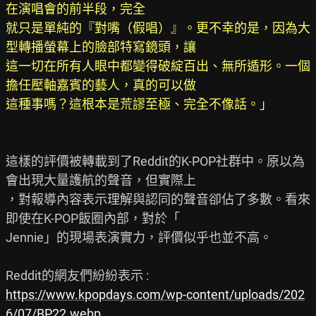
在演唱會的前半段，完全

就只是單純的『對嘴（假唱）』。更不幸的是，因為大
型轉播螢幕上的臉部特寫鏡頭，讓

這一切在所有人眼中都變得破綻百出、無所遁形。一個
擔任壓軸嘉賓的藝人，真的可以做

這種事嗎？這根本是荒謬至極、完全不像話。」
這樣的評價被轉載到了Reddit的K-POP社群中。原以為
會出現大量護航的聲音，但實際上

，對報導內容表示理解與認同的聲音卻佔了多數。看來
即使在K-POP飯圈內部，對於「

Jennie」的現場表演實力，評價似乎也並不高。

https://www.kpopdays.com/wp-content/uploads/202
6/07/BP22.webp