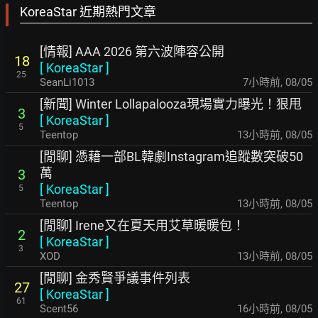
KoreaStar 近期熱門文章
[情報] AAA 2026 第六波陣容公開
18
[
KoreaStar
]
25
SeanLi1013
7小時前
,
08/05
[新聞] Winter Lollapalooza現場實力曝光！狠甩
3
[
KoreaStar
]
5
Teentop
13小時前
,
08/05
[閒聊] 憑藉一部BL韓劇Instagram追蹤數突破50
萬
3
[
KoreaStar
]
5
Teentop
13小時前
,
08/05
[閒聊] Irene又在夏天用艾草暖暖包！
2
[
KoreaStar
]
3
XOD
13小時前
,
08/05
[閒聊] 金秀賢爭議事件列表
27
[
KoreaStar
]
61
Scent56
16小時前
,
08/05