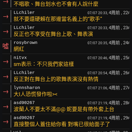
→
不唱歌、舞台划水也不會有人說什麼
4周前
, 22
LLchiler
07/07 20:33,
F
→
就不要還硬賴在那邊當名義上的“歌手”
4周前
, 23
LLchiler
07/07 20:33,
F
→
反正也不享受在舞台上歌、舞表演
4周前
, 24
rosybrown
07/07 20:35,
F
噓
網紅
4周前
, 25
nitvx
07/07 20:46,
F
→
sm表示：不只我們家這樣
4周前
, 26
LLchiler
07/07 20:54,
F
→
反正對在舞台上的歌舞表演沒有熱情
4周前
, 27
lynnsharon
07/07 21:06,
F
→
大I人恐慌發作啦><
4周前
, 28
asd90267
07/07 21:19,
F
→
波蘭人不要太不滿@@ 妮要是有帶外套上台
4周前
, 29
asd90267
07/07 21:19,
F
→
直接整個人蓋住給你看 對嘴已很給面子了