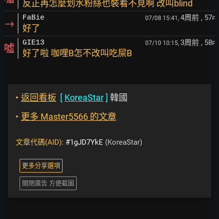
反正再怎麼划水粉絲也裝看不見啊 改叫blind
4周前
, 57
FaBie
07/08 15:41,
F
→
好了
3周前
, 58
GIE13
07/10 10:15,
F
噓
好了啦 咖哩B怎不改叫吃屎B
‣
返回看板
[
KoreaStar
]
韓國
‣
更多 Master5566 的文章
文章代碼(AID):
#1gJD7YkE
(KoreaStar)
更多分享選項
關閉廣告 方便截圖