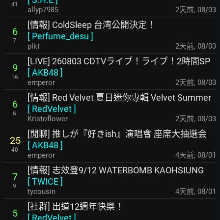
41
allyp7985
2天前
,
08/03
[情報] ColdSleep 台湾公開決定！
6
[
Perfume_desu
]
7
plkt
2天前
,
08/03
[LIVE] 260803 CDTVライブ！ライブ！2時間SP
9
[
AKB48
]
16
emperor
2天前
,
08/03
[情報] Red Velvet 夏日迷你專輯 Velvet Summer
6
[
RedVelvet
]
6
Kristoflower
2天前
,
08/03
[閒聊] 推しが『好きish』演唱會 座席大抽選会
25
[
AKB48
]
40
emperor
4天前
,
08/01
[情報] 志效登9/12 WATERBOMB KAOHSIUNG
7
[
TWICE
]
9
tycousin
4天前
,
08/01
[社群] 出道12週年快樂！
5
[
RedVelvet
]