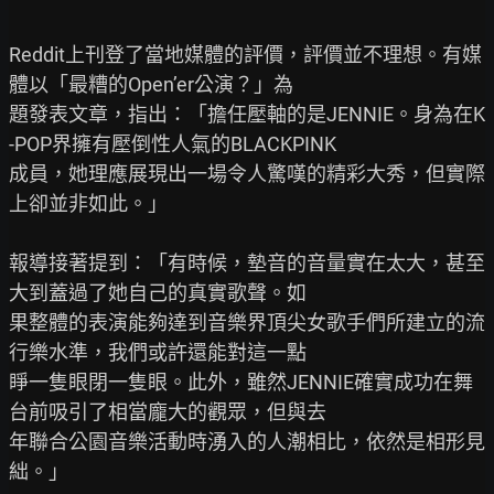
Reddit上刊登了當地媒體的評價，評價並不理想。有媒
體以「最糟的Open’er公演？」為

題發表文章，指出：「擔任壓軸的是JENNIE。身為在K
-POP界擁有壓倒性人氣的BLACKPINK

成員，她理應展現出一場令人驚嘆的精彩大秀，但實際
上卻並非如此。」

報導接著提到：「有時候，墊音的音量實在太大，甚至
大到蓋過了她自己的真實歌聲。如

果整體的表演能夠達到音樂界頂尖女歌手們所建立的流
行樂水準，我們或許還能對這一點

睜一隻眼閉一隻眼。此外，雖然JENNIE確實成功在舞
台前吸引了相當龐大的觀眾，但與去

年聯合公園音樂活動時湧入的人潮相比，依然是相形見
絀。」
