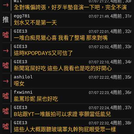
4周前
, 30
Wil
07/07 21:27,
F
→
全對嘴偏誇張，好歹半墊音演一下吧，完全不演
4周前
, 31
egg781
07/07 21:49,
F
推
划水又不是第一天
4周前
, 32
GIE13
07/07 22:01,
F
噓
一堆白痴見獵心喜 我看了整場 那來對嘴
4周前
, 33
GIE13
07/07 22:02,
F
→
這時KPOPDAYS又可信了
4周前
, 34
GIE13
07/07 22:10,
F
噓
新聞寫屎好吃 這些人我看也是吃的好開心
4周前
, 35
ashilol
07/07 22:22,
F
→
噁女
4周前
, 36
fxwinni
07/07 22:23,
F
噓
能罵珍妮 屎也好吃
4周前
, 37
GIE13
07/07 22:24,
F
噓
B站跟YT一堆飯拍可以求證 寧願當低能兒
4周前
, 38
GIE13
07/07 22:32,
F
噓
這些人大概跟聽玻璃睪丸幹狗屁眼受眾一樣