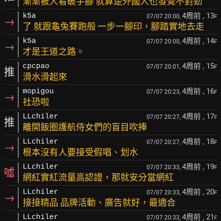
漸漸被人看破手腳 就算是外國人也發覺不對勁
4周前
, 13
k5a
07/07 20:00,
F
→
了 就跟龜兔賽跑般 一步一腳印，腳踏實地去走
4周前
, 14
k5a
07/07 20:00,
F
→
才是王道之路。
4周前
, 15
cpcpao
07/07 20:01,
F
推
滑水滑起來
4周前
, 16
mopigou
07/07 20:23,
F
→
社恐啦
4周前
, 17
LLchiler
07/07 20:27,
F
推
離開飯圈護航侍女們的盲目吹捧
4周前
, 18
LLchiler
07/07 20:27,
F
→
根本沒有人要接受假唱、划水
4周前
, 19
LLchiler
07/07 20:33,
F
噓
網紅實紅流量高認證，那就安分當網紅
4周前
, 20
LLchiler
07/07 20:33,
F
→
接接精品 品牌活動、廣告就好，最適合
4周前
, 21
LLchiler
07/07 20:33,
F