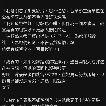
「我剛剛看了那支影片，忍不住想，音樂節主辦單位在
公布陣容之前都不會先做好功課嗎

？我知道她很紅，專輯也不錯，但作為一個表演者，說
實話真的很微妙。更讓人鬱悶的是

，這類藝人都已經出道快10年了，卻一點都不想改
進。因為她們知道，不管品質多糟，粉

絲都會照單全收、盲目護航。」

「說真的，如果她舞蹈跳得超級好，墊音開很大或許還
能被原諒，但她的舞蹈也沒有那麼

好啊。背景舞者們跳得非常棒，在她周圍努力起舞，但
她自己卻沒怎麼跳，這點一眼就看

穿了。」

「Jennie？表現不如預期？（這就像叉子出現在廚房一