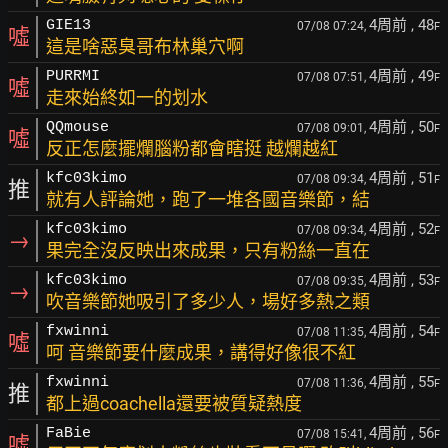
4周前
, 48
GIE13
07/08 07:24,
F
噓
這是啥惡臭哥布林巢穴啊
4周前
, 49
PURRMI
07/08 07:51,
F
噓
走來始終如一的划水
4周前
, 50
QQmouse
07/08 09:01,
F
噓
反正怎麼擺爛腦粉都會瞎挺 越爛越紅
4周前
, 51
kfc03kimo
07/08 09:34,
F
推
就有人評論她，跑了一堆各國音樂節，結
4周前
, 52
kfc03kimo
07/08 09:34,
F
→
果完全沒反映出來成果，只有粉絲一直在
4周前
, 53
kfc03kimo
07/08 09:35,
F
→
吹音樂節她吸引了多少人，場好多熱之類
4周前
, 54
fxwinni
07/08 11:35,
F
噓
呵 音樂節要什麼成果，講得好像很不紅
4周前
, 55
fxwinni
07/08 11:36,
F
推
都上過coachella還要被質疑熱度
4周前
, 56
FaBie
07/08 15:41,
F
噓