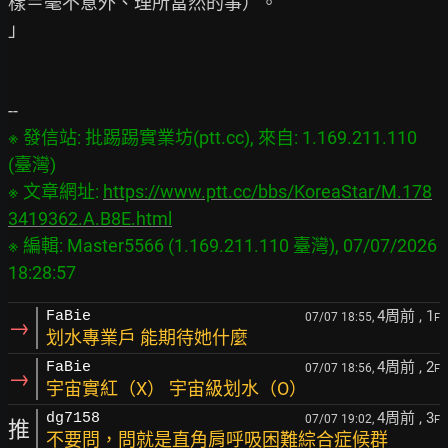
樣＝毫不意外、理所當然的事）。

」

※ 發信站: 批踢踢實業坊(ptt.cc), 來自: 1.169.211.110 
(臺灣)

※ 文章網址: 
https://www.ptt.cc/bbs/KoreaStar/M.178
3419362.A.B8E.html
※ 編輯: Master5566 (1.169.211.110 臺灣), 07/07/2026 
4周前
, 1
FaBie
07/07 18:55,
F
→
划水專業戶 能期待她什麼
4周前
, 2
FaBie
07/07 18:56,
F
→
宇宙實紅（X） 宇宙級划水（O）
4周前
, 3
dg7158
07/07 19:02,
F
推
不要問，問就是直角肩呼吸困難綜合症候群