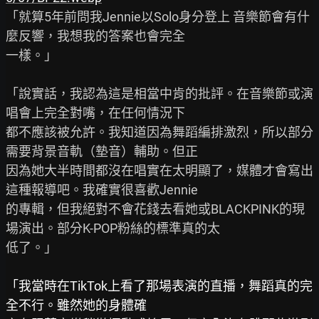
「就算5年前問我Jennie以Solo身分登上 音樂節會有什
麼反響，我想我的答案也會完全

一樣。」

「說實話，我認為這是相當中肯的批評。在音樂節或演
唱會上完全對嘴，在任何情況下

都不應該被允許。我知道因為舞蹈編排激烈，所以部分
需要背景音軌（墊音）輔助。但正

因為她大半時間都沒在唱實在太明顯了，媒體才會寫出
這種報導吧。我確實很喜歡Jennie

的專輯，但我絕對不會花錢去看她或BLACKPINK的現
場演出。部分K-POP粉絲的標準真的太

低了。」

「我當時在TikTok上看了那場表演的直播，舞蹈真的完
全不行。雖然她的身體確
