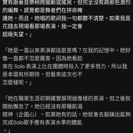
實有跟著音樂稍微擺動或搖晃，但完全沒有跳那些激烈
的編舞。感覺都是舞者們在拼命掩

護她。而且，她唱的歌詞我一句都聽不清楚。如果我是
花錢去現場看那場表演，我一定會

超級失望。」
「她是一直以來表演都這麼差嗎？在我的記憶中，她好
像一直都不怎麼厲害。因為她看起

來在 Solo 表演上比在團體時投入了更多努力，所以我
原本還有所期待，但看來這次也不

怎麼樣呢。」

「她在職業生涯初期確實展現過像樣的表演，但之後就
開始懈怠了。她已經沒有那種飢渴

精神（企圖心）。如果她有的話，她就會去鍛鍊出能夠
完成Solo歌手應有表演水準的體能

。」
