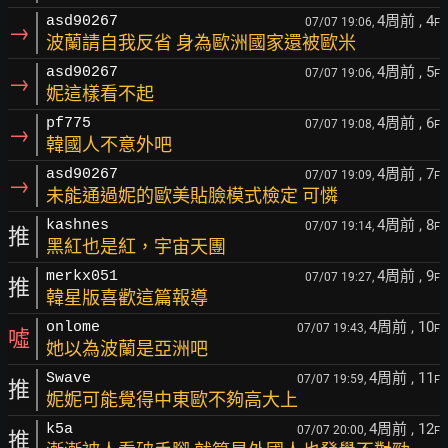
4周前
, 4
asd90267
07/07 19:06,
F
→
波蘭請自我反省 身為歐洲國家還被歐米
4周前
, 5
asd90267
07/07 19:06,
F
→
妮這樣看不起
4周前
, 6
pf775
07/07 19:08,
F
→
韓國人不意外吧
4周前
, 7
asd90267
07/07 19:09,
F
→
未能通過妮的歐美貼臉模式檢定 可憐
4周前
, 8
kashnes
07/07 19:14,
F
推
黑紅也是紅，宇宙天團
4周前
, 9
merkx051
07/07 19:27,
F
推
韓星版喜歡這篇報導
4周前
, 10
onlome
07/07 19:43,
F
噓
她以為波蘭是亞洲吧
4周前
, 11
Swave
07/07 19:59,
F
推
妮妮可能覺得中東歐不夠高大上
4周前
, 12
k5a
07/07 20:00,
F
推