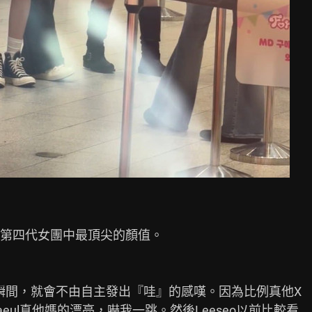
第四代女團中最頂尖的顏值。

瞬間，就會不由自主發出『哇』的感嘆。因為比例真他X

ul真他媽的漂亮，嚇我一跳。然後Leeseo以前比較看
