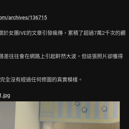
com/archives/136715
上關於女團IVE的文章引發瘋傳，累積了超過7萬2千次的觀

覺落差往往會在網路上引起軒然大波，但這張照片卻獲得

完全沒有經過任何修圖的真實模樣。

1.jpg