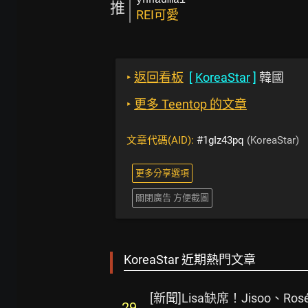
ynnadmai
推
REI可愛
‣
返回看板
[
KoreaStar
]
韓國
‣
更多 Teentop 的文章
文章代碼(AID):
#1gIz43pq
(KoreaStar)
更多分享選項
關閉廣告 方便截圖
KoreaStar 近期熱門文章
[新聞]Lisa缺席！Jisoo、Ro
29