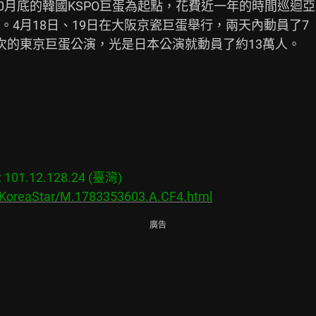
0月底的韓國KSPO巨蛋為起點，花費近一年的時間巡迴亞

4月18日、19日在大阪京瓷巨蛋舉行，兩天內動員了7

次的東京巨蛋公演，光是日本公演就動員了約13萬人。

01.12.128.24 (臺灣)

s/KoreaStar/M.1783353603.A.CF4.html
廣告