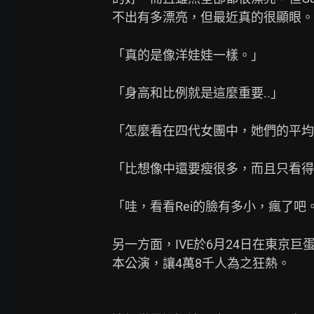
不出有多漂亮，但最近真的很顯眼。
「真的是像洋娃娃一樣。」

「身高和比例就是這麼重要..」

「怎麼看在四代女團中，她們的平均
「比想像中還要瘦很多，而且只看得
「哇，看看Rei的臉有多小，瘋了吧。
另一方面，IVE於6月24日在東京巨蛋舉行了「
本公演，讓4萬8千人為之狂熱。
