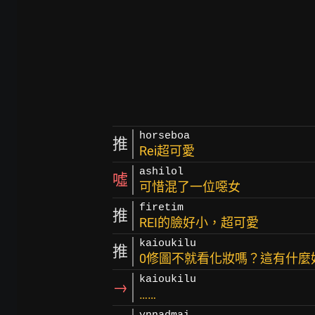
horseboa
推
Rei超可愛
ashilol
噓
可惜混了一位噁女
firetim
推
REI的臉好小，超可愛
kaioukilu
推
0修圖不就看化妝嗎？這有什麼
kaioukilu
→
……