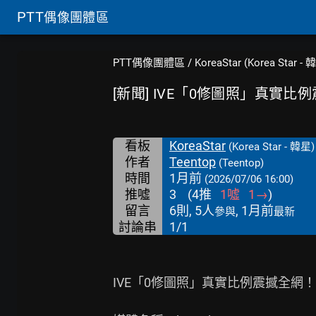
PTT
偶像團體區
PTT偶像團體區
/
KoreaStar (Korea Star - 
[新聞] IVE「0修圖照」真實
看板
KoreaStar
(Korea Star - 韓星)
作者
Teentop
(Teentop)
時間
1月前
(2026/07/06 16:00)
推噓
3
(
4
推
1
噓
1
→
)
留言
6則, 5人
, 1月前
參與
最新
討論串
1/1
IVE「0修圖照」真實比例震撼全網