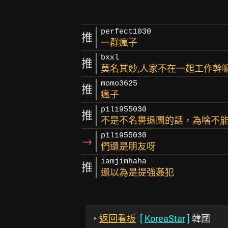
perfect1030
推
一群瘋子
bxxl
推
莫名其妙,人家不在一起工作幹
momo3625
推
瘋子
pili955030
推
不是不名譽退團的話，為啥不
pili955030
→
們還是朋友呀
iamjimhaha
推
還以為是提強姦犯
‣
返回看板
[
KoreaStar
]
韓國