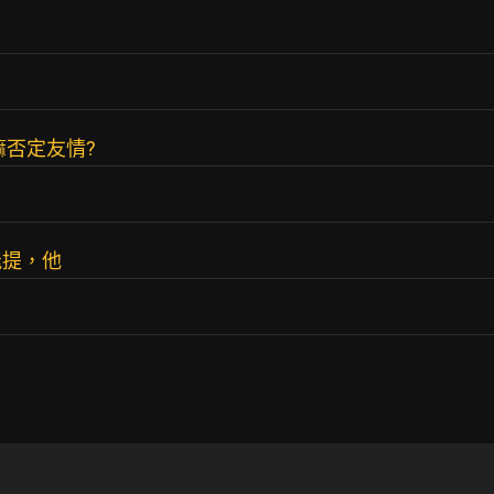
嘛否定友情?
能提，他