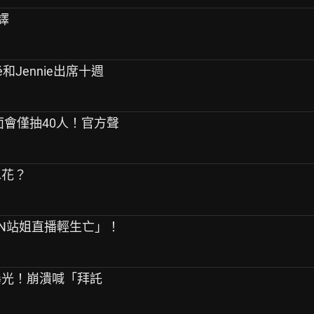
譯
sé和Jennie出席十週
年見面會僅抽40人！官方聲
水花？
PEN站姐直播輕生亡」！
音曝光！崩潰喊「拜託