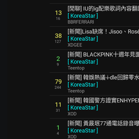
[閒聊] IU的ig配樂歌詞內容翻
13
[
KoreaStar
]
16
BBRFERRARI
[新聞]Lisa缺席！Jisoo、Ro
38
[
KoreaStar
]
127
XDGEE
[新聞] BLACKPINK十週
2
[
KoreaStar
]
9
Teentop
[新聞] 韓娛熱議-i-dle回歸零
79
[
KoreaStar
]
244
Teentop
[新聞] 韓國警方證實ENHY
11
[
KoreaStar
]
31
XOD
[新聞] 黃晸珉77通電話錄
1
[
KoreaStar
]
4
XOD