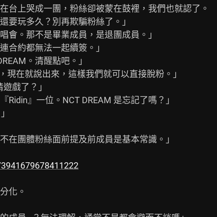
在台上哭成一團，粉絲卻被蒙在鼓裡，我們也就認了。

還要玩多久？別再欺騙粉絲了。」

唱會。那不是畢業成員，是退團成員。」

連合約都無法一起續簽。」

 DREAM。清醒點吧。」

AM，現在就說出來，這樣我們就可以直接脫粉。」

情遊戲了？」

din』一位。NCT DREAM 是忘記了嗎？」

」

不在團體粉絲面前提及前成員是基本常識。」

2073941679678411222
分化。
