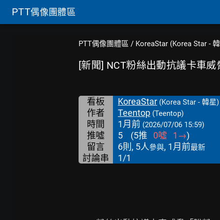
PTT
偶像團體區
PTT偶像團體區
/
KoreaStar (Korea Star - 
[新聞] NCT粉絲出動抗議卡車
看板
KoreaStar
(Korea Star - 韓星)
作者
Teentop
(Teentop)
時間
1月前
(2026/07/06 15:59)
推噓
5
(
5
推
0
噓
1
→
)
留言
6則, 5人
, 1月前
參與
最新
討論串
1/1