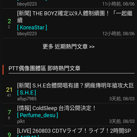
bboy0223
11小時前
,
08/06
[新聞] THE BOYZ確定以9人體制續團！「一起繼
續
2
[
KoreaStar
]
2
bboy0223
12小時前
,
08/06
更多 近期熱門文章 >>
PTT偶像團體區 即時熱門文章
[新聞] S.H.E合體開唱有譜？網瘋傳明年搶攻大巨
21
[
S.H.E
]
41
allyp7985
3天前
,
08/03
[情報] ColdSleep 台湾公開決定！
7
[
Perfume_desu
]
8
plkt
3天前
,
08/03
[LIVE] 260803 CDTVライブ！ライブ！2時間SP
9