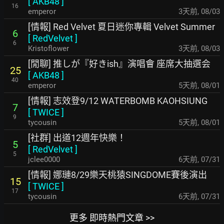
[
AKB48
]
16
emperor
3天前
,
08/03
[情報] Red Velvet 夏日迷你專輯 Velvet Summer
6
[
RedVelvet
]
6
Kristoflower
3天前
,
08/03
[閒聊] 推しが『好きish』演唱會 座席大抽選会
25
[
AKB48
]
40
emperor
5天前
,
08/01
[情報] 志效登9/12 WATERBOMB KAOHSIUNG
7
[
TWICE
]
9
tycousin
5天前
,
08/01
[社群] 出道12週年快樂！
5
[
RedVelvet
]
5
jclee0000
6天前
,
07/31
[情報] 娜璉8/29樂天桃猿SINGDOME賽後演出
15
[
TWICE
]
17
tycousin
6天前
,
07/31
更多 即時熱門文章 >>