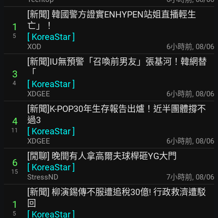
[新聞] 韓國警方證實ENHYPEN站姐直播輕生
亡」！
1
[
KoreaStar
]
5
XOD
6小時前
,
08/06
[新聞]IU無預警「召喚前男友」張基河！韓網替
「
3
[
KoreaStar
]
4
XDGEE
6小時前
,
08/06
[新聞]K-POP30年生存報告出爐！近半團體撐不
過3
4
[
KoreaStar
]
11
XDGEE
6小時前
,
08/06
[閒聊] 晚間有人拿高爾夫球桿砸YG大門
6
[
KoreaStar
]
15
StressND
7小時前
,
08/06
[新聞] 柳演錫傳不服遭追稅30億! 行政救濟遭駁
回
1
[
KoreaStar
]
5