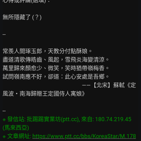
心得或評論(選填)：

無所隱藏了 (？)

--

常羨人間琢玉郎，天教分付點酥娘。

盡道清歌傳皓齒、風起，雪飛炎海變清涼。

萬里歸來顏愈少、微笑，笑時猶帶嶺梅香。

試問嶺南應不好，卻道：此心安處是吾鄉。

　　　　　　　　　　　　　　——【北宋】蘇軾《定
風波・南海歸贈王定國侍人寓娘》

※ 發信站: 批踢踢實業坊(ptt.cc), 來自: 180.74.219.45 
(馬來西亞)

※ 文章網址: 
https://www.ptt.cc/bbs/KoreaStar/M.178