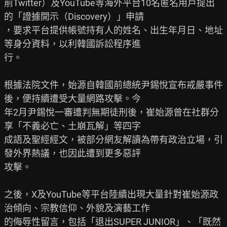
前Twitter）及YouTube等海外平台10名匿名用戶提出
的「證據開示（Discovery）」申請

，要求平台提供帳號持有人的姓名、出生年月日、地址
等身分資料，以利韓國訴訟程序進

行。

根據法院文件，始源自韓國前總統尹錫悅宣布戒嚴事件
後，便持續遭受大量網路攻擊。今

年2月尹錫悅一審遭判無期徒刑後，崔始源曾在社群分
享「不義必亡、土崩瓦解」等四字

成語及聖經經文，被部分網友解讀為帶有政治立場，引
發外界熱議，也因此遭到更多惡評

攻擊。

之後，X及YouTube等平台陸續出現大量針對崔始源政
治傾向、宗教信仰、外貌及演藝工作

的侮辱性留言，包括「退出SUPER JUNIOR」、「既然