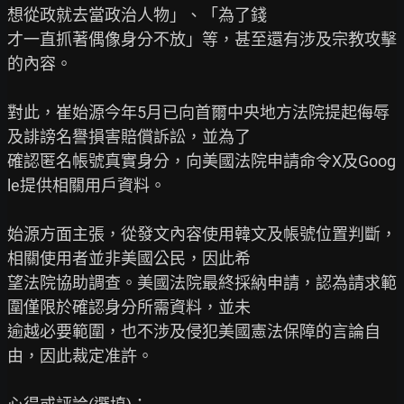
想從政就去當政治人物」、「為了錢

才一直抓著偶像身分不放」等，甚至還有涉及宗教攻擊
的內容。

對此，崔始源今年5月已向首爾中央地方法院提起侮辱
及誹謗名譽損害賠償訴訟，並為了

確認匿名帳號真實身分，向美國法院申請命令X及Goog
le提供相關用戶資料。

始源方面主張，從發文內容使用韓文及帳號位置判斷，
相關使用者並非美國公民，因此希

望法院協助調查。美國法院最終採納申請，認為請求範
圍僅限於確認身分所需資料，並未

逾越必要範圍，也不涉及侵犯美國憲法保障的言論自
由，因此裁定准許。
