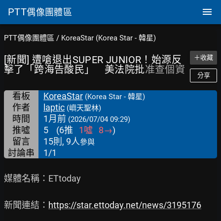
PTT
偶像團體區
PTT偶像團體區
/
KoreaStar (Korea Star - 韓星)
[新聞] 遭嗆退出SUPER JUNIOR！始源反
＋收藏
擊了「跨海告酸民」 美法院批
准查個資
分享
看板
KoreaStar
(Korea Star - 韓星)
作者
laptic
(嶼天聖林)
時間
1月前
(2026/07/04 09:29)
推噓
5
(
6
推
1
噓
8
→
)
留言
15則, 9人
參與
討論串
1/1
媒體名稱：ETtoday

新聞連結：
https://star.ettoday.net/news/3195176