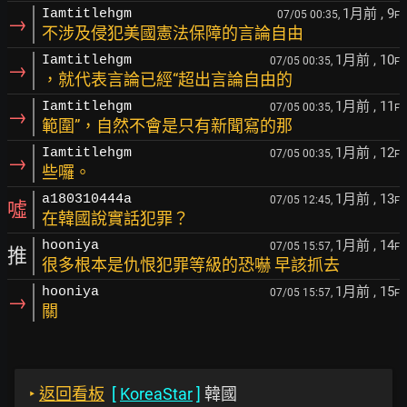
1月前
, 9
Iamtitlehgm
07/05 00:35,
F
→
不涉及侵犯美國憲法保障的言論自由
1月前
, 10
Iamtitlehgm
07/05 00:35,
F
→
，就代表言論已經“超出言論自由的
1月前
, 11
Iamtitlehgm
07/05 00:35,
F
→
範圍”，自然不會是只有新聞寫的那
1月前
, 12
Iamtitlehgm
07/05 00:35,
F
→
些囉。
1月前
, 13
a180310444a
07/05 12:45,
F
噓
在韓國說實話犯罪？
1月前
, 14
hooniya
07/05 15:57,
F
推
很多根本是仇恨犯罪等級的恐嚇 早該抓去
1月前
, 15
hooniya
07/05 15:57,
F
→
關
‣
返回看板
[
KoreaStar
]
韓國