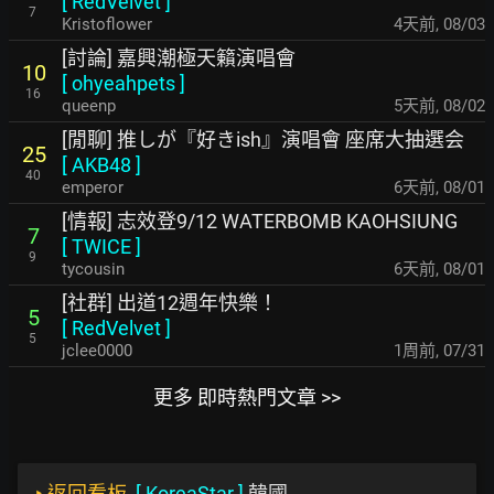
[
RedVelvet
]
7
Kristoflower
4天前
,
08/03
[討論] 嘉興潮極天籟演唱會
10
[
ohyeahpets
]
16
queenp
5天前
,
08/02
[閒聊] 推しが『好きish』演唱會 座席大抽選会
25
[
AKB48
]
40
emperor
6天前
,
08/01
[情報] 志效登9/12 WATERBOMB KAOHSIUNG
7
[
TWICE
]
9
tycousin
6天前
,
08/01
[社群] 出道12週年快樂！
5
[
RedVelvet
]
5
jclee0000
1周前
,
07/31
更多 即時熱門文章 >>
‣
返回看板
[
KoreaStar
]
韓國