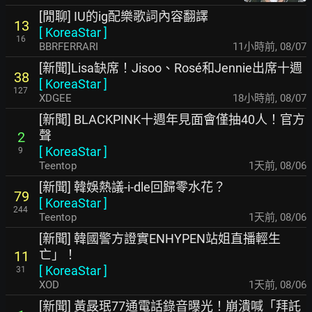
[閒聊] IU的ig配樂歌詞內容翻譯
13
[
KoreaStar
]
16
BBRFERRARI
11小時前
,
08/07
[新聞]Lisa缺席！Jisoo、Rosé和Jennie出席十週
38
[
KoreaStar
]
127
XDGEE
18小時前
,
08/07
[新聞] BLACKPINK十週年見面會僅抽40人！官方
聲
2
[
KoreaStar
]
9
Teentop
1天前
,
08/06
[新聞] 韓娛熱議-i-dle回歸零水花？
79
[
KoreaStar
]
244
Teentop
1天前
,
08/06
[新聞] 韓國警方證實ENHYPEN站姐直播輕生
亡」！
11
[
KoreaStar
]
31
XOD
1天前
,
08/06
[新聞] 黃晸珉77通電話錄音曝光！崩潰喊「拜託