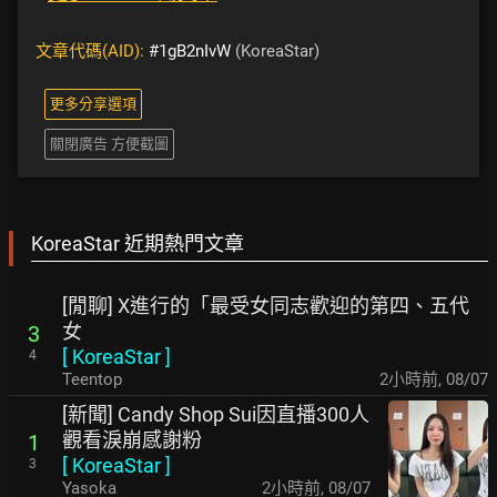
文章代碼(AID):
#1gB2nIvW
(KoreaStar)
更多分享選項
關閉廣告 方便截圖
KoreaStar 近期熱門文章
[閒聊] X進行的「最受女同志歡迎的第四、五代
女
3
[
KoreaStar
]
4
Teentop
2小時前
,
08/07
[新聞] Candy Shop Sui因直播300人
觀看淚崩感謝粉
1
[
KoreaStar
]
3
Yasoka
2小時前
,
08/07