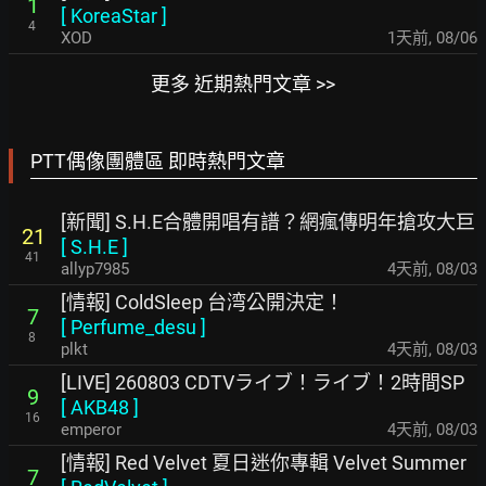
1
[
KoreaStar
]
4
XOD
1天前
,
08/06
更多 近期熱門文章 >>
PTT偶像團體區 即時熱門文章
[新聞] S.H.E合體開唱有譜？網瘋傳明年搶攻大巨
21
[
S.H.E
]
41
allyp7985
4天前
,
08/03
[情報] ColdSleep 台湾公開決定！
7
[
Perfume_desu
]
8
plkt
4天前
,
08/03
[LIVE] 260803 CDTVライブ！ライブ！2時間SP
9
[
AKB48
]
16
emperor
4天前
,
08/03
[情報] Red Velvet 夏日迷你專輯 Velvet Summer
7