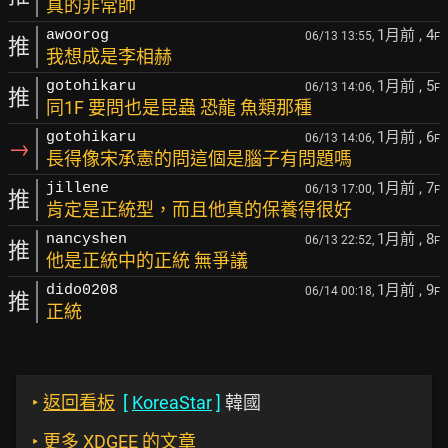
真的非常帥
1月前
, 4
awoorog
06/13 13:55,
F
推
我想成是李相赫
1月前
, 5
gotohikaru
06/13 14:06,
F
推
同1F 要問也是昆蟲 恐龍 魚類那種
1月前
, 6
gotohikaru
06/13 14:06,
F
→
長得像宋承憲的問這個是腦子有問題嗎
1月前
, 7
jillene
06/13 17:00,
F
推
肯定是正統型，而且他真的保養得很好
1月前
, 8
nancyshen
06/13 22:52,
F
推
他是正統中的正統 無爭議
1月前
, 9
dido0208
06/14 00:18,
F
推
正統
‣
返回看板
[
KoreaStar
]
韓國
‣
更多 XDGEE 的文章