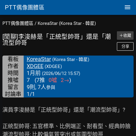
PTT
偶像團體區
PTT偶像團體區
/
KoreaStar (Korea Star - 韓星)
[閒聊]李浚赫是「正統型帥哥」還是「潮
＋收藏
流型帥哥
分享
看板
KoreaStar
(Korea Star - 韓星)
作者
XDGEE
(XDGEE)
時間
1月前
(2026/06/12 15:57)
推噓
7
(
7
推
0
噓
2
→
)
留言
9則, 7人
參與
討論串
1/1
演員李浚赫是「正統型帥哥」還是「潮流型帥哥」?

正統型帥哥: 五官標準、比例端正、耐看型、經典帥臉

潮流型帥哥: 比較偏氣質突出或氛圍型帥哥
