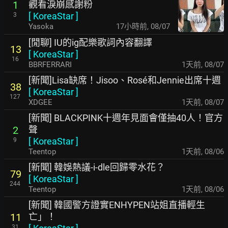
觀看淚崩感謝粉
1
[
KoreaStar
]
3
Yasoka
17小時前
,
08/07
[閒聊] IU的ig配樂歌詞內容翻譯
13
[
KoreaStar
]
16
BBRFERRARI
1天前
,
08/07
[新聞]Lisa缺席！Jisoo、Rosé和Jennie出席十週
38
[
KoreaStar
]
127
XDGEE
1天前
,
08/07
[新聞] BLACKPINK十週年見面會僅抽40人！官方
聲
2
[
KoreaStar
]
9
Teentop
1天前
,
08/06
[新聞] 韓娛熱議-i-dle回歸零水花？
79
[
KoreaStar
]
244
Teentop
1天前
,
08/06
[新聞] 韓國警方證實ENHYPEN站姐直播輕生
亡」！
11
31