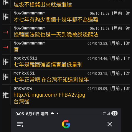
推
垃圾不槍斃出來就是繼續
1月前
, 8
NowQmmmmmmmm
06/10 12:53,
F
推
才七年有夠少關個十幾年都不為過難
1月前
, 9
NowQmmmmmmmm
06/10 12:53,
F
→
怪韓國法院也是一天到晚被說恐龍法
1月前
, 10
NowQmmmmmmmm
06/10 12:53,
F
→
官
1月前
, 11
pocky0511
06/10 14:46,
F
推
七年是韓國強盜傷害最低量刑
1月前
, 12
merkx051
06/10 23:15,
F
推
七年正常吧 在台灣不知道剩幾年
1月前
, 13
snownow
06/11 09:09,
F
推
http://i.imgur.com/lFhBA2v.jpg
台灣強