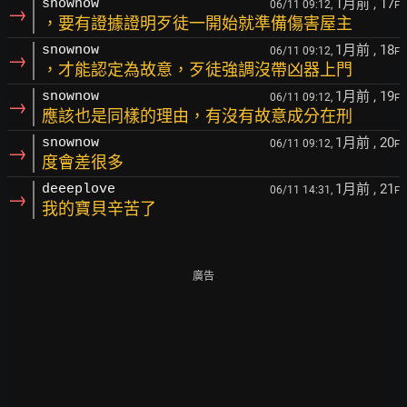
1月前
, 17
snownow
06/11 09:12,
F
→
，要有證據證明歹徒一開始就準備傷害屋主
1月前
, 18
snownow
06/11 09:12,
F
→
，才能認定為故意，歹徒強調沒帶凶器上門
1月前
, 19
snownow
06/11 09:12,
F
→
應該也是同樣的理由，有沒有故意成分在刑
1月前
, 20
snownow
06/11 09:12,
F
→
度會差很多
1月前
, 21
deeeplove
06/11 14:31,
F
→
我的寶貝辛苦了
廣告