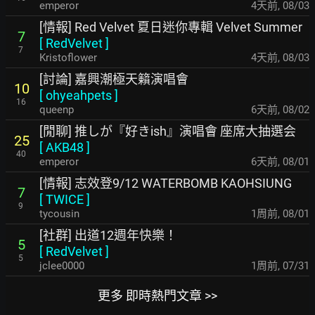
emperor
4天前
,
08/03
[情報] Red Velvet 夏日迷你專輯 Velvet Summer
7
[
RedVelvet
]
7
Kristoflower
4天前
,
08/03
[討論] 嘉興潮極天籟演唱會
10
[
ohyeahpets
]
16
queenp
6天前
,
08/02
[閒聊] 推しが『好きish』演唱會 座席大抽選会
25
[
AKB48
]
40
emperor
6天前
,
08/01
[情報] 志效登9/12 WATERBOMB KAOHSIUNG
7
[
TWICE
]
9
tycousin
1周前
,
08/01
[社群] 出道12週年快樂！
5
[
RedVelvet
]
5
jclee0000
1周前
,
07/31
更多 即時熱門文章 >>