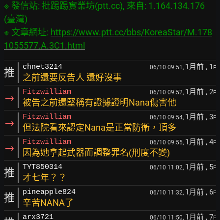
※ 發信站: 批踢踢實業坊(ptt.cc), 來自: 1.164.134.176 
(臺灣)

※ 文章網址: 
https://www.ptt.cc/bbs/KoreaStar/M.178
1055577.A.3C1.html
1月前
, 1
chnet3214
06/10 09:51,
F
推
之前還要反告人 還好沒事
1月前
, 2
Fitzwilliam
06/10 09:52,
F
→
被告之前還堅稱有證據證明Nana傷害他
1月前
, 3
Fitzwilliam
06/10 09:54,
F
→
但法院看來認定Nana是正當防衛，頂多
1月前
, 4
Fitzwilliam
06/10 09:55,
F
→
因為她拿起武器而調整罪名(刑度不變)
1月前
, 5
TYT850314
06/10 11:02,
F
推
才七年？？
1月前
, 6
pineapple824
06/10 11:32,
F
推
辛苦NANA了
1月前
, 7
arx3721
06/10 11:50,
F