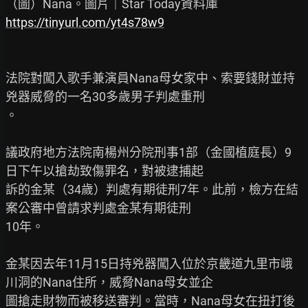
https://tinyurl.com/yt4s78w9
法院對闖入歌手兼演員Nana母女家中、索要錢財並持
兇器威脅的一名30多歲男子判處重刑

。

議政府地方法院南楊州分院刑事1部（金國植庭長）9
日下午以搶劫致傷罪名，對被逮捕起

訴的金某（34歲）判處有期徒刑7年。此前，檢方在結
案公審中曾請求判處金某有期徒刑

10年。

金某因去年11月15日持兇器闖入位於京畿道九里市峨
川洞的Nana住所，威脅Nana母女並企

圖搶走財物而被移送審判。當時，Nana母女在扭打後