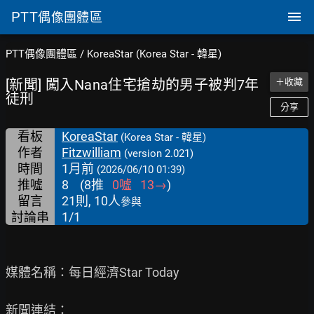
PTT
偶像團體區
PTT偶像團體區
/
KoreaStar (Korea Star - 韓星)
[新聞] 闖入Nana住宅搶劫的男子被判7年
＋收藏
徒刑
分享
看板
KoreaStar
(Korea Star - 韓星)
作者
Fitzwilliam
(version 2.021)
時間
1月前
(2026/06/10 01:39)
推噓
8
(
8
推
0
噓
13
→
)
留言
21則, 10人
參與
討論串
1/1
媒體名稱：每日經濟Star Today
