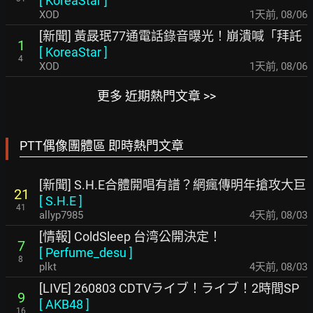
[
KoreaStar
]
XOD
1天前
,
08/06
[新聞] 黃晸珉77通電話錄音曝光！崩潰喊「拜託
1
[
KoreaStar
]
4
XOD
1天前
,
08/06
更多 近期熱門文章 >>
PTT偶像團體區 即時熱門文章
[新聞] S.H.E合體開唱有譜？網瘋傳明年搶攻大巨
21
[
S.H.E
]
41
allyp7985
4天前
,
08/03
[情報] ColdSleep 台湾公開決定！
7
[
Perfume_desu
]
8
plkt
4天前
,
08/03
[LIVE] 260803 CDTVライブ！ライブ！2時間SP
9
[
AKB48
]
16