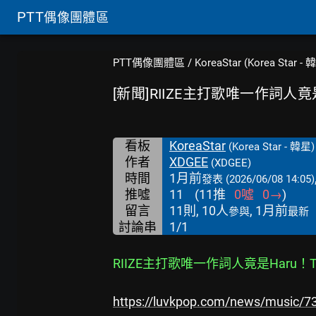
PTT
偶像團體區
PTT偶像團體區
/
KoreaStar (Korea Star - 
[新聞]RIIZE主打歌唯一作詞人竟是
看板
KoreaStar
(Korea Star - 韓星)
作者
XDGEE
(XDGEE)
時間
1月前
發表
(2026/06/08 14:05)
推噓
11
(
11
推
0
噓
0
→
)
留言
11則, 10人
, 1月前
參與
最新
討論串
1/1
RIIZE主打歌唯一作詞人竟是Haru！
https://luvkpop.com/news/music/7