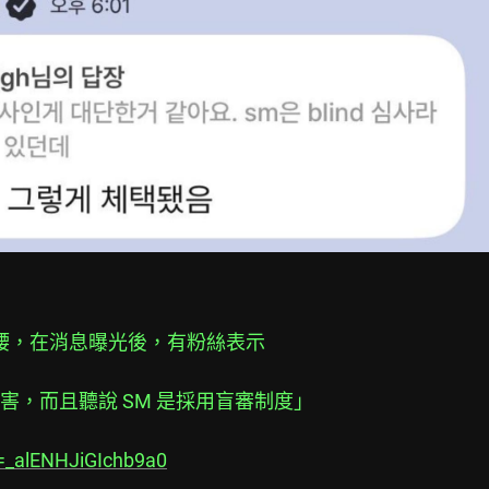
背後撐腰，在消息曝光後，有粉絲表示
，而且聽說 SM 是採用盲審制度」
=_alENHJiGIchb9a0