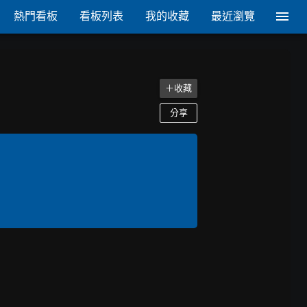
熱門看板
看板列表
我的收藏
最近瀏覽
＋收藏
分享