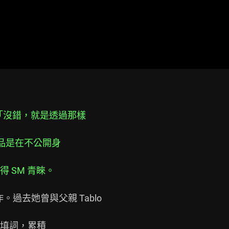
覆：「沒錯，就是透過那樣
作品是在不公開身
 SM 青睞。
過去她曾與父親 Tablo

〉填詞，累積
