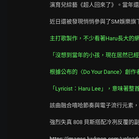
演育兒綜藝《超人回來了》。當年還是
近日還被發現悄悄參與了SM娛樂旗下人
主打歌製作，不少看著Haru長大的
「沒想到當年的小孩，現在居然已經
根據公布的〈Do Your Dance
「Lyricist：Haru Lee」，意味著
該曲融合嘻哈節奏與電子流行元素，
強烈失真 808 貝斯搭配冷冽反覆的
https://images.luvkpop.com/uploa