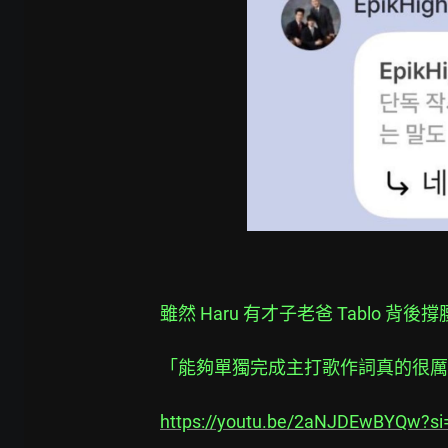
雖然 Haru 有才子老爸 Tablo 
「能夠單獨完成主打歌作詞真的很厲害
https://youtu.be/2aNJDEwBYQw?si