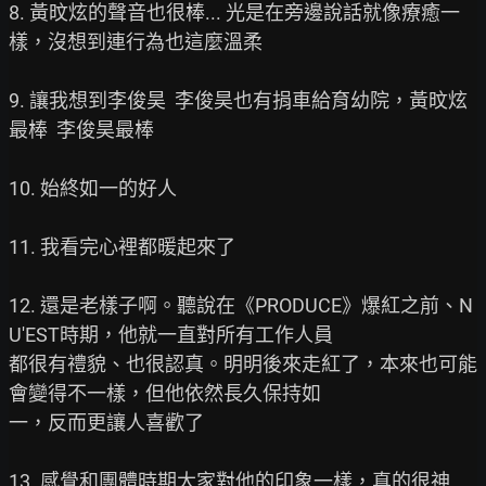
8. 黃旼炫的聲音也很棒... 光是在旁邊說話就像療癒一
樣，沒想到連行為也這麼溫柔

9. 讓我想到李俊昊  李俊昊也有捐車給育幼院，黃旼炫
最棒  李俊昊最棒

10. 始終如一的好人

11. 我看完心裡都暖起來了

12. 還是老樣子啊。聽說在《PRODUCE》爆紅之前、N
U'EST時期，他就一直對所有工作人員

都很有禮貌、也很認真。明明後來走紅了，本來也可能
會變得不一樣，但他依然長久保持如

一，反而更讓人喜歡了

13. 感覺和團體時期大家對他的印象一樣，真的很神