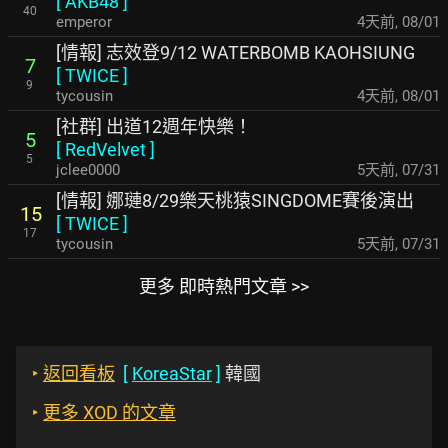
[
AKB48
]
40
emperor
4天前
,
08/01
[情報] 志效登9/12 WATERBOMB KAOHSIUNG
7
[
TWICE
]
9
tycousin
4天前
,
08/01
[社群] 出道12週年快樂！
5
[
RedVelvet
]
5
jclee0000
5天前
,
07/31
[情報] 娜璉8/29樂天桃猿SINGDOME賽後演出
15
[
TWICE
]
17
tycousin
5天前
,
07/31
更多 即時熱門文章 >>
‣
返回看板
[
KoreaStar
]
韓國
‣
更多 XOD 的文章