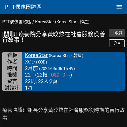
PTT
偶像團體區
PTT偶像團體區
/
KoreaStar (Korea Star - 韓星)
[閒聊] 療養院分享黃旼炫在社會服務役善
＋收藏
行故事！
分享
看板
KoreaStar
(Korea Star - 韓星)
作者
XOD
(XOD)
時間
2月前
(2026/06/06 15:49)
推噓
22
(
22
推
0
噓
0
→
)
留言
22則, 22人
參與
討論串
1/1
療養院護理組長分享黃旼炫在社會服務役時期的善行故
事！
