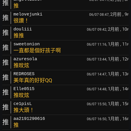
推
推
2月前
, 9
melovejunki
06/07 08:47,
F
推
很讚！
2月前
, 10
douliii
06/07 09:42,
F
推
推推
1月前
, 11
sweetonion
06/07 11:16,
F
推
一直都是個好孩子啊
1月前
, 12
azuresola
06/07 13:44,
F
推
推旼炫
1月前
, 13
REDROSES
06/07 14:47,
F
推
美年真的好好QQ
1月前
, 14
Elle0515
06/07 14:48,
F
推
推旼炫
1月前
, 15
ce1pisL
06/07 15:50,
F
推
推大頭！
1月前
, 16
aa2191290616
06/07 16:50,
F
推
推