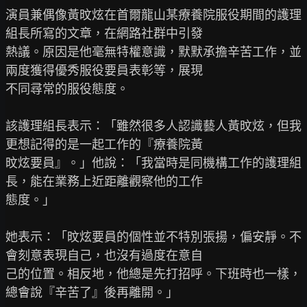
演員兼偶像黃旼炫在首爾龍山某療養院服役期間的護理
組長所寫的文章，在網路社群中引發

熱議。原因是他毫無特權意識，默默承擔辛苦工作，並
兩度獲得優秀服役要員表彰等，展現

不同尋常的服役態度。

該護理組長表示：「雖然很多人認識藝人黃旼炫，但我
更想記得的是一起工作的『療養院黃

旼炫要員』。」他說：「我當時是同機構工作的護理組
長，能在業務上近距離觀察他的工作

態度。」

她表示：「旼炫要員的個性並不特別張揚，偏安靜。不
會刻意表現自己，也沒有過度在意自

己的位置。相反地，他總是先打招呼。下班時也一樣，
總會說『辛苦了』後再離開。」
