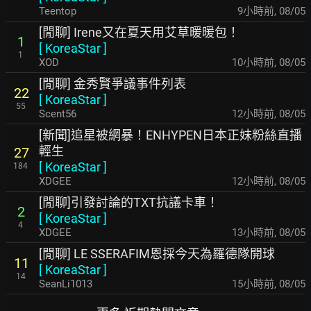
Teentop
9小時前
,
08/05
[閒聊] Irene又在夏天用艾草暖暖包！
1
[
KoreaStar
]
1
XOD
10小時前
,
08/05
[閒聊] 金秀賢爭議事件列表
22
[
KoreaStar
]
55
Scent56
12小時前
,
08/05
[新聞]追星被網暴！ENHYPEN日本正妹粉絲直播
輕生
27
[
KoreaStar
]
184
XDGEE
12小時前
,
08/05
[閒聊]引發討論的TXT抗議卡車！
2
[
KoreaStar
]
4
XDGEE
13小時前
,
08/05
[閒聊] LE SSERAFIM恩採今天為羅德隊開球
11
[
KoreaStar
]
14
SeanLi1013
15小時前
,
08/05