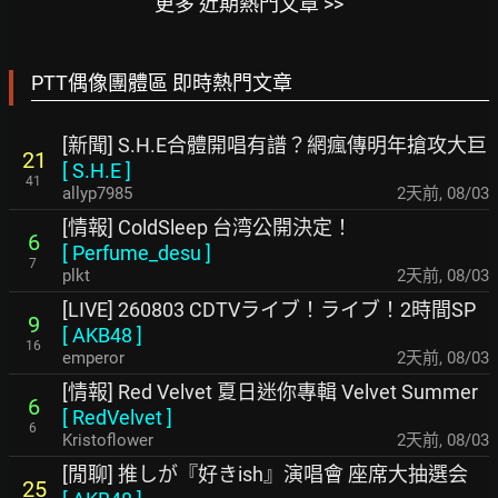
更多 近期熱門文章 >>
PTT偶像團體區 即時熱門文章
[新聞] S.H.E合體開唱有譜？網瘋傳明年搶攻大巨
21
[
S.H.E
]
41
allyp7985
2天前
,
08/03
[情報] ColdSleep 台湾公開決定！
6
[
Perfume_desu
]
7
plkt
2天前
,
08/03
[LIVE] 260803 CDTVライブ！ライブ！2時間SP
9
[
AKB48
]
16
emperor
2天前
,
08/03
[情報] Red Velvet 夏日迷你專輯 Velvet Summer
6
[
RedVelvet
]
6
Kristoflower
2天前
,
08/03
[閒聊] 推しが『好きish』演唱會 座席大抽選会
25