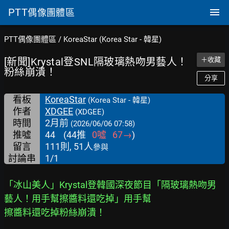
PTT
偶像團體區
PTT偶像團體區
/
KoreaStar (Korea Star - 韓星)
[新聞]Krystal登SNL隔玻璃熱吻男藝人！
＋收藏
粉絲崩潰！
分享
看板
KoreaStar
(Korea Star - 韓星)
作者
XDGEE
(XDGEE)
時間
2月前
(2026/06/06 07:58)
推噓
44
(
44
推
0
噓
67
→
)
留言
111則, 51人
參與
討論串
1/1
「冰山美人」Krystal登韓國深夜節目「隔玻璃熱吻男
藝人！用手幫擦醬料還吃掉」用手幫
擦醬料還吃掉粉絲崩潰！