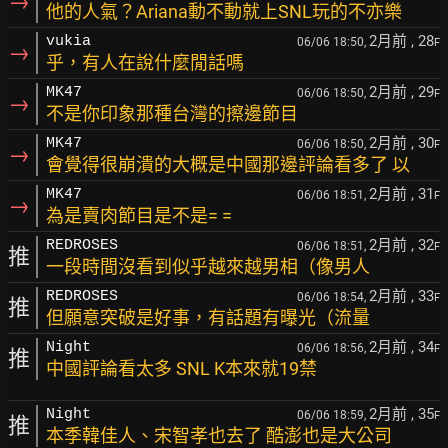
→
他的人氣？Ariana動不動就上SNL玩的不亦樂
2月前
, 28
vukia
06/06 18:50,
F
→
乎，有人在說什麼閒話嗎
2月前
, 29
MK47
06/06 18:50,
F
→
不是你印象那種台灣的擦邊節目
2月前
, 30
MK47
06/06 18:50,
F
→
會覺得很崩潰的大概是中國那邊評論看多了 以
2月前
, 31
MK47
06/06 18:51,
F
→
為是賣肉節目是不是= =
2月前
, 32
REDROSES
06/06 18:51,
F
推
一段時間沒看到似乎越來越男相（像男人
2月前
, 33
REDROSES
06/06 18:54,
F
推
但願意突破是好事，有話題有曝光（流量
2月前
, 34
Night
06/06 18:56,
F
推
中國評論看太多 SNL K本來就19禁
2月前
, 35
Night
06/06 18:59,
F
推
本季韓佳人、宋智孝也去了 酷澎也是大公司