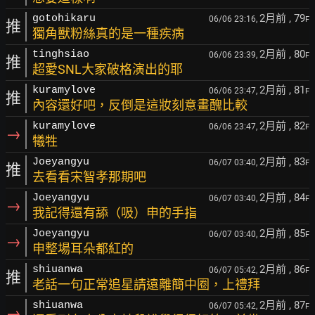
2月前
, 79
gotohikaru
06/06 23:16,
F
推
獨角獸粉絲真的是一種疾病
2月前
, 80
tinghsiao
06/06 23:39,
F
推
超愛SNL大家破格演出的耶
2月前
, 81
kuramylove
06/06 23:47,
F
推
內容還好吧，反倒是這妝刻意畫醜比較
2月前
, 82
kuramylove
06/06 23:47,
F
→
犧牲
2月前
, 83
Joeyangyu
06/07 03:40,
F
推
去看看宋智孝那期吧
2月前
, 84
Joeyangyu
06/07 03:40,
F
→
我記得還有舔（吸）申的手指
2月前
, 85
Joeyangyu
06/07 03:40,
F
→
申整場耳朵都紅的
2月前
, 86
shiuanwa
06/07 05:42,
F
推
老話一句正常追星請遠離簡中圈，上禮拜
2月前
, 87
shiuanwa
06/07 05:42,
F
→