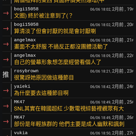
兩個禮拜的東西 負面評價突然爆增(中
2月前
, 19
bogi15058
06/06 18:02,
F
→
文圈) 終於被注意到了(？
2月前
, 20
bogi15058
06/06 18:02,
F
→
算清淡了但會討厭的就是會討厭喇
2月前
, 21
angelmax
06/06 18:08,
F
→
畫面不太舒服 不過反正都沒團體活動了
2月前
, 22
angelmax
06/06 18:09,
F
→
自己的螢幕形象想怎麼經營看個人了
2月前
, 23
rosybrown
06/06 18:21,
F
推
很驚訝她原因做這種節目
2月前
, 24
yaieki
06/06 18:42,
F
→
為什麼要去這種節目啊
2月前
, 25
MK47
06/06 18:49,
F
→
SNL其實在韓國超紅 少數電視綜藝裡觀眾有大
2月前
, 26
MK47
06/06 18:49,
F
→
部份是年輕族群的 他們主要是成人幽默和諷刺
2月前
, 27
vukia
06/06 18:50,
F