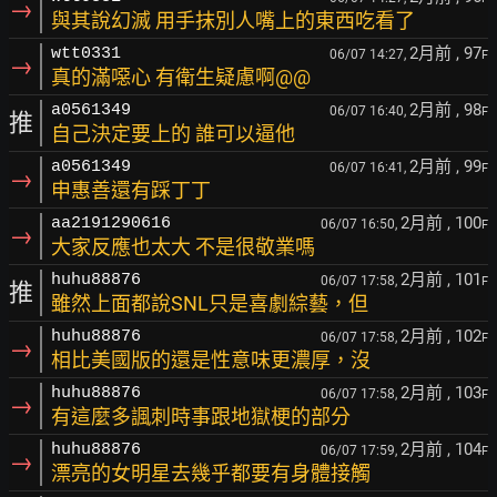
→
與其說幻滅 用手抹別人嘴上的東西吃看了
2月前
, 97
wtt0331
06/07 14:27,
F
→
真的滿噁心 有衛生疑慮啊@@
2月前
, 98
a0561349
06/07 16:40,
F
推
自己決定要上的 誰可以逼他
2月前
, 99
a0561349
06/07 16:41,
F
→
申惠善還有踩丁丁
2月前
, 100
aa2191290616
06/07 16:50,
F
→
大家反應也太大 不是很敬業嗎
2月前
, 101
huhu88876
06/07 17:58,
F
推
雖然上面都說SNL只是喜劇綜藝，但
2月前
, 102
huhu88876
06/07 17:58,
F
→
相比美國版的還是性意味更濃厚，沒
2月前
, 103
huhu88876
06/07 17:58,
F
→
有這麼多諷刺時事跟地獄梗的部分
2月前
, 104
huhu88876
06/07 17:59,
F
→
漂亮的女明星去幾乎都要有身體接觸