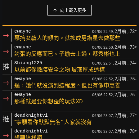
向上載入更多
2月前
, 72
ewayne
06/06 22:49,
F
→
惡搞女藝人的傾向。就換成男諧星去做那些
2月前
, 73
ewayne
06/06 22:50,
F
→
誇張的反應而已。子瑜去上過，蔡秀彬也上
2月前
, 74
Shiang1225
06/06 22:51,
F
推
以前都保險膜安全之吻 玻璃厚成這樣
2月前
, 75
ewayne
06/06 22:52,
F
→
過，她們就沒演到這程度。但也有像申惠善
2月前
, 76
ewayne
06/06 22:52,
F
→
那樣就是要你想歪的玩法XD
2月前
, 77
deadknightvi
06/06 23:07,
F
推
“寧願看你默默無名” 人家就沒有
2月前
, 78
deadknightvi
06/06 23:07,
F
→
想要這樣啊