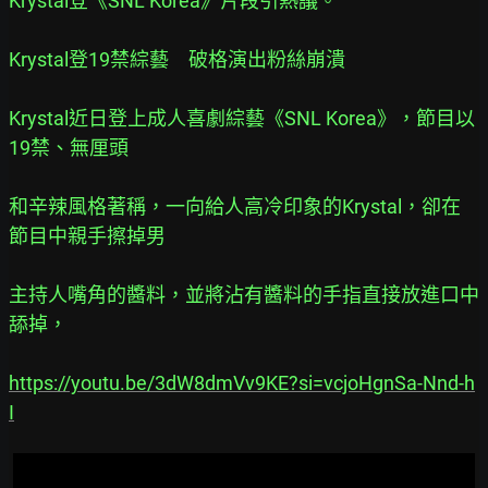
Krystal登《SNL Korea》片段引熱議。
Krystal登19禁綜藝　破格演出粉絲崩潰
Krystal近日登上成人喜劇綜藝《SNL Korea》，節目以
19禁、無厘頭
和辛辣風格著稱，一向給人高冷印象的Krystal，卻在
節目中親手擦掉男
主持人嘴角的醬料，並將沾有醬料的手指直接放進口中
舔掉，
https://youtu.be/3dW8dmVv9KE?si=vcjoHgnSa-Nnd-h
I