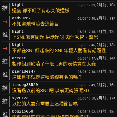
2月前
, 10
Night
06/06 17:33,
F
推
過氣 都不紅了有心突破還嫌
2月前
, 11
asd90267
06/06 17:40,
F
→
不知道她幹嘛去這節目
2月前
, 12
Night
06/06 17:45,
F
推
上SNL哪有問題 拚話題呀 肉汁秀智、藝恩
2月前
, 13
Night
06/06 17:46,
F
→
不都在SNL紅起來的 SNL年輕人愛看有話題性
2月前
, 14
areett
06/06 17:47,
F
推
製作組到底嗑了什麼...男的表情實在太蠢
2月前
, 15
pierides47
06/06 17:48,
F
推
這節目不就走這種路線有名的嗎？
2月前
, 16
iamdog38520
06/06 17:49,
F
推
沒看過以前的SNL吧 以前更誇張呢XD
2月前
, 17
xyz0123
06/06 17:50,
F
推
以她的人氣有需要上這種節目嗎
2月前
, 18
bogi15058
06/06 18:02,
F
推