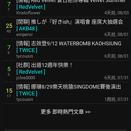
[情報] Red Velvet 夏日迷你專輯 Velvet Summer
7
[
RedVelvet
]
7
Kristoflower
4天前
,
08/03
[閒聊] 推しが『好きish』演唱會 座席大抽選会
25
[
AKB48
]
40
emperor
6天前
,
08/01
[情報] 志效登9/12 WATERBOMB KAOHSIUNG
7
[
TWICE
]
9
tycousin
6天前
,
08/01
[社群] 出道12週年快樂！
5
[
RedVelvet
]
5
jclee0000
6天前
,
07/31
[情報] 娜璉8/29樂天桃猿SINGDOME賽後演出
15
[
TWICE
]
17
tycousin
1周前
,
07/31
更多 即時熱門文章 >>