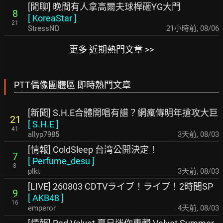
[閒聊] 晚間有人拿高爾夫球桿砸YG大門
8
[
KoreaStar
]
21
StressND
21小時前
,
08/06
更多 近期熱門文章 >>
PTT偶像團體區 即時熱門文章
[新聞] S.H.E合體開唱有譜？網瘋傳明年搶攻大巨
21
[
S.H.E
]
41
allyp7985
3天前
,
08/03
[情報] ColdSleep 台湾公開決定！
7
[
Perfume_desu
]
8
plkt
3天前
,
08/03
[LIVE] 260803 CDTVライブ！ライブ！2時間SP
9
[
AKB48
]
16
emperor
4天前
,
08/03