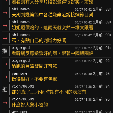
還看到有人分享片段說覺得很好笑，前幾
2月前
, 88
shiuanwa
06/07 05:42,
F
→
天刷到幾篇簡中各種嫌棄還說接爛節目幫
2月前
, 89
shiuanwa
06/07 05:42,
F
→
姐姐還債啥的，這兩天就突然一堆文跟著
2月前
, 90
shiuanwa
06/07 05:42,
F
→
罵，有點自己的判斷力好嗎
2月前
, 91
pigergod
06/07 09:27,
F
推
看韓網反應還蠻好的啊，跟著中國飯圈評
2月前
, 92
pigergod
06/07 09:27,
F
→
論跑的台灣飯圈好可悲
2月前
, 93
yamhome
06/07 09:40,
F
→
做得很好，不要有包袱
2月前
, 94
rich780501
06/07 13:38,
F
推
都31歲了……不同時期有不同的表演有
2月前
, 95
rich780501
06/07 13:38,
F
→
什麼好大驚小怪的
2月前
, 96
wtt0331
06/07 14:27,
F