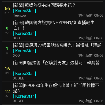
[新聞] 韓娛熱議-i-dle回歸零水花？
66
[
KoreaStar
]
214
Teentop
19小時前
,
08/06
[新聞] 韓國警方證實ENHYPEN站姐直播輕生
亡」！
9
[
KoreaStar
]
27
XOD
19小時前
,
08/06
[新聞] 黃晸珉77通電話錄音曝光！崩潰喊「拜託
1
[
KoreaStar
]
4
XOD
19小時前
,
08/06
[新聞]IU無預警「召喚前男友」張基河！韓網替
「
16
[
KoreaStar
]
39
XDGEE
19小時前
,
08/06
[新聞]K-POP30年生存報告出爐！近半團體撐不
過3
12
[
KoreaStar
]
27
XDGEE
19小時前
,
08/06