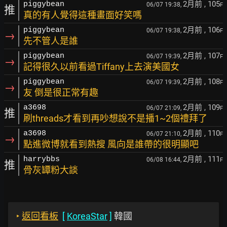
2月前
, 105
piggybean
06/07 19:38,
F
推
真的有人覺得這種畫面好笑嗎
2月前
, 106
piggybean
06/07 19:38,
F
→
先不管人是誰
2月前
, 107
piggybean
06/07 19:39,
F
→
記得很久以前看過Tiffany上去演美國女
2月前
, 108
piggybean
06/07 19:39,
F
→
友 倒是很正常有趣
2月前
, 109
a3698
06/07 21:09,
F
推
刷threads才看到再吵想說不是播1~2個禮拜了
2月前
, 110
a3698
06/07 21:10,
F
→
點進微博就看到熱搜 風向是誰帶的很明顯吧
2月前
, 111
harrybbs
06/08 16:44,
F
推
骨灰罈粉大談
‣
返回看板
[
KoreaStar
]
韓國