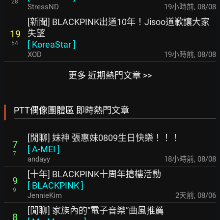
28
StressND
19小時前
,
08/08
[新聞] BLACKPINK出道10年！Jisoo道歉讓大家
失望
19
[
KoreaStar
]
54
XOD
19小時前
,
08/08
更多 近期熱門文章 >>
PTT偶像團體區 即時熱門文章
[閒聊] 妹神 張惠妹0809生日快樂！！！
7
[
A-MEI
]
7
andayy
18小時前
,
08/08
[十年] BLACKPINK十周年搶樓活動
9
[
BLACKPINK
]
9
JennieKim
2天前
,
08/06
[閒聊] 家族內的“電子音樂”曲風推薦
8