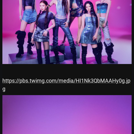
https://pbs.twimg.com/media/HI1Nk3QbMAAHy0g.jp
g