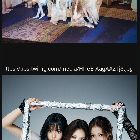
https://pbs.twimg.com/media/HI_eErAagAAzTjS.jpg