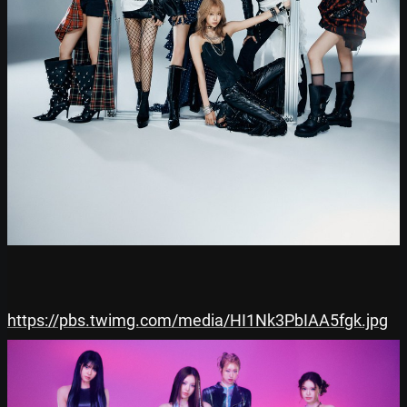
https://pbs.twimg.com/media/HI1Nk3PbIAA5fgk.jpg