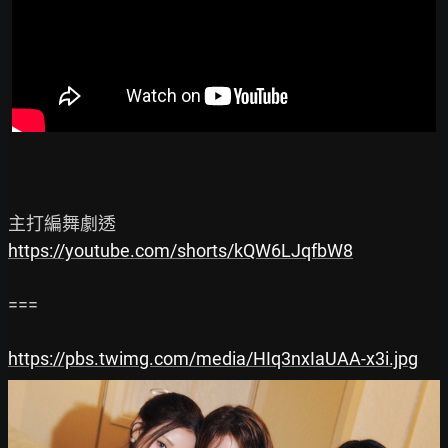
https://youtube.com/shorts/kQW6LJqfbW8
===

https://pbs.twimg.com/media/HIq3nxIaUAA-x3i.jpg