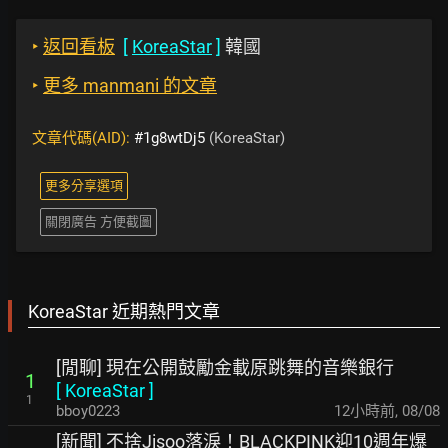
‣
返回看板
[
KoreaStar
]
韓國
‣
更多 manmani 的文章
文章代碼(AID):
#1g8wtDj5
(KoreaStar)
更多分享選項
關閉廣告 方便截圖
KoreaStar 近期熱門文章
[閒聊] 現在公開鼓勵金載原跳舞的音樂銀行
1
[
KoreaStar
]
1
bboy0223
12小時前
,
08/08
[新聞] 不捨Jisoo落淚！BLACKPINK迎10週年爆