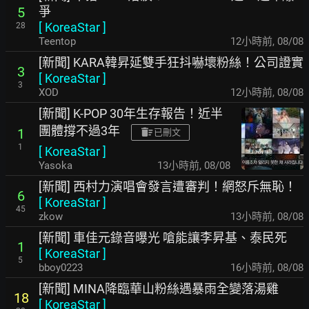
爭
5
[
KoreaStar
]
28
Teentop
12小時前
,
08/08
[新聞] KARA韓昇延雙手狂抖嚇壞粉絲！公司證實
3
[
KoreaStar
]
3
XOD
12小時前
,
08/08
[新聞] K-POP 30年生存報告！近半
團體撐不過3年
1
已刪文
1
[
KoreaStar
]
Yasoka
13小時前
,
08/08
[新聞] 西村力演唱會發言遭審判！網怒斥無恥！
6
[
KoreaStar
]
45
zkow
13小時前
,
08/08
[新聞] 車佳元錄音曝光 嗆能讓李昇基、泰民死
1
[
KoreaStar
]
5
bboy0223
16小時前
,
08/08
[新聞] MINA降臨華山粉絲遇暴雨全變落湯雞
18
[
KoreaStar
]