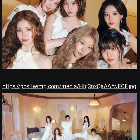
https://pbs.twimg.com/media/HIq3nxQaAAAvFCF.jpg