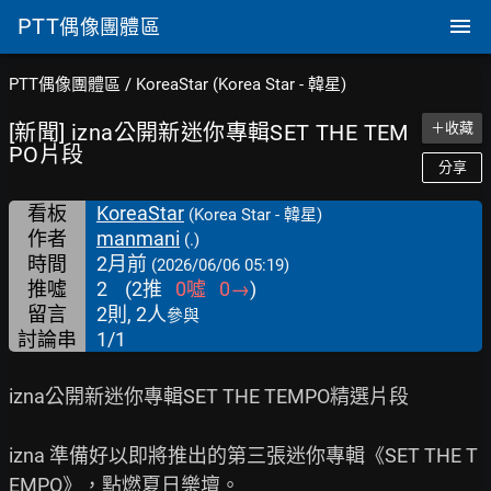
PTT
偶像團體區
PTT偶像團體區
/
KoreaStar (Korea Star - 韓星)
[新聞] izna公開新迷你專輯SET THE TEM
＋收藏
PO片段
分享
看板
KoreaStar
(Korea Star - 韓星)
作者
manmani
(.)
時間
2月前
(2026/06/06 05:19)
推噓
2
(
2
推
0
噓
0
→
)
留言
2則, 2人
參與
討論串
1/1
izna公開新迷你專輯SET THE TEMPO精選片段

izna 準備好以即將推出的第三張迷你專輯《SET THE T
EMPO》，點燃夏日樂壇。
