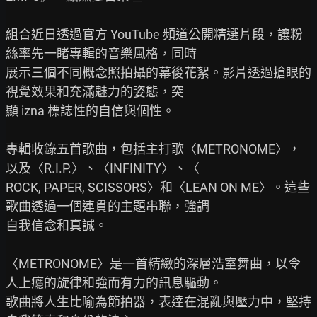
組合近日透過官方 YouTube 頻道公開精選片段，讓粉
絲率先一睹專輯的音樂風格，同時

展示三個不同概念照拍攝的幕後花絮。影片透過搶眼的
視覺效果和充滿魅力的姿態，突

顯 izna 標誌性的自信與個性。

專輯收錄五首歌曲，包括主打歌〈METRONOME〉，
以及〈R.I.P.〉、〈INFINITY〉、〈

ROCK, PAPER, SCISSORS〉和〈LEAN ON ME〉。這些
歌曲透過一個連貫的主題串聯，強調

自我信念和真誠。

〈METRONOME〉是一首精緻的深層浩室舞曲，以令
人上癮的旋律和強而有力的訊息驅動。

歌曲將人生比喻為節拍器，表達在混亂與壓力中，堅持