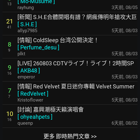
[
Mo-Musume
]
13
rayhung
3天前
,
08/05
[新聞] S.H.E合體開唱有譜？網瘋傳明年搶攻大巨
21
[
S.H.E
]
41
allyp7985
5天前
,
08/03
[情報] ColdSleep 台湾公開決定！
8
[
Perfume_desu
]
9
plkt
5天前
,
08/03
[LIVE] 260803 CDTVライブ！ライブ！2時間SP
9
[
AKB48
]
16
emperor
5天前
,
08/03
[情報] Red Velvet 夏日迷你專輯 Velvet Summer
7
[
RedVelvet
]
7
Kristoflower
5天前
,
08/03
[討論] 嘉興潮極天籟演唱會
10
[
ohyeahpets
]
16
queenp
6天前
,
08/02
更多 即時熱門文章 >>