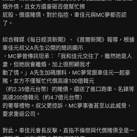
婚外情，且女方還豪砸百億幫忙擦

屁股、償還賭債，對於指控，車佳元與MC夢都否認
了。

綜合韓媒《每日經濟新聞》、《首爾新聞》報導，根據
車佳元叔父A先生公開的簡訊顯示

，MC夢曾傳訊坦承：「我和佳元交往了，雖然她是人
妻，但她說會離婚，加上很照顧我才

動了情。」A先生加碼爆料，MC夢常跟車佳元一起豪
賭，女方不僅幫忙代償高達100億韓元

（約2.35億元台幣）的賭債，還送了進口跑車、名錶等
高達200億韓元（約4.7億元台幣）

的奢華禮物。叔父更控訴，MC夢事後甚至以此威脅，
要求重返公司。

對此，車佳元會長反擊，直指不倫戀與代償賭債全是一