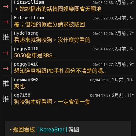
2月前
, 5
Fitzwilliam
06/03 22:33,
F
→
，她說播出的話韓國娛樂圈會天翻地
2月前
, 6
Fitzwilliam
06/03 22:33,
F
→
覆；但她的假處分請求被駁回
2月前
, 7
HydeTseng
06/04 12:26,
F
推
看起來就狗咬狗，沒什麼好看的
2月前
, 8
peggy0410
06/04 14:27,
F
→
5050翻車是SBS…
2月前
, 9
peggy0410
06/04 14:27,
F
→
想知道真相跟PD手札都分不清楚的嗎..
2月前
, 10
newman302
06/04 15:38,
F
推
爽也
2月前
, 11
dg7158
06/04 17:58,
F
推
狗咬狗才好看啊，一定會倒一隻
‣
返回看板
[
KoreaStar
]
韓國