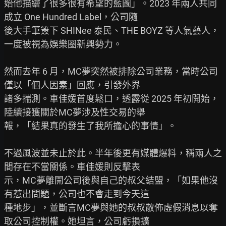
始他描繪了很多很有希望的藍圖」。2023 年兩人共同
成立 One Hundred Label，公司隨

後大手筆簽下 SHINee 泰民、THE BOYZ 等人氣藝人，
一度被視為娛樂圈新興勢力。

然而去年 6 月，MC夢突然被排除公司業務，當時公司
僅以「個人因素」回應，引發外界

諸多揣測。車佳媛首度鬆口，透露從 2025 年初開始，
陸續接獲關於MC夢涉及性交易的舉

報，「結果真的發生了我所擔心的事情」。

不過風波並未止於此。半年後更有媒體爆料，稱兩人之
間存在不當關係。車佳媛則反擊表

示，MC夢離開公司後與自己的叔父結盟，「如果他沒
有惹出問題，公司也不會走到今天這

種地步」，並斷言MC夢與她的叔叔散佈虛假消息以奪
取公司控制權。她坦言，公司虧損擴
