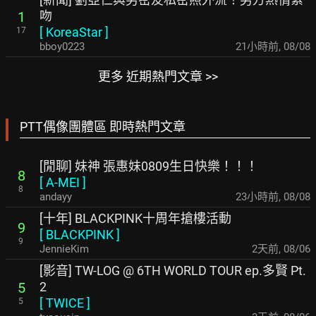
吻
1
[
KoreaStar
]
17
bboy0223
21小時前
,
08/08
更多 近期熱門文章 >>
PTT偶像團體區 即時熱門文章
[閒聊] 妹神 張惠妹0809生日快樂！！！
8
[
A-MEI
]
8
andayy
23小時前
,
08/08
[十年] BLACKPINK十周年搶樓活動
9
[
BLACKPINK
]
9
JennieKim
2天前
,
08/06
[影音] TW-LOG @ 6TH WORLD TOUR ep.多賢 Pt.
2
5
[
TWICE
]
5