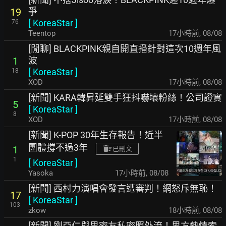
爭
19
[
KoreaStar
]
76
Teentop
17小時前
,
08/08
[閒聊] BLACKPINK親自開直播針對這次10週年風
波
1
[
KoreaStar
]
18
XOD
17小時前
,
08/08
[新聞] KARA韓昇延雙手狂抖嚇壞粉絲！公司證實
5
[
KoreaStar
]
8
XOD
17小時前
,
08/08
[新聞] K-POP 30年生存報告！近半
團體撐不過3年
1
已刪文
1
[
KoreaStar
]
Yasoka
17小時前
,
08/08
[新聞] 西村力演唱會發言遭審判！網怒斥無恥！
17
[
KoreaStar
]
103
zkow
18小時前
,
08/08
[新聞] 劉亞仁與男密友私密照外流！男方熱情索