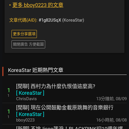
‣
更多 bboy0223 的文章
文章代碼(AID):
#1g82USqX
(KoreaStar)
更多分享選項
關閉廣告 方便截圖
KoreaStar 近期熱門文章
[閒聊] 西村力為什麼仇恨值這麼高?
1
[
KoreaStar
]
1
ChrisDavis
13分鐘前
,
08/09
[閒聊] 現在公開鼓勵金載原跳舞的音樂銀行
1
[
KoreaStar
]
1
bboy0223
16小時前
,
08/08
[新聞] 不捨Jisoo落淚！BLACKPINK迎10週年爆