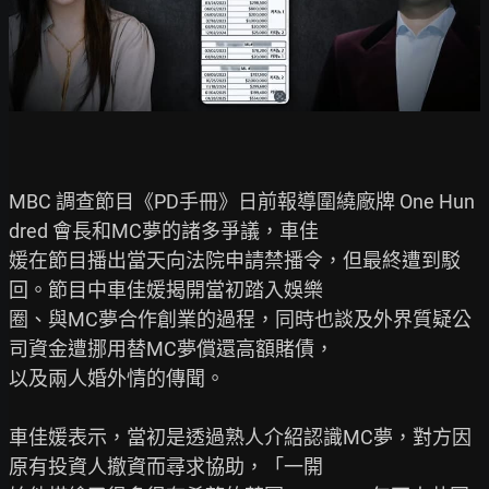
MBC 調查節目《PD手冊》日前報導圍繞廠牌 One Hun
dred 會長和MC夢的諸多爭議，車佳

媛在節目播出當天向法院申請禁播令，但最終遭到駁
回。節目中車佳媛揭開當初踏入娛樂

圈、與MC夢合作創業的過程，同時也談及外界質疑公
司資金遭挪用替MC夢償還高額賭債，

以及兩人婚外情的傳聞。

車佳媛表示，當初是透過熟人介紹認識MC夢，對方因
原有投資人撤資而尋求協助，「一開
