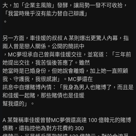
大，加「企業主風險」發酵，讓局勢一發不可收拾，
「我當時幾乎沒有能力替自己辯護」

。

另一方面，車佳媛的叔叔 A 某則爆出更驚人內幕，指
兩人曾是戀人關係。公開的簡訊中

，MC夢坦承自己曾與車佳媛交往，並寫道：「三年前
她提出交往，我苦惱後答應了。雖然

她當時是已婚身份，但她說會離婚，加上她一直照顧
我、守護我，我很感謝」。MC夢還在

訊息中自爆賭博內情：「我身為男人也賭博了，而且是
和佳媛一起賭，那些賭債也是佳媛

幫我還的」。

A 某聲稱車佳媛曾替MC夢償還高達 100 億韓元的賭博
債務，還指控他為對方花費約 300
