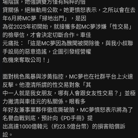
場陰謀，她強調雙方僅有純粹的借

貸關係，絕無動用公款。她更憤怒表示，之所以會在去
年6月將MC夢「掃地出門」，是因

為從2025年初開始，就接獲多起MC夢涉嫌「性交易」
的檢舉信，才會決定切斷合作。車佳

元痛批：「這是MC夢因為醜聞被開除後，與我小叔聯
手設局的惡意造謠，企圖引發經營權

危機來奪取公司！」

面對桃色風暴與涉黃指控，MC夢也在社群平台上火速
反擊。他澄清所謂的性交易對象「其

中一人就是我女朋友，哪有人會跟女友性交易？」並極
力撇清與車佳元的私關係。眼看多

年好友兼事業夥伴徹底撕破臉，MC夢憤怒表示將為了
名譽血戰到底，預計向《PD手冊》提

出高達1000億韓元（約23.5億台幣）的損害賠償訴
訟。
