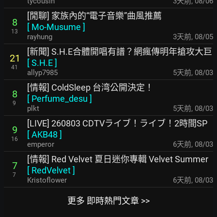
tycousin
3天前
,
08/06
[閒聊] 家族內的“電子音樂”曲風推薦
8
[
Mo-Musume
]
13
rayhung
3天前
,
08/05
[新聞] S.H.E合體開唱有譜？網瘋傳明年搶攻大巨
21
[
S.H.E
]
41
allyp7985
5天前
,
08/03
[情報] ColdSleep 台湾公開決定！
8
[
Perfume_desu
]
9
plkt
5天前
,
08/03
[LIVE] 260803 CDTVライブ！ライブ！2時間SP
9
[
AKB48
]
16
emperor
6天前
,
08/03
[情報] Red Velvet 夏日迷你專輯 Velvet Summer
7
[
RedVelvet
]
7
Kristoflower
6天前
,
08/03
更多 即時熱門文章 >>