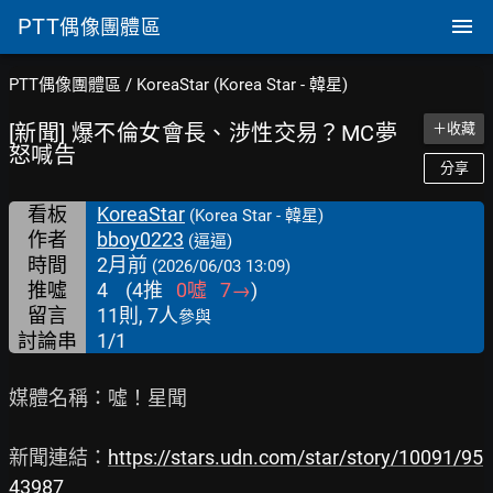
PTT
偶像團體區
PTT偶像團體區
/
KoreaStar (Korea Star - 韓星)
[新聞] 爆不倫女會長、涉性交易？MC夢
＋收藏
怒喊告
分享
看板
KoreaStar
(Korea Star - 韓星)
作者
bboy0223
(逼逼)
時間
2月前
(2026/06/03 13:09)
推噓
4
(
4
推
0
噓
7
→
)
留言
11則, 7人
參與
討論串
1/1
媒體名稱：噓！星聞

新聞連結：
https://stars.udn.com/star/story/10091/95
43987