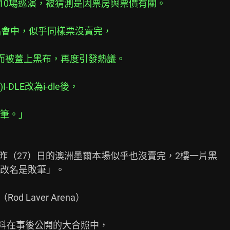
美的10場巡演，被猜測是因票房與票價有關。
唱會中，似乎同樣票沒賣完，
而被蓋上黑布，再度引發熱議。
DLE改為i-dle後，
筆。」
料昨（27）日的澳洲墨爾本場似乎也沒賣完，2樓一片黑

改名是敗筆」。

 Laver Arena）

不料在事後公開的大合照中，
