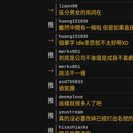
liaon98
→
區分男女的用詞在
huang151030
推
雖然中間有一槓啦 但是如果直
huang151030
→
個單字 idle意思就不太好啊XD
merkx051
推
到底是公司不准還是成員不喜歡
merkx051
→
說法不一樣
asd755033
推
過氣團
deeeplove
推
這樣就很多人了吧
yeustream
推
真的沒必要改掉已經打出名號
hisashiaska
推