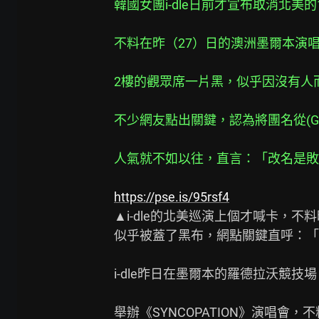
韓國女團i-dle日前才宣布取消北
不料在昨（27）日的澳洲墨爾本演
2樓的觀眾席一片黑，似乎因沒有人
不少網友點出關鍵，認為將團名從(G)I-
人氣就不如以往，直言：「改名是敗
https://pse.is/95rsf4
▲i-dle的北美巡演上個才喊卡，不
似乎被蓋了黑布，網點關鍵直呼：「
i-dle昨日在墨爾本的羅德拉沃競技場（Rod
舉辦《SYNCOPATION》演唱會，