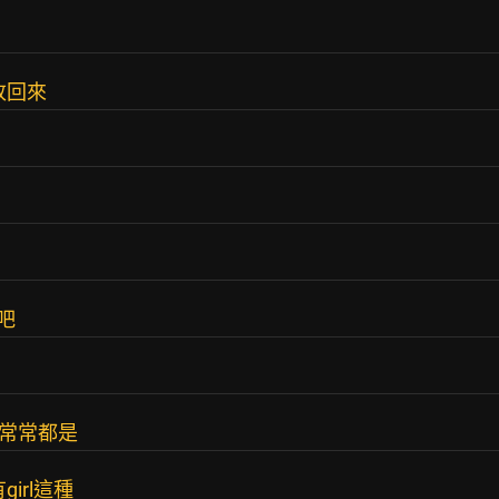
改回來
吧
歌常常都是
irl這種