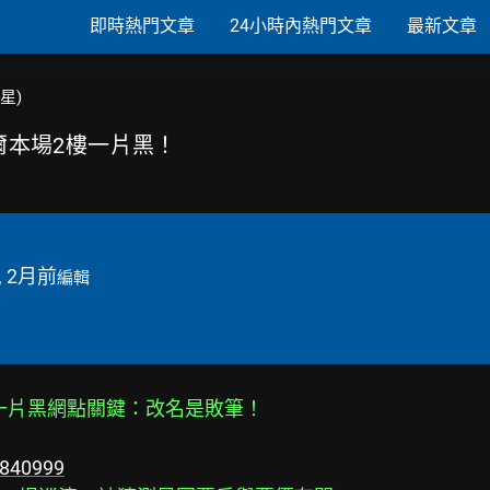
即時熱門文章
24小時內熱門文章
最新文章
韓星)
墨爾本場2樓一片黑！
, 2月前
編輯
2樓一片黑網點關鍵：改名是敗筆！
6840999