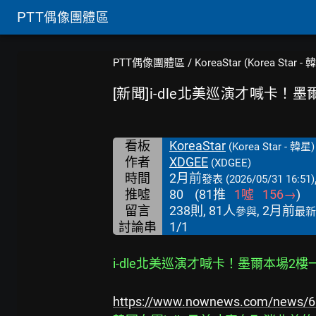
PTT
偶像團體區
PTT偶像團體區
/
KoreaStar (Korea Star - 
[新聞]i-dle北美巡演才喊卡！
看板
KoreaStar
(Korea Star - 韓星)
作者
XDGEE
(XDGEE)
時間
2月前
發表
(2026/05/31 16:51)
推噓
80
(
81
推
1
噓
156
→
)
留言
238則, 81人
, 2月前
參與
最新
討論串
1/1
i-dle北美巡演才喊卡！墨爾本場
https://www.nownews.com/news/