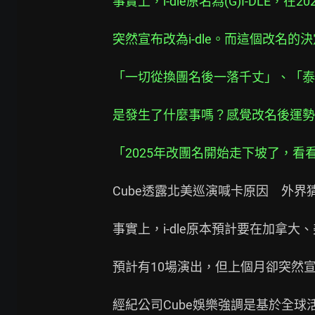
事實上，i-dle原名為(G)I-DLE，
突然宣布改為i-dle。而這個改名
「一切從換團名後一落千丈」、「泰
是發生了什麼事嗎？感覺改名後運勢
「2025年改團名開始走下坡了，
Cube透露北美巡演喊卡原因　外界猜
事實上，i-dle原本預計要在加拿大
預計有10場演出，但上個月卻突然宣
經紀公司Cube娛樂強調是基於全球