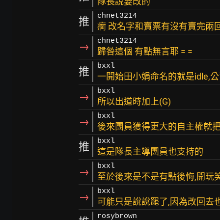
隊長說要改的
chnet3214
推
痾 改名字和賣票有沒有賣完兩
chnet3214
→
歸咎這個 有點無言耶 = =
bxxl
推
一開始田小娟命名的就是idle,
bxxl
→
所以出道時加上(G)
bxxl
→
後來團員獲得更大的自主權就把
bxxl
推
這是隊長主導團員也支持的
bxxl
→
至於後來是不是有點後悔,開玩
bxxl
→
可能只是說說罷了,因為改回去
rosybrown