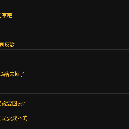
回事吧
公司反對
G給去掉了
笑說要回去?
也是要成本的