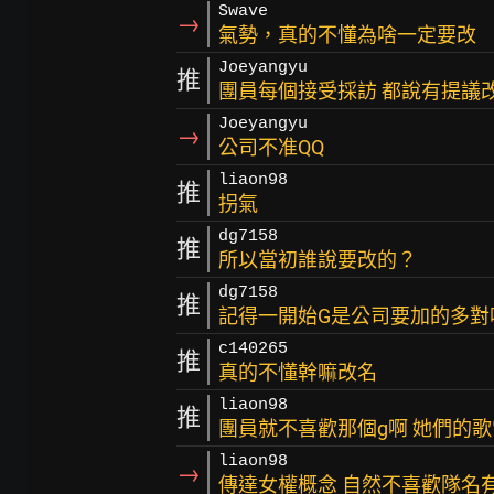
Swave
→
氣勢，真的不懂為啥一定要改
Joeyangyu
推
團員每個接受採訪 都說有提議
Joeyangyu
→
公司不准QQ
liaon98
推
拐氣
dg7158
推
所以當初誰說要改的？
dg7158
推
記得一開始G是公司要加的多對
c140265
推
真的不懂幹嘛改名
liaon98
推
團員就不喜歡那個g啊 她們的
liaon98
→
傳達女權概念 自然不喜歡隊名有g