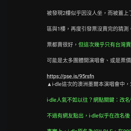
被發現2樓似乎因沒人坐，而被蓋上
區與1樓，再度引發票沒賣完的猜測。有
票都賣很好，
但這次幾乎只有台灣賣
可能是太多團體開演唱會、或是票價
https://pse.is/95rsfn
▲i-dle這次的澳洲墨爾本演唱會中
i-dle人氣不如以往？網點關鍵：改
不過有網友點出，i-dle似乎在改名