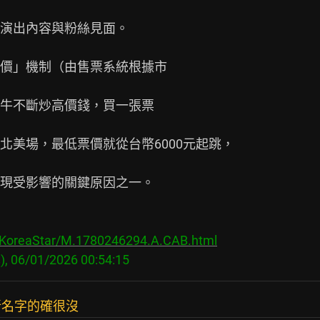
演出內容與粉絲見面。

價」機制（由售票系統根據市

牛不斷炒高價錢，買一張票

美場，最低票價就從台幣6000元起跳，

現受影響的關鍵原因之一。

s/KoreaStar/M.1780246294.A.CAB.html
新名字的確很沒