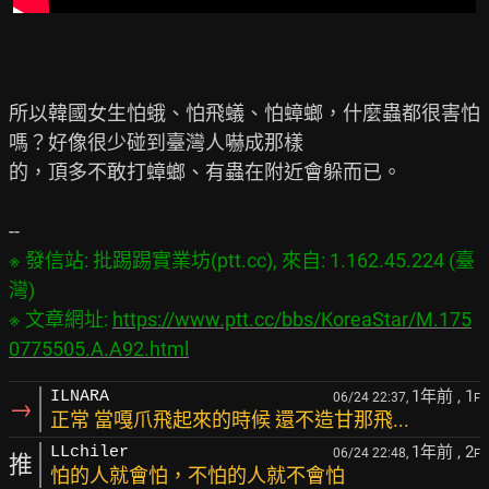
所以韓國女生怕蛾、怕飛蟻、怕蟑螂，什麼蟲都很害怕
嗎？好像很少碰到臺灣人嚇成那樣

的，頂多不敢打蟑螂、有蟲在附近會躲而已。

※ 發信站: 批踢踢實業坊(ptt.cc), 來自: 1.162.45.224 (臺
灣)

※ 文章網址: 
https://www.ptt.cc/bbs/KoreaStar/M.175
0775505.A.A92.html
1年前
, 1
ILNARA
06/24 22:37,
F
→
正常 當嘎爪飛起來的時候 還不造甘那飛...
1年前
, 2
LLchiler
06/24 22:48,
F
推
怕的人就會怕，不怕的人就不會怕