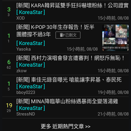
[新聞] KARA韓昇延雙手狂抖嚇壞粉絲！公司證實
3
[
KoreaStar
]
3
XOD
15小時前
,
08/08
[新聞] K-POP 30年生存報告！近半
團體撐不過3年
1
已刪文
1
[
KoreaStar
]
Yasoka
15小時前
,
08/08
[新聞] 西村力演唱會發言遭審判！網怒斥無恥！
6
[
KoreaStar
]
62
zkow
15小時前
,
08/08
[新聞] 車佳元錄音曝光 嗆能讓李昇基、泰民死
1
[
KoreaStar
]
5
bboy0223
19小時前
,
08/08
[新聞] MINA降臨華山粉絲遇暴雨全變落湯雞
19
[
KoreaStar
]
29
StressND
21小時前
,
08/08
更多 近期熱門文章 >>