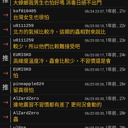
大蟑螂我男生也怕好嗎 消毒日絕不出門
1年前
, 21
kof010485
06/24 23:57,
F
→
台灣女生也很怕
1年前
, 22
u0111259
06/25 00:10,
F
→
北方的氣候比較冷，這類的蟲相對來說比
1年前
, 23
u0111259
06/25 00:10,
F
→
較少，所以他們比較難接受吧
1年前
, 24
EURISKO
06/25 00:17,
F
推
高緯度溫度冷，蟲會比較少，不習慣還是會
1年前
, 25
EURISKO
06/25 00:17,
F
→
怕
1年前
, 26
pineapple824
06/25 00:26,
F
推
留真很怕
1年前
, 27
AlZardZero
06/25 00:30,
F
→
連地震習不習慣都有差了 更何況會動的
1年前
, 28
AlZardZero
06/25 00:30,
F
→
蟲
1年前
, 29
ul6na
06/25 02:26,