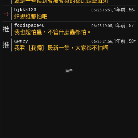
或是一些摸到會癢會臭的都比蟑螂麻煩
1年前
, 56
hjkkk123
06/25 16:51,
F
→
蟑螂誰都怕吧
1年前
, 57
foodspace4u
06/25 19:05,
F
推
我也超怕蟲，不管什麼蟲都怕。
1年前
, 58
awney
06/25 21:56,
F
推
我看［我獨］最新一集，大家都不怕啊
廣告