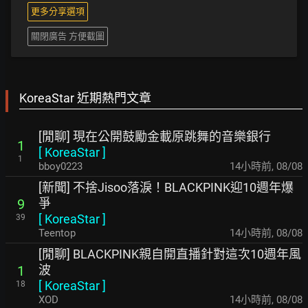
更多分享選項
關閉廣告 方便截圖
KoreaStar 近期熱門文章
[閒聊] 現在公開鼓勵金載原跳舞的音樂銀行
1
[
KoreaStar
]
1
bboy0223
14小時前
,
08/08
[新聞] 不捨Jisoo落淚！BLACKPINK迎10週年爆
爭
9
[
KoreaStar
]
39
Teentop
14小時前
,
08/08
[閒聊] BLACKPINK親自開直播針對這次10週年風
波
1
[
KoreaStar
]
18
XOD
14小時前
,
08/08