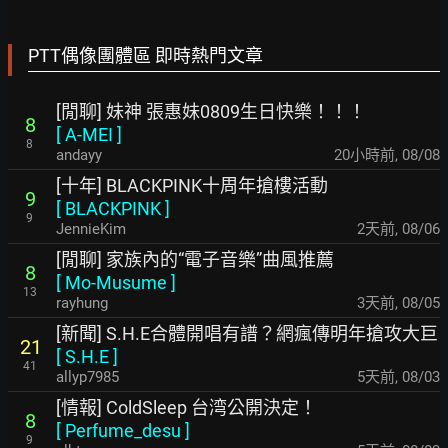
PTT偶像團體區 即時熱門文章
[閒聊] 妹神 張惠妹0809生日快樂！！！
8
[
A-MEI
]
8
andayy
20小時前
,
08/08
[十年] BLACKPINK十周年搶樓活動
9
[
BLACKPINK
]
9
JennieKim
2天前
,
08/06
[閒聊] 家族內的“電子音樂”曲風推薦
8
[
Mo-Musume
]
13
rayhung
3天前
,
08/05
[新聞] S.H.E合體開唱有譜？網瘋傳明年搶攻大巨
21
[
S.H.E
]
41
allyp7985
5天前
,
08/03
[情報] ColdSleep 台湾公開決定！
8
[
Perfume_desu
]
9