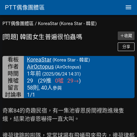
PTT
偶像團體區
PTT偶像團體區
/
KoreaStar (Korea Star - 韓星)
[問題] 韓國女生普遍很怕蟲嗎
＋收藏
分享
看板
KoreaStar
(Korea Star - 韓星)
作者
AirOctopus
(AirOctopus)
時間
1年前
(2025/06/24 14:31)
推噓
29
(
29
推
0
噓
29
→
)
留言
58則, 40人
參與
討論串
1/1
奇案84的奇趣民宿，有一集池睿恩房間裡跑進幾隻
蛾，結果池睿恩嚇得一直大叫。

邊荷律跳啦啦隊，常常球場有飛蟻飛來飛去，邊荷律都