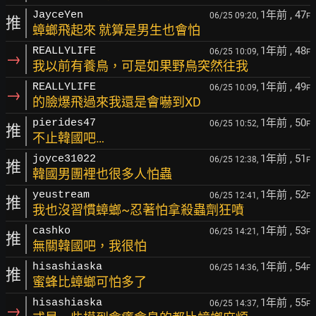
1年前
, 47
JayceYen
06/25 09:20,
F
推
蟑螂飛起來 就算是男生也會怕
1年前
, 48
REALLYLIFE
06/25 10:09,
F
→
我以前有養鳥，可是如果野鳥突然往我
1年前
, 49
REALLYLIFE
06/25 10:09,
F
→
的臉爆飛過來我還是會嚇到XD
1年前
, 50
pierides47
06/25 10:52,
F
推
不止韓國吧…
1年前
, 51
joyce31022
06/25 12:38,
F
推
韓國男團裡也很多人怕蟲
1年前
, 52
yeustream
06/25 12:41,
F
推
我也沒習慣蟑螂~忍著怕拿殺蟲劑狂噴
1年前
, 53
cashko
06/25 14:21,
F
推
無關韓國吧，我很怕
1年前
, 54
hisashiaska
06/25 14:36,
F
推
蜜蜂比蟑螂可怕多了
1年前
, 55
hisashiaska
06/25 14:37,
F
→