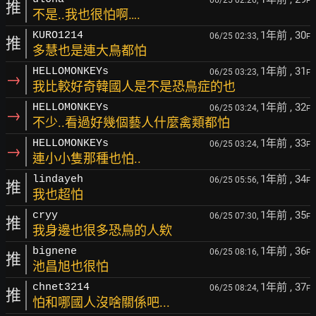
F
推
不是..我也很怕啊….
1年前
, 30
KURO1214
06/25 02:33,
F
推
多慧也是連大鳥都怕
1年前
, 31
HELLOMONKEYs
06/25 03:23,
F
→
我比較好奇韓國人是不是恐鳥症的也
1年前
, 32
HELLOMONKEYs
06/25 03:24,
F
→
不少..看過好幾個藝人什麼禽類都怕
1年前
, 33
HELLOMONKEYs
06/25 03:24,
F
→
連小小隻那種也怕..
1年前
, 34
lindayeh
06/25 05:56,
F
推
我也超怕
1年前
, 35
cryy
06/25 07:30,
F
推
我身邊也很多恐鳥的人欸
1年前
, 36
bignene
06/25 08:16,
F
推
池昌旭也很怕
1年前
, 37
chnet3214
06/25 08:24,
F
推
怕和哪國人沒啥關係吧...