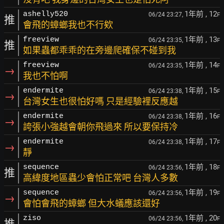
1年前
, 12
ashelly520
06/24 23:27,
F
推
會飛的蟑螂我也不行欸
1年前
, 13
freeview
06/24 23:35,
F
推
如果蟲都乖乖的在旁邊爬確保不碰到我
1年前
, 14
freeview
06/24 23:35,
F
→
我也不怕啊
1年前
, 15
endermite
06/24 23:38,
F
→
台灣女生也很怕好嗎 只是經驗裡反應越
1年前
, 16
endermite
06/24 23:38,
F
→
誇張小強越會朝你飛過來 所以要保持冷
1年前
, 17
endermite
06/24 23:38,
F
→
靜
1年前
, 18
sequence
06/24 23:56,
F
推
高緯度地區蟲少會怕正常吧 台灣人多數
1年前
, 19
sequence
06/24 23:56,
F
→
會怕會飛的蟑螂 但大水蟻應該還好
1年前
, 20
ziso
06/24 23:56,
F
推