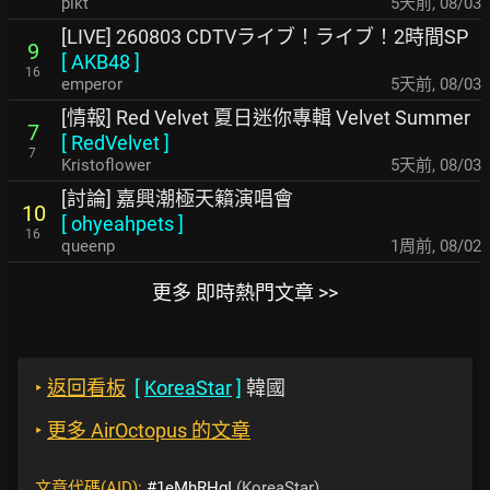
plkt
5天前
,
08/03
[LIVE] 260803 CDTVライブ！ライブ！2時間SP
9
[
AKB48
]
16
emperor
5天前
,
08/03
[情報] Red Velvet 夏日迷你專輯 Velvet Summer
7
[
RedVelvet
]
7
Kristoflower
5天前
,
08/03
[討論] 嘉興潮極天籟演唱會
10
[
ohyeahpets
]
16
queenp
1周前
,
08/02
更多 即時熱門文章 >>
‣
返回看板
[
KoreaStar
]
韓國
‣
更多 AirOctopus 的文章
文章代碼(AID):
#1eMhRHgI
(KoreaStar)