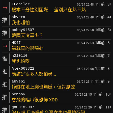
1年前
, 3
LLchiler
06/24 22:48,
F
→
根本不分性別國際……差別只在熟不熟
1年前
, 4
skvera
06/24 22:48,
F
推
我也超怕
1年前
, 5
bobby94507
06/24 22:50,
F
推
韓國天冷蟲少？
1年前
, 6
MK47
06/24 22:53,
F
→
蟲就真的很噁心
1年前
, 7
n210110
06/24 23:03,
F
推
我也怕呀
1年前
, 8
Alex663322
06/24 23:08,
F
推
應該是很多人都怕蟲...
1年前
, 9
abyepi
06/24 23:11,
F
推
蟑螂在地上爬也無感，但討厭蛇
1年前
, 10
benboy
06/24 23:15,
F
推
會飛的嘎爪很恐怖 XDD
1年前
, 11
gn00152097
06/24 23:20,
F
推
沒有吧 我身邊的台灣女生也是怕死阿