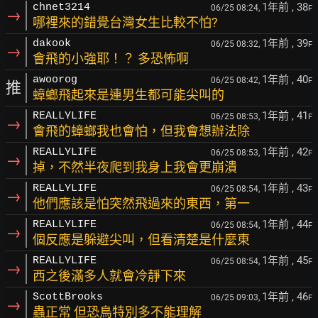
1年前
, 38
chnet3214
06/25 08:24,
F
→
哪裡來的錯覺台灣女生比較不怕?
1年前
, 39
dakook
06/25 08:32,
F
→
會飛的小強耶！？ 多恐怖啊
1年前
, 40
awoorog
06/25 08:42,
F
推
蟑螂飛起來是連男生都可能尖叫的
1年前
, 41
REALLYLIFE
06/25 08:53,
F
→
會飛的蟑螂我也會怕，但我會想辦法除
1年前
, 42
REALLYLIFE
06/25 08:53,
F
→
掉，不然半夜爬到我身上我會更崩潰
1年前
, 43
REALLYLIFE
06/25 08:54,
F
→
他們應該是怕突然飛過來的東西，第一
1年前
, 44
REALLYLIFE
06/25 08:54,
F
→
個反應是躲避尖叫，但看清楚是什麼東
1年前
, 45
REALLYLIFE
06/25 08:54,
F
→
西之後滿多人就會冷靜下來
1年前
, 46
ScottBrooks
06/25 09:03,
F
→
蟲正常 但恐鳥特別多不能理解